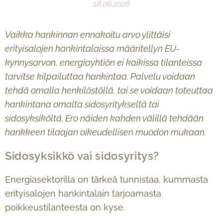
18.06.2026
Vaikka hankinnan ennakoitu arvo ylittäisi
erityisalojen hankintalaissa määritellyn EU-
kynnysarvon, energiayhtiön ei kaikissa tilanteissa
tarvitse kilpailuttaa hankintaa. Palvelu voidaan
tehdä omalla henkilöstöllä, tai se voidaan toteuttaa
hankintana omalta sidosyritykseltä tai
sidosyksiköltä. Ero näiden kahden välillä tehdään
hankkeen tilaajan oikeudellisen muodon mukaan.
Sidosyksikkö vai sidosyritys?
Energiasektorilla on tärkeä tunnistaa, kummasta
erityisalojen hankintalain tarjoamasta
poikkeustilanteesta on kyse.