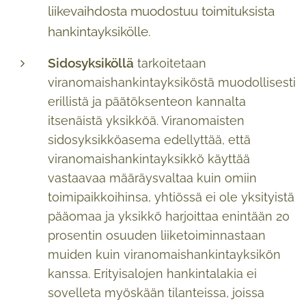
liikevaihdosta muodostuu toimituksista
hankintayksikölle.
Sidosyksiköllä
tarkoitetaan
viranomaishankintayksiköstä muodollisesti
erillistä ja päätöksenteon kannalta
itsenäistä yksikköä. Viranomaisten
sidosyksikköasema edellyttää, että
viranomaishankintayksikkö käyttää
vastaavaa määräysvaltaa kuin omiin
toimipaikkoihinsa, yhtiössä ei ole yksityistä
pääomaa ja yksikkö harjoittaa enintään 20
prosentin osuuden liiketoiminnastaan
muiden kuin viranomaishankintayksikön
kanssa. Erityisalojen hankintalakia ei
sovelleta myöskään tilanteissa, joissa