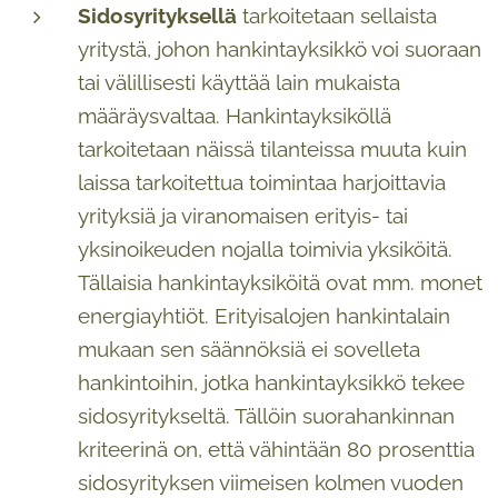
Sidosyrityksellä
tarkoitetaan sellaista
yritystä, johon hankintayksikkö voi suoraan
tai välillisesti käyttää lain mukaista
määräysvaltaa. Hankintayksiköllä
tarkoitetaan näissä tilanteissa muuta kuin
laissa tarkoitettua toimintaa harjoittavia
yrityksiä ja viranomaisen erityis- tai
yksinoikeuden nojalla toimivia yksiköitä.
Tällaisia hankintayksiköitä ovat mm. monet
energiayhtiöt. Erityisalojen hankintalain
mukaan sen säännöksiä ei sovelleta
hankintoihin, jotka hankintayksikkö tekee
sidosyritykseltä. Tällöin suorahankinnan
kriteerinä on, että vähintään 80 prosenttia
sidosyrityksen viimeisen kolmen vuoden