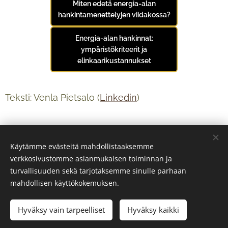
Miten edetä energia-alan
hankintamenettelyjen viidakossa?
Energia-alan hankinnat:
ympäristökriteerit ja
elinkaarikustannukset
Teksti: Venla Pietsalo (
Linkedin
)
Käytämme evästeitä mahdollistaaksemme
verkkosivustomme asianmukaisen toiminnan ja
turvallisuuden sekä tarjotaksemme sinulle parhaan
mahdollisen käyttökokemuksen.
Hyväksy vain tarpeelliset
Hyväksy kaikki
© 2024 Kaikki oikeudet pidätetään