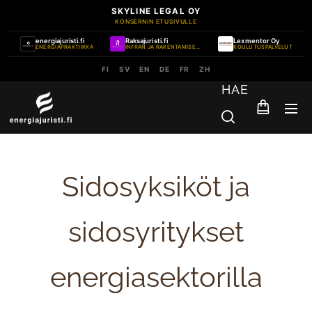
SKYLINE LEGAL OY
KONSERNIN ETUSIVULLE
energiajuristi.fi
Raksajuristi.fi
Lexmentor Oy
ENERGIAPRAKTIIKKA
INFRAN JA RAKENTAMISEN PRAKTIIKKA
KOULUTUSPALVELUT
FI
SV
EN
DE
FR
ZH
HAE
Sidosyksiköt ja
sidosyritykset
energiasektorilla