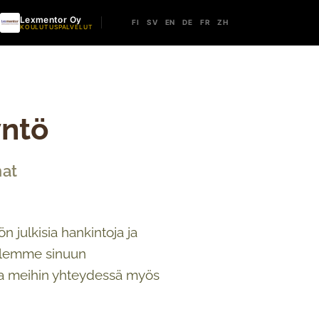
Lexmentor Oy
FI
SV
EN
DE
FR
ZH
KOULUTUSPALVELUT
yntö
nat
n julkisia hankintoja ja
 Olemme sinuun
la meihin yhteydessä myös