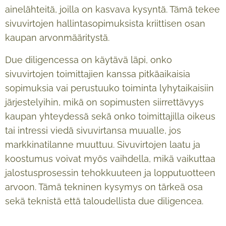
ainelähteitä, joilla on kasvava kysyntä. Tämä tekee
sivuvirtojen hallintasopimuksista kriittisen osan
kaupan arvonmääritystä.
Due diligencessa on käytävä läpi, onko
sivuvirtojen toimittajien kanssa pitkäaikaisia
sopimuksia vai perustuuko toiminta lyhytaikaisiin
järjestelyihin, mikä on sopimusten siirrettävyys
kaupan yhteydessä sekä onko toimittajilla oikeus
tai intressi viedä sivuvirtansa muualle, jos
markkinatilanne muuttuu. Sivuvirtojen laatu ja
koostumus voivat myös vaihdella, mikä vaikuttaa
jalostusprosessin tehokkuuteen ja lopputuotteen
arvoon. Tämä tekninen kysymys on tärkeä osa
sekä teknistä että taloudellista due diligencea.