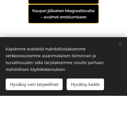
Kaupan jälkeinen integraatiovaihe
– avaimet onnistumiseen
Käytämme evästeitä mahdollistaaksemme
verkkosivustomme asianmukaisen toiminnan ja
turvallisuuden sekä tarjotaksemme sinulle parhaan
mahdollisen käyttökokemuksen.
Hyväksy vain tarpeelliset
Hyväksy kaikki
© 2024 Kaikki oikeudet pidätetään
Copyright Skyline Legal Oy 2026
Evästeet
Kielet
Suomi
Svenska
English
Deutsch
Français
中文 (繁體)