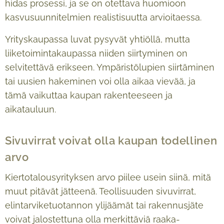
hidas prosessi, ja se on otettava huomioon
kasvusuunnitelmien realistisuutta arvioitaessa.
Yrityskaupassa luvat pysyvät yhtiöllä, mutta
liiketoimintakaupassa niiden siirtyminen on
selvitettävä erikseen. Ympäristölupien siirtäminen
tai uusien hakeminen voi olla aikaa vievää, ja
tämä vaikuttaa kaupan rakenteeseen ja
aikatauluun.
Sivuvirrat voivat olla kaupan todellinen
arvo
Kiertotalousyrityksen arvo piilee usein siinä, mitä
muut pitävät jätteenä. Teollisuuden sivuvirrat,
elintarviketuotannon ylijäämät tai rakennusjäte
voivat jalostettuna olla merkittäviä raaka-