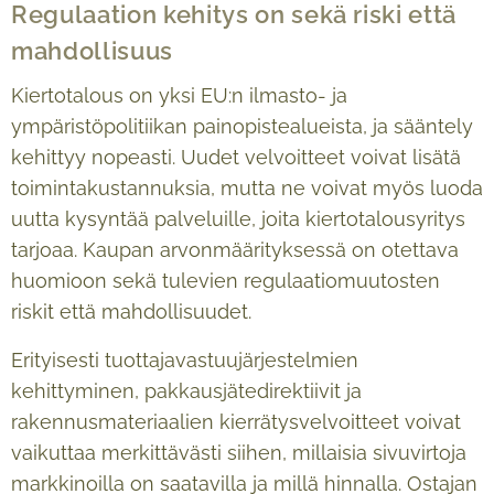
Regulaation kehitys on sekä riski että
mahdollisuus
Kiertotalous on yksi EU:n ilmasto- ja
ympäristöpolitiikan painopistealueista, ja sääntely
kehittyy nopeasti. Uudet velvoitteet voivat lisätä
toimintakustannuksia, mutta ne voivat myös luoda
uutta kysyntää palveluille, joita kiertotalousyritys
tarjoaa. Kaupan arvonmäärityksessä on otettava
huomioon sekä tulevien regulaatiomuutosten
riskit että mahdollisuudet.
Erityisesti tuottajavastuujärjestelmien
kehittyminen, pakkausjätedirektiivit ja
rakennusmateriaalien kierrätysvelvoitteet voivat
vaikuttaa merkittävästi siihen, millaisia sivuvirtoja
markkinoilla on saatavilla ja millä hinnalla. Ostajan