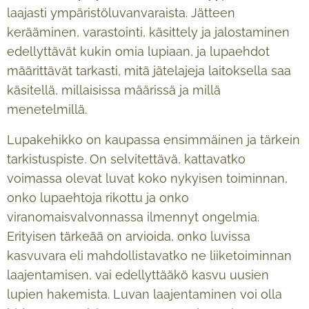
laajasti ympäristöluvanvaraista. Jätteen
kerääminen, varastointi, käsittely ja jalostaminen
edellyttävät kukin omia lupiaan, ja lupaehdot
määrittävät tarkasti, mitä jätelajeja laitoksella saa
käsitellä, millaisissa määrissä ja millä
menetelmillä.
Lupakehikko on kaupassa ensimmäinen ja tärkein
tarkistuspiste. On selvitettävä, kattavatko
voimassa olevat luvat koko nykyisen toiminnan,
onko lupaehtoja rikottu ja onko
viranomaisvalvonnassa ilmennyt ongelmia.
Erityisen tärkeää on arvioida, onko luvissa
kasvuvara eli mahdollistavatko ne liiketoiminnan
laajentamisen, vai edellyttääkö kasvu uusien
lupien hakemista. Luvan laajentaminen voi olla