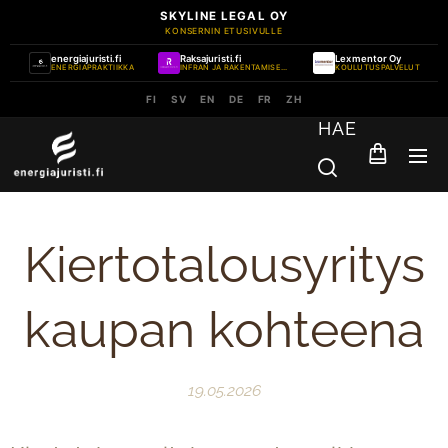
SKYLINE LEGAL OY
KONSERNIN ETUSIVULLE
energiajuristi.fi
Raksajuristi.fi
Lexmentor Oy
ENERGIAPRAKTIIKKA
INFRAN JA RAKENTAMISEN PRAKTIIKKA
KOULUTUSPALVELUT
FI
SV
EN
DE
FR
ZH
HAE
Kiertotalousyritys
kaupan kohteena
19.05.2026