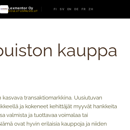
Lexmentor Oy
FI
SV
EN
DE
FR
ZH
KOULUTUSPALVELUT
opuiston kauppa
n kasvava transaktiomarkkina. Uusiutuvan
ikkeellä ja kokeneet kehittäjät myyvät hankkeita
sa valmista ja tuottavaa voimalaa tai
Nämä ovat hyvin erilaisia kauppoja ja niiden