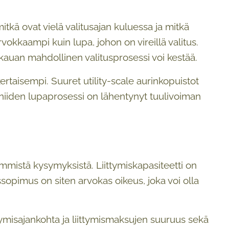
itkä ovat vielä valitusajan kuluessa ja mitkä
okkaampi kuin lupa, johon on vireillä valitus.
a kauan mahdollinen valitusprosessi voi kestää.
ertaisempi. Suuret utility-scale aurinkopuistot
a niiden lupaprosessi on lähentynyt tuulivoiman
simmistä kysymyksistä. Liittymiskapasiteetti on
missopimus on siten arvokas oikeus, joka voi olla
tymisajankohta ja liittymismaksujen suuruus sekä