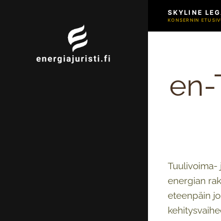
SKYLINE LEG
KONSERNIN ETUSIV
en-
Tuulivoima- 
energian rak
eteenpäin jo
kehitysvaihe