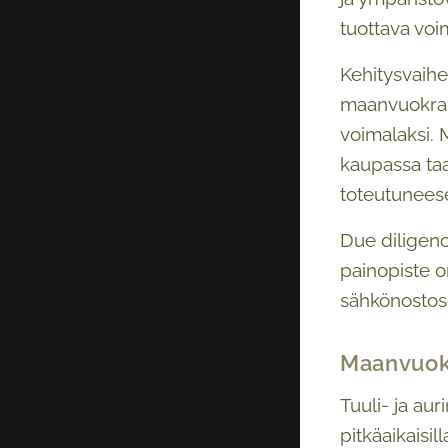
tuottava voi
Kehitysvaihe
maanvuokraso
voimalaksi. 
kaupassa taa
toteutuneese
Due diligenc
painopiste o
sähkönostoso
Maanvuok
Tuuli- ja au
pitkäaikaisi