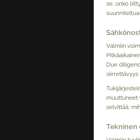
se, onko liit
suunniteltua 
Sähkönost
Valmiin voi
Pitkäaikaine
Due diligenc
siirrettävyys
Tukijärjeste
muuttuneet vu
selvittää, m
Tekninen 
Valmiin tuul