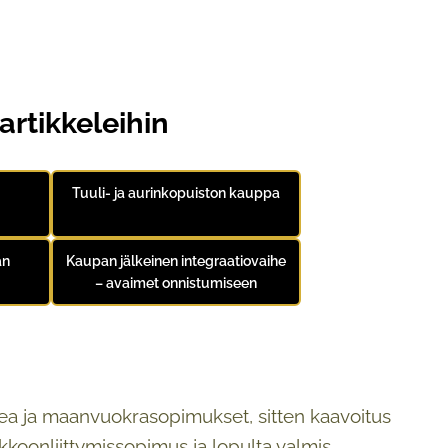
artikkeleihin
Tuuli- ja aurinkopuiston kauppa
an
Kaupan jälkeinen integraatiovaihe
– avaimet onnistumiseen
idea ja maanvuokrasopimukset, sitten kaavoitus
kkoonliittymissopimus ja lopulta valmis,