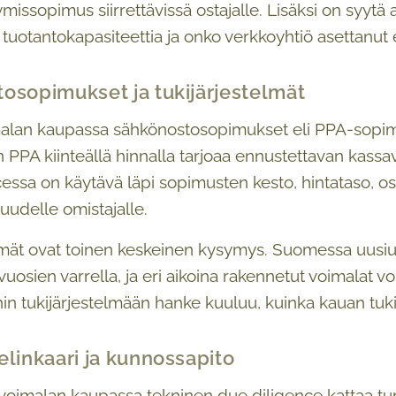
tymissopimus siirrettävissä ostajalle. Lisäksi on syytä
tuotantokapasiteettia ja onko verkkoyhtiö asettanut eh
osopimukset ja tukijärjestelmät
malan kaupassa sähkönostosopimukset eli PPA-sopim
n PPA kiinteällä hinnalla tarjoaa ennustettavan kassav
essa on käytävä läpi sopimusten kesto, hintataso, o
 uudelle omistajalle.
lmät ovat toinen keskeinen kysymys. Suomessa uusiu
osien varrella, ja eri aikoina rakennetut voimalat voiv
ihin tukijärjestelmään hanke kuuluu, kuinka kauan tu
elinkaari ja kunnossapito
ivoimalan kaupassa tekninen due diligence kattaa turb