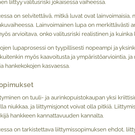
hen liittyy valitusriski jokaisessa vaiheessa.
ssa on selvitettävä, mitkä luvat ovat lainvoimaisia, m
akuvaiheessa. Lainvoimainen lupa on merkittävästi arv
yös arvioitava, onko valitusriski realistinen ja kuink
ojen lupaprosessi on tyypillisesti nopeampi ja yksink
 kuitenkin myös kaavoitusta ja ympäristöarviointia, j
ia hankekokojen kasvaessa.
sopimukset
ttyminen on tuuli- ja aurinkopuistokaupan yksi kriitti
lla niukkaa, ja liittymisjonot voivat olla pitkiä. Liitty
ekijä hankkeen kannattavuuden kannalta.
essa on tarkistettava liittymissopimuksen ehdot, liit