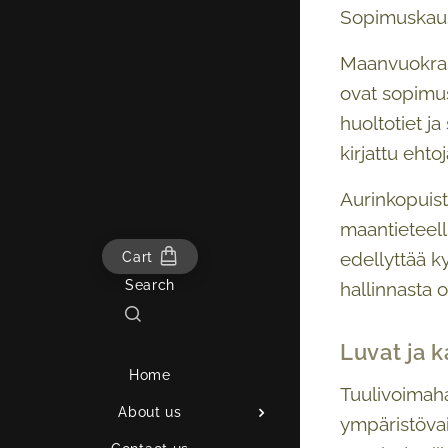
Sopimuskausi 
Maanvuokraso
ovat sopimus
huoltotiet j
kirjattu ehto
Aurinkopuist
maantieteell
edellyttää 
Cart
Search
hallinnasta 
Luvat ja 
Home
Tuulivoimah
About us
ympäristövai