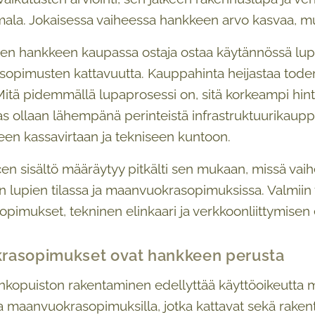
mala. Jokaisessa vaiheessa hankkeen arvo kasvaa, mut
en hankkeen kaupassa ostaja ostaa käytännössä lup
pimusten kattavuutta. Kauppahinta heijastaa todennä
Mitä pidemmällä lupaprosessi on, sitä korkeampi hinta
s ollaan lähempänä perinteistä infrastruktuurikaupp
en kassavirtaan ja tekniseen kuntoon.
en sisältö määräytyy pitkälti sen mukaan, missä va
n lupien tilassa ja maanvuokrasopimuksissa. Valmii
pimukset, tekninen elinkaari ja verkkoonliittymisen
rasopimukset ovat hankkeen perusta
rinkopuiston rakentaminen edellyttää käyttöoikeutta m
lla maanvuokrasopimuksilla, jotka kattavat sekä rake