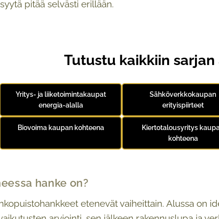
 syytä pitää selvästi erillään.
Tutustu kaikkiin sarjan 
Yritys- ja liiketoimintakaupat
Sähköverkkokaupan
energia-alalla
erityispiirteet
Biovoima kaupan kohteena
Kiertotalousyritys kaup
kohteena
heessa hanke on?
rinkopuistohankkeet etenevät vaiheittain. Alussa on 
vaikutusten arviointi, sen jälkeen rakennuslupa ja ver