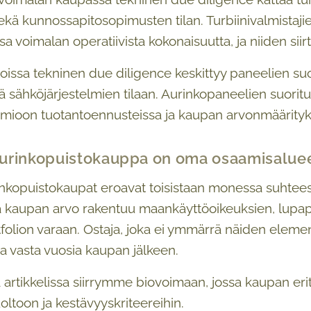
ekä kunnossapitosopimusten tilan. Turbiinivalmistaj
sa voimalan operatiivista kokonaisuutta, ja niiden s
oissa tekninen due diligence keskittyy paneelien su
 sähköjärjestelmien tilaan. Aurinkopaneelien suorit
omioon tuotantoennusteissa ja kaupan arvonmäärityk
 aurinkopuistokauppa on oma osaamisalue
rinkopuistokaupat eroavat toisistaan monessa suhtees
kaupan arvo rakentuu maankäyttöoikeuksien, lupapr
olion varaan. Ostaja, joka ei ymmärrä näiden elementt
ua vasta vuosia kaupan jälkeen.
artikkelissa siirrymme biovoimaan, jossa kaupan erit
oltoon ja kestävyyskriteereihin.