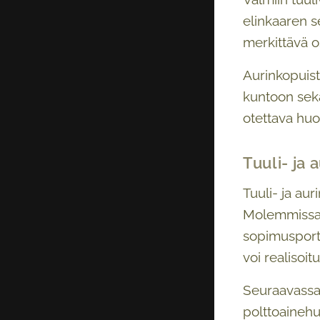
elinkaaren s
merkittävä o
Aurinkopuist
kuntoon sekä
otettava hu
Tuuli- ja
Tuuli- ja au
Molemmissa 
sopimusportf
voi realisoit
Seuraavassa 
polttoainehu