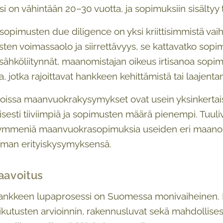
on vähintään 20–30 vuotta, ja sopimuksiin sisältyy tav
pimusten due diligence on yksi kriittisimmistä vai
ten voimassaolo ja siirrettävyys, se kattavatko sopi
a sähköliitynnät, maanomistajan oikeus irtisanoa sop
ja, jotka rajoittavat hankkeen kehittämistä tai laajenta
oissa maanvuokrakysymykset ovat usein yksinkertai
isesti tiiviimpiä ja sopimusten määrä pienempi. Tuul
kymmeniä maanvuokrasopimuksia useiden eri maanomi
oman erityiskysymyksensä.
kaavoitus
ankkeen lupaprosessi on Suomessa monivaiheinen. Ha
kutusten arvioinnin, rakennusluvat sekä mahdollisest