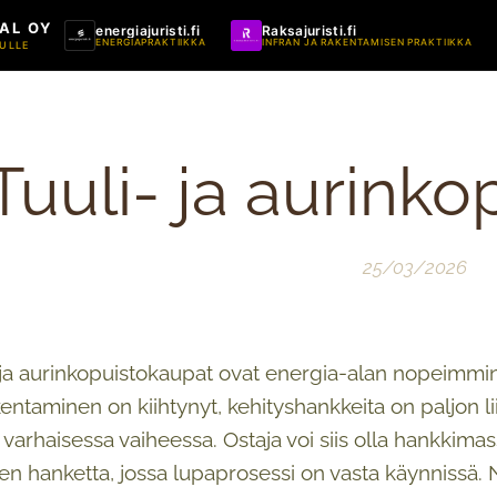
AL OY
energiajuristi.fi
Raksajuristi.fi
ENERGIAPRAKTIIKKA
INFRAN JA RAKENTAMISEN PRAKTIIKKA
ULLE
Tuuli- ja aurink
25/03/2026
ja aurinkopuistokaupat ovat energia-alan nopeimmi
entaminen on kiihtynyt, kehityshankkeita on paljon li
 varhaisessa vaiheessa. Ostaja voi siis olla hankkimas
en hanketta, jossa lupaprosessi on vasta käynnissä. 