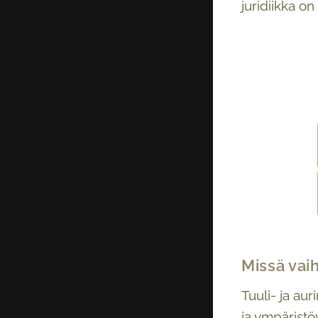
juridiikka on
Missä vai
Tuuli- ja au
ja ympäristö