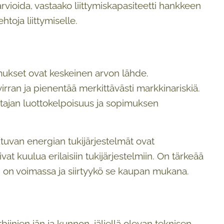
 arvioida, vastaako liittymiskapasiteetti hankkeen
toja liittymiselle.
ukset ovat keskeinen arvon lähde.
irran ja pienentää merkittävästi markkinariskiä.
stajan luottokelpoisuus ja sopimuksen
tuvan energian tukijärjestelmät ovat
at kuulua erilaisiin tukijärjestelmiin. On tärkeää
ki on voimassa ja siirtyykö se kaupan mukana.
iinien iän ja kunnon, jäljellä olevan teknisen