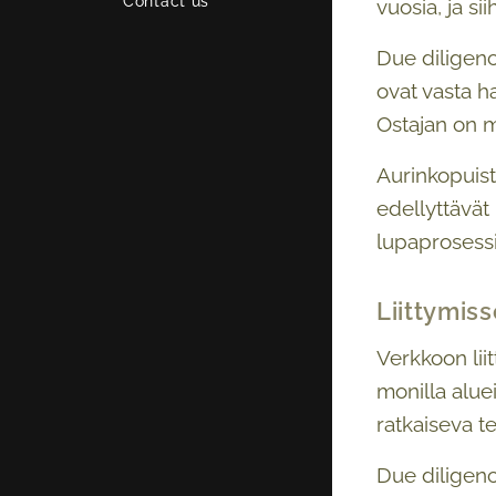
Contact us
vuosia, ja sii
Due diligence
ovat vasta h
Ostajan on m
Aurinkopuist
edellyttävät
lupaprosess
Liittymis
Verkkoon lii
monilla aluei
ratkaiseva t
Due diligenc