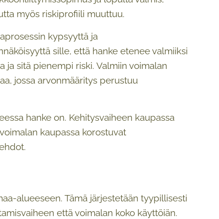
ta myös riskiprofiili muuttuu.
aprosessin kypsyyttä ja
köisyyttä sille, että hanke etenee valmiiksi
 ja sitä pienempi riski. Valmiin voimalan
aa, jossa arvonmääritys perustuu
iheessa hanke on. Kehitysvaiheen kaupassa
n voimalan kaupassa korostuvat
 ehdot.
aa-alueeseen. Tämä järjestetään tyypillisesti
ntamisvaiheen että voimalan koko käyttöiän.