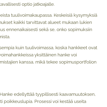
allisesti optio jatkoajalle.
heista tuulivoimakaupassa. Keskeisiä kysymyksiä
mukset kaikki tarvittavat alueet mukaan lukien
imus ennenaikaisesti sekä se, onko sopimuksiin
mista.
sempia kuin tuulivoimassa, koska hankkeet ovat
ivoimahankkeissa yksittäinen hanke voi
stajien kanssa, mikä tekee sopimusportfolion
nke edellyttää tyypillisesti kaavamuutoksen,
i poikkeuslupia. Prosessi voi kestää useita