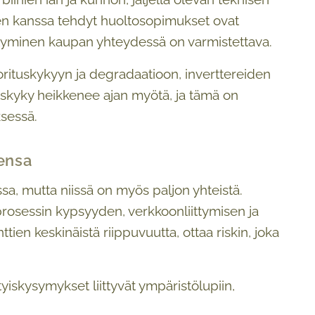
ien kanssa tehdyt huoltosopimukset ovat
iirtyminen kaupan yhteydessä on varmistettava.
orituskykyyn ja degradaatioon, inverttereiden
uskyky heikkenee ajan myötä, ja tämä on
sessä.
ensa
sa, mutta niissä on myös paljon yhteistä.
osessin kypsyyden, verkkoonliittymisen ja
ien keskinäistä riippuvuutta, ottaa riskin, joka
yiskysymykset liittyvät ympäristölupiin,