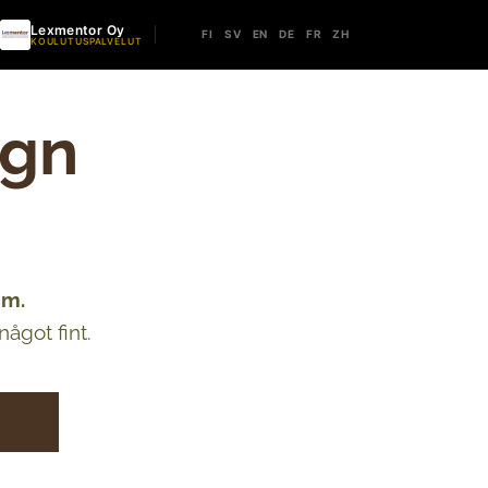
Lexmentor Oy
FI
SV
EN
DE
FR
ZH
KOULUTUSPALVELUT
gn
om.
något fint.