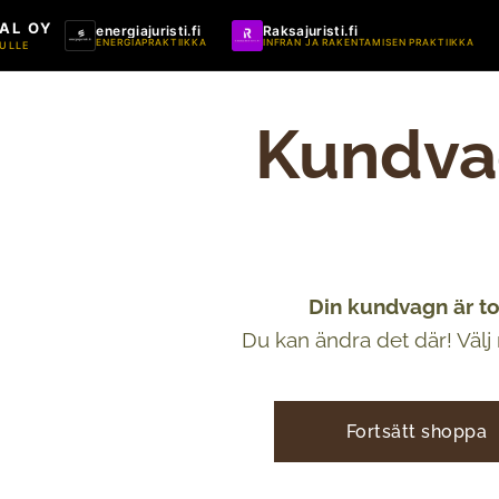
AL OY
energiajuristi.fi
Raksajuristi.fi
ENERGIAPRAKTIIKKA
INFRAN JA RAKENTAMISEN PRAKTIIKKA
ULLE
Kundva
Din kundvagn är t
Du kan ändra det där! Välj 
Fortsätt shoppa