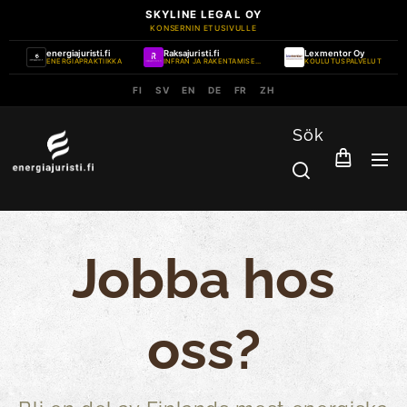
SKYLINE LEGAL OY
KONSERNIN ETUSIVULLE
energiajuristi.fi
Raksajuristi.fi
Lexmentor Oy
ENERGIAPRAKTIIKKA
INFRAN JA RAKENTAMISEN PRAKTIIKKA
KOULUTUSPALVELUT
FI
SV
EN
DE
FR
ZH
Sök
Jobba hos
oss?