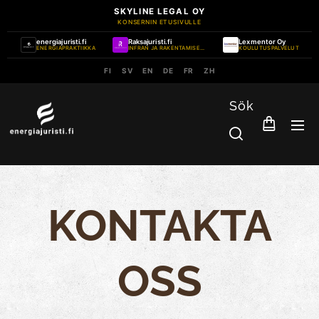
SKYLINE LEGAL OY
KONSERNIN ETUSIVULLE
energiajuristi.fi
Raksajuristi.fi
Lexmentor Oy
ENERGIAPRAKTIIKKA
INFRAN JA RAKENTAMISEN PRAKTIIKKA
KOULUTUSPALVELUT
FI
SV
EN
DE
FR
ZH
Sök
KONTAKTA
OSS