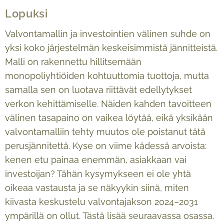
Lopuksi
Valvontamallin ja investointien välinen suhde on
yksi koko järjestelmän keskeisimmistä jännitteistä.
Malli on rakennettu hillitsemään
monopoliyhtiöiden kohtuuttomia tuottoja, mutta
samalla sen on luotava riittävät edellytykset
verkon kehittämiselle. Näiden kahden tavoitteen
välinen tasapaino on vaikea löytää, eikä yksikään
valvontamalliin tehty muutos ole poistanut tätä
perusjännitettä. Kyse on viime kädessä arvoista:
kenen etu painaa enemmän, asiakkaan vai
investoijan? Tähän kysymykseen ei ole yhtä
oikeaa vastausta ja se näkyykin siinä, miten
kiivasta keskustelu valvontajakson 2024–2031
ympärillä on ollut. Tästä lisää seuraavassa osassa.