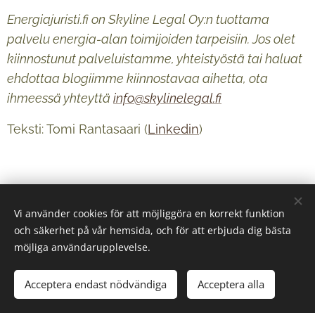
Energiajuristi.fi on Skyline Legal Oy:n tuottama
palvelu energia-alan toimijoiden tarpeisiin. Jos olet
kiinnostunut palveluistamme, yhteistyöstä tai haluat
ehdottaa blogiimme kiinnostavaa aihetta, ota
ihmeessä yhteyttä
info@skylinelegal.fi
Teksti: Tomi Rantasaari (
Linkedin
)
Vi använder cookies för att möjliggöra en korrekt funktion
och säkerhet på vår hemsida, och för att erbjuda dig bästa
möjliga användarupplevelse.
Acceptera endast nödvändiga
Acceptera alla
© 2024 Kaikki oikeudet pidätetään
Copyright Skyline Legal Oy 2026
Cookies