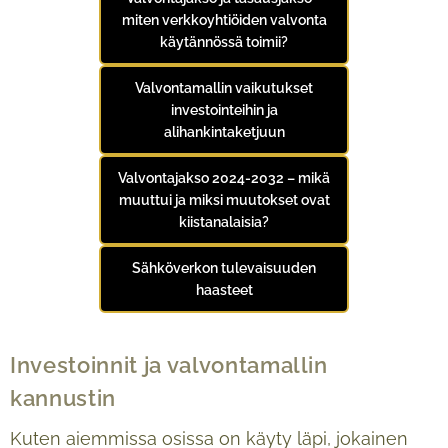
miten verkkoyhtiöiden valvonta
käytännössä toimii?
Valvontamallin vaikutukset
investointeihin ja
alihankintaketjuun
Valvontajakso 2024-2032 – mikä
muuttui ja miksi muutokset ovat
kiistanalaisia?
Sähköverkon tulevaisuuden
haasteet
Investoinnit ja valvontamallin
kannustin
Kuten aiemmissa osissa on käyty läpi, jokainen