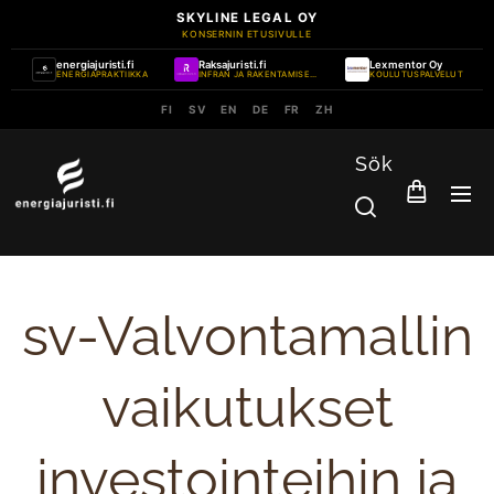
SKYLINE LEGAL OY
KONSERNIN ETUSIVULLE
energiajuristi.fi
Raksajuristi.fi
Lexmentor Oy
ENERGIAPRAKTIIKKA
INFRAN JA RAKENTAMISEN PRAKTIIKKA
KOULUTUSPALVELUT
FI
SV
EN
DE
FR
ZH
Sök
sv-Valvontamallin
vaikutukset
investointeihin ja