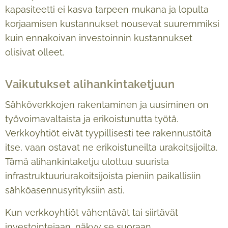
kapasiteetti ei kasva tarpeen mukana ja lopulta
korjaamisen kustannukset nousevat suuremmiksi
kuin ennakoivan investoinnin kustannukset
olisivat olleet.
Vaikutukset alihankintaketjuun
Sähköverkkojen rakentaminen ja uusiminen on
työvoimavaltaista ja erikoistunutta työtä.
Verkkoyhtiöt eivät tyypillisesti tee rakennustöitä
itse, vaan ostavat ne erikoistuneilta urakoitsijoilta.
Tämä alihankintaketju ulottuu suurista
infrastruktuuriurakoitsijoista pieniin paikallisiin
sähköasennusyrityksiin asti.
Kun verkkoyhtiöt vähentävät tai siirtävät
investointejaan, näkyy se suoraan