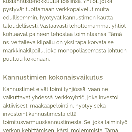
kustannustehokkuutta toisiinsa. Yhtiöt, jotka
pystyvät tuottamaan verkkopalvelut muita
edullisemmin, hyötyvät kannustimen kautta
taloudellisesti. Vastaavasti tehottomammat yhtiöt
kohtaavat paineen tehostaa toimintaansa. Tämä
ns. vertaileva kilpailu on yksi tapa korvata se
markkinakilpailu, joka monopoliasemasta johtuen
puuttuu kokonaan.
Kannustimien kokonaisvaikutus
Kannustimet eivät toimi tyhjiössä, vaan ne
vaikuttavat yhdessä. Verkkoyhtiö, joka investoi
aktiivisesti maakaapelointiin, hyötyy sekä
investointikannustimesta että
toimitusvarmuuskannustimesta. Se, joka laiminlyö
verkon kehittämisen, kärsii molemmista. Tämä