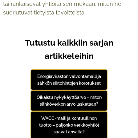
tai rankaisevat yhtiöitä sen mukaan, miten ne
suoriutuvat tietyistä tavoitteista.
Tutustu kaikkiin sarjan
artikkeleihin
Energiaviraston valvontamalli ja
sähkön siirtohintojen korotukset
Oikaistu nykykäyttöarvo – miten
sähköverkon arvo lasketaan?
WACC-malli ja kohtuullinen
tuotto – paljonko verkkoyhtiöt
saavat ansaita?