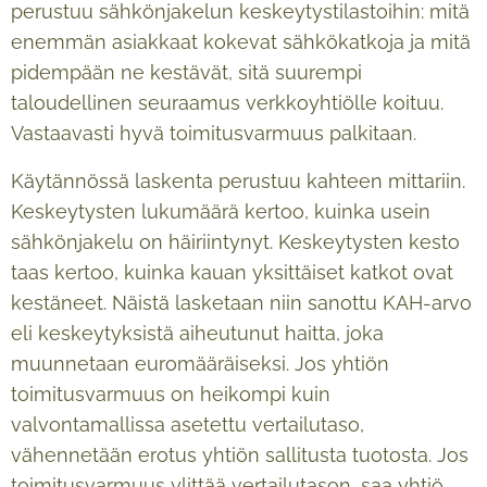
perustuu sähkönjakelun keskeytystilastoihin: mitä
enemmän asiakkaat kokevat sähkökatkoja ja mitä
pidempään ne kestävät, sitä suurempi
taloudellinen seuraamus verkkoyhtiölle koituu.
Vastaavasti hyvä toimitusvarmuus palkitaan.
Käytännössä laskenta perustuu kahteen mittariin.
Keskeytysten lukumäärä kertoo, kuinka usein
sähkönjakelu on häiriintynyt. Keskeytysten kesto
taas kertoo, kuinka kauan yksittäiset katkot ovat
kestäneet. Näistä lasketaan niin sanottu KAH-arvo
eli keskeytyksistä aiheutunut haitta, joka
muunnetaan euromääräiseksi. Jos yhtiön
toimitusvarmuus on heikompi kuin
valvontamallissa asetettu vertailutaso,
vähennetään erotus yhtiön sallitusta tuotosta. Jos
toimitusvarmuus ylittää vertailutason, saa yhtiö