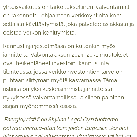
yhteisvaikutus on tarkoituksellinen: valvontamalli
on rakennettu ohjaamaan verkkoyhtiöitä kohti
sellaista käyttäytymistä, joka palvelee asiakkaita ja
edistää verkon kehittymistä.
Kannustinjärjestelmässä on kuitenkin myös
jännitteitä. Valvontajakson 2024–2031 muutokset
ovat heikentäneet investointikannustinta
tilanteessa, jossa verkkoinvestointien tarve on
puhtaan siirtymän myötä kasvamassa. Tämä
ristiriita on yksi keskeisimmistä jännitteistä
nykyisessä valvontamallissa, ja siihen palataan
sarjan myöhemmissä osissa.
Energiajuristi.fi on Skyline Legal Oy:n tuottama
palvelu energia-alan toimijoiden tarpeisiin. Jos olet
kiinnostunut palveluistamme, yhteistyöstä tai haluat