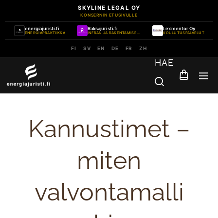
SKYLINE LEGAL OY
KONSERNIN ETUSIVULLE
energiajuristi.fi
Raksajuristi.fi
Lexmentor Oy
ENERGIAPRAKTIIKKA
INFRAN JA RAKENTAMISEN PRAKTIIKKA
KOULUTUSPALVELUT
FI
SV
EN
DE
FR
ZH
HAE
Kannustimet –
miten
valvontamalli