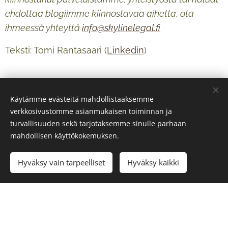
ehdottaa blogiimme kiinnostavaa aihetta, ota
ihmeessä yhteyttä
info@skylinelegal.fi
Teksti: Tomi Rantasaari (
Linkedin
)
Käytämme evästeitä mahdollistaaksemme
verkkosivustomme asianmukaisen toiminnan ja
turvallisuuden sekä tarjotaksemme sinulle parhaan
mahdollisen käyttökokemuksen.
Hyväksy vain tarpeelliset
Hyväksy kaikki
© 2024 Kaikki oikeudet pidätetään
Copyright Skyline Legal Oy 2026
Evästeet
Kielet
Suomi
Svenska
English
Deutsch
Français
中文 (繁體)