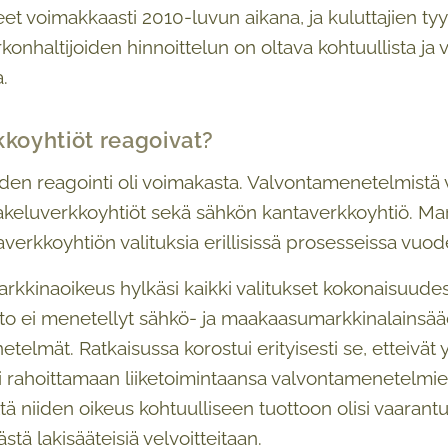
eet voimakkaasti 2010-luvun aikana, ja kuluttajien 
konhaltijoiden hinnoittelun on oltava kohtuullista ja 
.
kkoyhtiöt reagoivat?
den reagointi oli voimakasta. Valvontamenetelmistä va
eluverkkoyhtiöt sekä sähkön kantaverkkoyhtiö. Markk
verkkoyhtiön valituksia erillisissä prosesseissa vuo
arkkinaoikeus hylkäsi kaikki valitukset kokonaisuu
to ei menetellyt sähkö- ja maakaasumarkkinalainsää
elmät. Ratkaisussa korostui erityisesti se, etteivät yht
si rahoittamaan liiketoimintaansa valvontamenetelmi
että niiden oikeus kohtuulliseen tuottoon olisi vaaran
ästä lakisääteisiä velvoitteitaan.