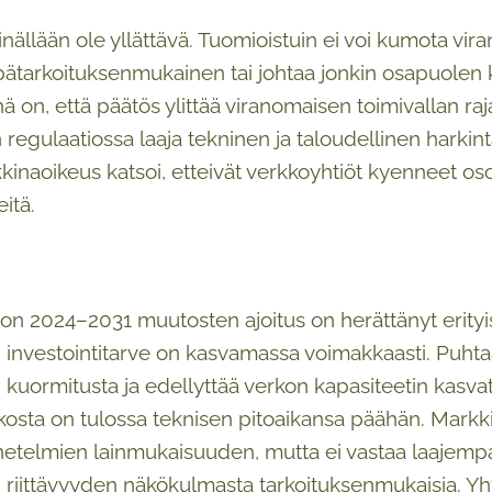
sinällään ole yllättävä. Tuomioistuin ei voi kumota vi
pätarkoituksenmukainen tai johtaa jonkin osapuolen
 on, että päätös ylittää viranomaisen toimivallan raja
 regulaatiossa laaja tekninen ja taloudellinen hark
kinaoikeus katsoi, etteivät verkkoyhtiöt kyenneet oso
eitä.
on 2024–2031 muutosten ajoitus on herättänyt erityistä
investointitarve on kasvamassa voimakkaasti. Puhtaa
kuormitusta ja edellyttää verkon kapasiteetin kasv
kosta on tulossa teknisen pitoaikansa päähän. Markk
etelmien lainmukaisuuden, mutta ei vastaa laajemp
n riittävyyden näkökulmasta tarkoituksenmukaisia. Yh