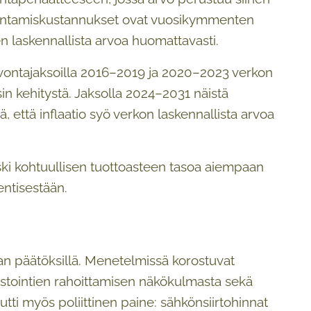
 rakentamiskustannukset ovat vuosikymmenten
n laskennallista arvoa huomattavasti.
alvontajaksoilla 2016–2019 ja 2020–2023 verkon
in kehitystä. Jaksolla 2024–2031 näistä
ä, että inflaatio syö verkon laskennallista arvoa
i kohtuullisen tuottoasteen tasoa aiempaan
entisestään.
an päätöksillä. Menetelmissä korostuvat
stointien rahoittamisen näkökulmasta sekä
tti myös poliittinen paine: sähkönsiirtohinnat