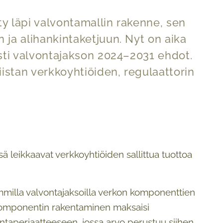
ty läpi valvontamallin rakenne, sen
 ja alihankintaketjuun. Nyt on aika
isti valvontajakson 2024–2031 ehdot.
iistan verkkoyhtiöiden, regulaattorin
ä leikkaavat verkkoyhtiöiden sallittua tuottoa
emmilla valvontajaksoilla verkon komponenttien
an komponentin rakentaminen maksaisi
hintaperiaatteeseen, jossa arvo perustuu siihen