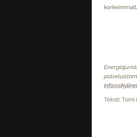
korkeimmalta
Energiajurist
palveluistam
info@skylinel
Teksti: Tomi 