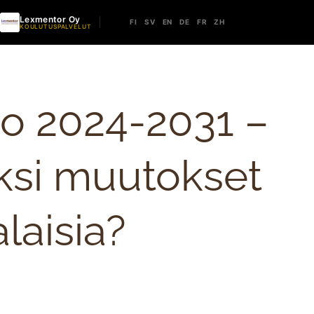
Lexmentor Oy
FI
SV
EN
DE
FR
ZH
KOULUTUSPALVELUT
o 2024-2031 –
ksi muutokset
alaisia?