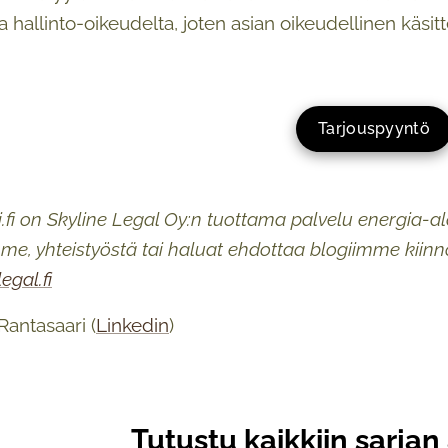
 hallinto-oikeudelta, joten asian oikeudellinen käsitt
Tarjouspyyntö
i.fi on Skyline Legal Oy:n tuottama palvelu energia-al
me, yhteistyöstä tai haluat ehdottaa blogiimme kiinn
egal.fi
Rantasaari (
Linkedin
)
Tutustu kaikkiin sarjan 