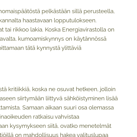
ranomaispäätöstä pelkästään sillä perusteella,
 kannalta haastavaan lopputulokseen.
t tai rikkoo lakia. Koska Energiavirastolla on
intavalta, kumoamiskynnys on käytännössä
ittamaan tätä kynnystä ylittäviä
 kritiikkiä, koska ne osuvat hetkeen, jolloin
seen siirtymään liittyvä sähköistyminen lisää
attamista. Samaan aikaan suuri osa olemassa
inaoikeuden ratkaisu vahvistaa
aan kysymykseen siitä, ovatko menetelmät
tiöillä on mahdollisuus hakea valituslupaa