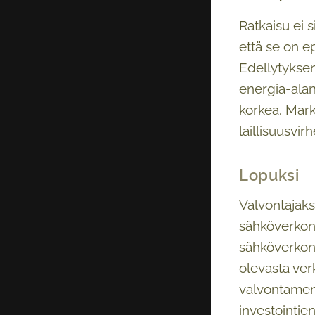
Ratkaisu ei 
että se on e
Edellytyksenä
energia-alan
korkea. Mark
laillisuusvirh
Lopuksi
Valvontajaks
sähköverkon 
sähköverkon 
olevasta ver
valvontamen
investointie