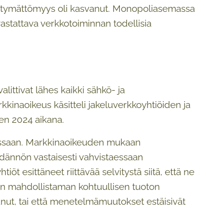
tyytymättömyys oli kasvanut. Monopoliasemassa
vastattava verkkotoiminnan todellisia
littivat lähes kaikki sähkö- ja
inaoikeus käsitteli jakeluverkkoyhtiöiden ja
den 2024 aikana.
dessaan. Markkinaoikeuden mukaan
dännön vastaisesti vahvistaessaan
iöt esittäneet riittävää selvitystä siitä, että ne
en mahdollistaman kohtuullisen tuoton
tunut, tai että menetelmämuutokset estäisivät