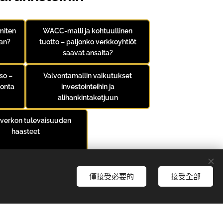
miten
WACC-malli ja kohtuullinen
an?
tuotto – paljonko verkkoyhtiöt
saavat ansaita?
so –
Valvontamallin vaikutukset
vonta
investointeihin ja
alihankintaketjuun
verkon tulevaisuuden
haasteet
僅接受必要的
接受全部