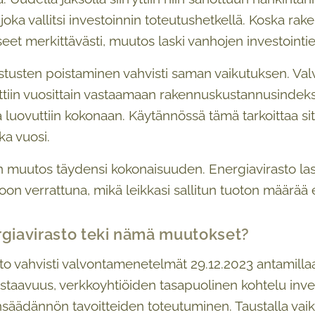
 joka vallitsi investoinnin toteutushetkellä. Koska
eet merkittävästi, muutos laski vanhojen investointie
kistusten poistaminen vahvisti saman vaikutuksen. V
ettiin vuosittain vastaamaan rakennuskustannusindeks
a luovuttiin kokonaan. Käytännössä tämä tarkoittaa sit
oka vuosi.
muutos täydensi kokonaisuuden. Energiavirasto lask
oon verrattuna, mikä leikkasi sallitun tuoton määrää 
rgiavirasto teki nämä muutokset?
to vahvisti valvontamenetelmät 29.12.2023 antamilla
taavuus, verkkoyhtiöiden tasapuolinen kohtelu inve
nsäädännön tavoitteiden toteutuminen. Taustalla vaiku