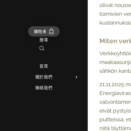
olivat nouss
toimivien ver
kustannuksia
購物車
Miten ver
搜尋
Verkkoyhtiöi
maakaasunjak
首頁
sähkön kanta
關於我們
21.11.2025 m
聯絡我們
Energiaviras
valvontamenet
eivät pystyi
puitteissa, 
niitä täyttäm