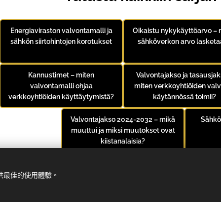
Energiaviraston valvontamalli ja
Oikaistu nykykäyttöarvo – 
sähkön siirtohintojen korotukset
sähköverkon arvo lasketa
Kannustimet – miten
Valvontajakso ja tasausjak
valvontamalli ohjaa
miten verkkoyhtiöiden val
verkkoyhtiöiden käyttäytymistä?
käytännössä toimii?
Valvontajakso 2024-2032 – mikä
Sähkö
muuttui ja miksi muutokset ovat
kiistanalaisia?
提供最佳的使用體驗。