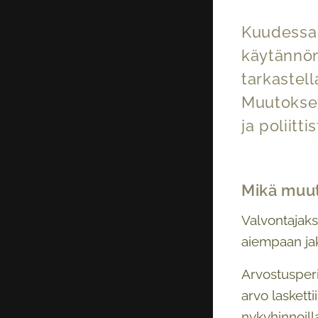
Kuudessa 
käytännön
tarkastel
Muutokset 
ja poliitti
Mikä muut
Valvontajaks
aiempaan ja
Arvostusperi
arvo laskett
nykyhinnoilla