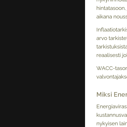
hintatasoon,
aikana nouss
Inflaatiotar
arvo tarkist
tarkistuksist
reaalisesti j
WACC-tason 
valvontajaks
Miksi Ene
Energiaviras
kustannusvas
nykyisen lai