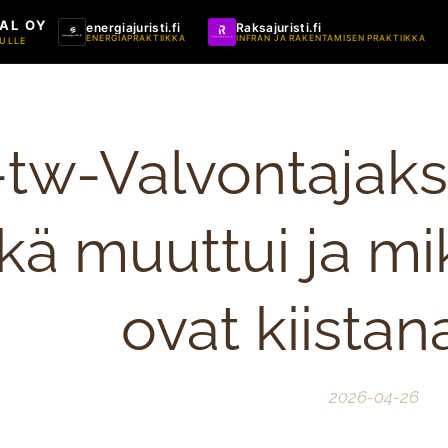
AL OY
energiajuristi.fi
Raksajuristi.fi
ENERGIAPRAKTIIKKA
INFRAN JA RAKENTAMISEN PRAKTIIKKA
ULLE
-tw-Valvontajaks
kä muuttui ja mi
ovat kiistan
2026-04-26