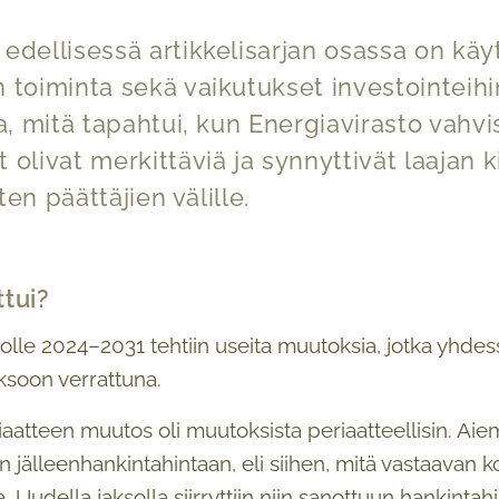
edellisessä artikkelisarjan osassa on käy
 toiminta sekä vaikutukset investointeihin
la, mitä tapahtui, kun Energiavirasto vahv
olivat merkittäviä ja synnyttivät laajan k
sten päättäjien välille.
tui?
olle 2024–2031 tehtiin useita muutoksia, jotka yhdess
ksoon verrattuna.
aatteen muutos oli muutoksista periaatteellisin. Ai
iin jälleenhankintahintaan, eli siihen, mitä vastaav
. Uudella jaksolla siirryttiin niin sanottuun hankinta