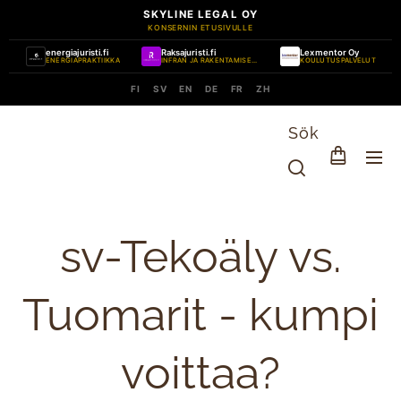
SKYLINE LEGAL OY
KONSERNIN ETUSIVULLE
energiajuristi.fi
Raksajuristi.fi
Lexmentor Oy
ENERGIAPRAKTIIKKA
INFRAN JA RAKENTAMISEN PRAKTIIKKA
KOULUTUSPALVELUT
FI
SV
EN
DE
FR
ZH
Sök
sv-Tekoäly vs.
Tuomarit - kumpi
voittaa?