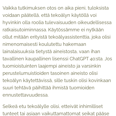
Vaikka tutkimuksen otos on aika pieni, tuloksista
voidaan päätellä, että tekoälyn käytöllä voi
hyvinkin olla roolia tulevaisuuden oikeudellisessa
ratkaisutoiminnassa. Käytössämme ei nytkään
ollut mitään erityistä tekoälyassistenttia, joka olisi
nimenomaisesti koulutettu hakemaan
lainalaisuuksia tietystä aineistosta, vaan ihan
tavallinen kaupallinen lisenssi ChatGPT 4o:sta. Jos
tuomioistuinten laajempi aineisto ja varsinkin
perustelumuistioiden tasoinen aineisto olisi
tekoälyn käytettävissä, sille tuskin olisi kovinkaan
suuri tehtävä päihittää ihmistä tuomioiden
ennustettavuudessa.
Selkeä etu tekoälylle olisi, etteivät inhimilliset
tunteet tai asiaan vaikuttamattomat seikat pääse