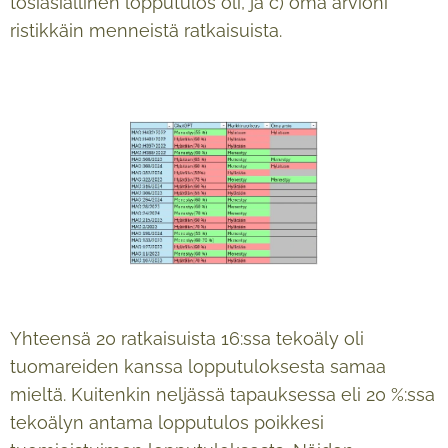
tosiasiallinen lopputulos oli, ja c) oma arvioni
ristikkäin menneistä ratkaisuista.
Yhteensä 20 ratkaisuista 16:ssa tekoäly oli
tuomareiden kanssa lopputuloksesta samaa
mieltä. Kuitenkin neljässä tapauksessa eli 20 %:ssa
tekoälyn antama lopputulos poikkesi