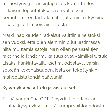
menestynyt ja hankintapäätös kumottu. Jos
ratkaisun lopputuloksena oli valituksen
peruuttaminen tai tutkimatta jättäminen, kyseinen
tapaus jätettiin pois aineistosta.
Markkinaoikeuden ratkaisut valittiin aineistoksi
sen vuoksi, että olen aiemmin ollut laatimassa
niitä muutamia satoja. Näin ollen perustelujen
rakenne ja johdonmukaisuus ovat valmiiksi tuttuja.
Lisäksi hankintavalitukset muodostavat varsin
selkeän kokonaisuuden, josta on tekoälynkin
mahdollista tehdä päätelmiä.
Kysymyksenasettelu ja vastaukset
Testiä varten ChatGPT:tä pyydettiin ottamaan
kantaa kysymykseen siitä, kumpi vaihtoehdoista