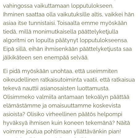
vahingossa vaikuttamaan lopputulokseen.
Ihminen saattaa olla vaikutuksille altis, vaikkei hän
asiaa itse tunnistaisi. Toisaalta emme myöskään
tiedä, millä monimutkaisella päättelyketjulla
algoritmi on lopulta päätynyt lopputulokseensa.
Eipä sillä, eihän ihmisenkään päättelyketjusta saa
jälkikäteen sen enempää selvää.
Ei pidä myöskään unohtaa, että useimmiten
oikeudellinen ratkaisutoiminta vaatii, että ratkaisua
tekevä nauttii asianosaisten luottamusta.
Olisimmeko valmiita antamaan tekoälyn päättää
elämästämme ja omaisuuttamme koskevista
asioista? Olisiko virheellinen päätös helpompi
hyväksyä ihmisen kuin koneen tekemänä? Näitä
voimme joutua pohtimaan yllättävänkin pian!