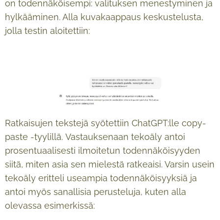
on todennäköisempi: valituksen menestyminen ja
hylkääminen. Alla kuvakaappaus keskustelusta,
jolla testin aloitettiin:
Ratkaisujen tekstejä syötettiin ChatGPT:lle copy-
paste -tyylillä. Vastauksenaan tekoäly antoi
prosentuaalisesti ilmoitetun todennäköisyyden
siitä, miten asia sen mielestä ratkeaisi. Varsin usein
tekoäly eritteli useampia todennäköisyyksiä ja
antoi myös sanallisia perusteluja, kuten alla
olevassa esimerkissä: