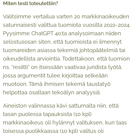
Miten testi toteutettiin?
Valitsimme vertailua varten 20 markkinaoikeuden
satunnaisesti valittua tuomiota vuosilta 2022-2024.
Pyysimme ChatGPT 4o:ta analysoimaan niiden
selostusosan siten, että tuomioista ei ilmennyt
tuomareiden asiassa tekemiä johtopäätelmiä tai
oikeudellista arviointia. Todettakoon, että tuomion
ns. "resiitti" on itsessään vaativaa juridista työtä,
jossa argumentit tulee kirjoittaa selkeään
muotoon. Tämä ihmisen tekemä taustatyö
helpottaa osaltaan tekoälyn analyysiä.
Aineiston valinnassa kävi sattumalta niin, että
tasan puolessa tapauksista (10 kpl)
markkinaoikeus oli hylännyt valituksen, kun taas
toisessa puolikkaassa (10 kpl) valitus oli