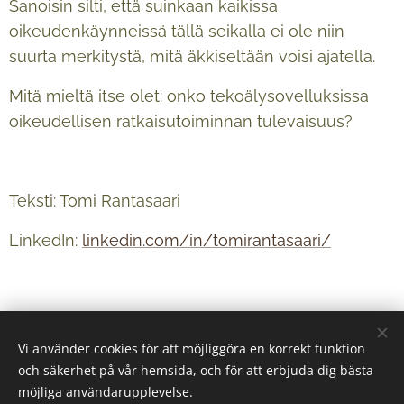
Sanoisin silti, että suinkaan kaikissa
oikeudenkäynneissä tällä seikalla ei ole niin
suurta merkitystä, mitä äkkiseltään voisi ajatella.
Mitä mieltä itse olet: onko tekoälysovelluksissa
oikeudellisen ratkaisutoiminnan tulevaisuus?
Teksti: Tomi Rantasaari
LinkedIn:
linkedin.com/in/tomirantasaari/
Vi använder cookies för att möjliggöra en korrekt funktion
och säkerhet på vår hemsida, och för att erbjuda dig bästa
möjliga användarupplevelse.