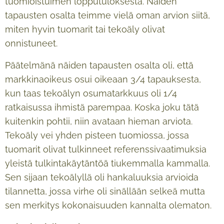
tuomioistuimen lopputuloksesta. Näiden
tapausten osalta teimme vielä oman arvion siitä,
miten hyvin tuomarit tai tekoäly olivat
onnistuneet.
Päätelmänä näiden tapausten osalta oli, että
markkinaoikeus osui oikeaan 3/4 tapauksesta,
kun taas tekoälyn osumatarkkuus oli 1/4
ratkaisussa ihmistä parempaa. Koska joku tätä
kuitenkin pohtii, niin avataan hieman arviota.
Tekoäly vei yhden pisteen tuomiossa, jossa
tuomarit olivat tulkinneet referenssivaatimuksia
yleistä tulkintakäytäntöä tiukemmalla kammalla.
Sen sijaan tekoälyllä oli hankaluuksia arvioida
tilannetta, jossa virhe oli sinällään selkeä mutta
sen merkitys kokonaisuuden kannalta olematon.