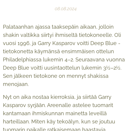
08.08.2024
Palataanhan ajassa taaksepäin aikaan, jolloin
shakin valtikka siirtyi ihmiseltä tietokoneelle. Oli
vuosi 1996, ja Garry Kasparov voitti Deep Blue -
tietokonetta käymänsä ensimmäisen ottelun
Philadelphiassa lukemin 4–2. Seuraavana vuonna
Deep Blue voitti uusintaottelun lukemin 3½–2½.
Sen jälkeen tietokone on mennyt shakissa
menojaan.
Nyt on aika nostaa kierroksia, ja siirtää Garry
Kasparov syrjään. Areenalle astelee tuomarit
kantamaan ihmiskunnan mainetta leveillä
harteillaan. Miten käy tekoälyn, kun se joutuu
tuomarin paikalle ratkaisemaan haastavia