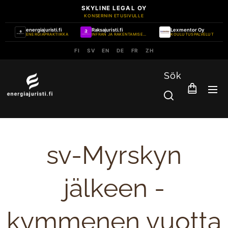
SKYLINE LEGAL OY
KONSERNIN ETUSIVULLE
energiajuristi.fi
Raksajuristi.fi
Lexmentor Oy
ENERGIAPRAKTIIKKA
INFRAN JA RAKENTAMISEN PRAKTIIKKA
KOULUTUSPALVELUT
FI
SV
EN
DE
FR
ZH
Sök
sv-Myrskyn
jälkeen -
kymmenen vuotta