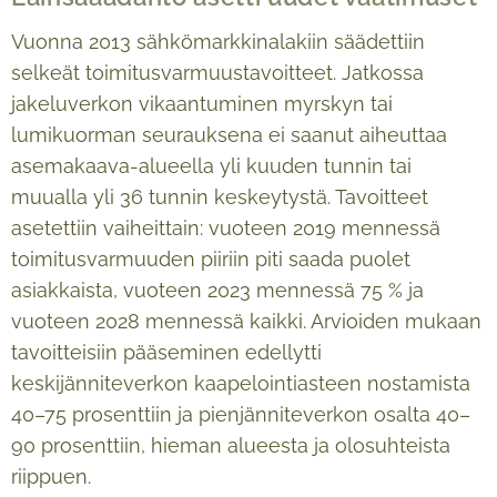
Vuonna 2013 sähkömarkkinalakiin säädettiin
selkeät toimitusvarmuustavoitteet. Jatkossa
jakeluverkon vikaantuminen myrskyn tai
lumikuorman seurauksena ei saanut aiheuttaa
asemakaava-alueella yli kuuden tunnin tai
muualla yli 36 tunnin keskeytystä. Tavoitteet
asetettiin vaiheittain: vuoteen 2019 mennessä
toimitusvarmuuden piiriin piti saada puolet
asiakkaista, vuoteen 2023 mennessä 75 % ja
vuoteen 2028 mennessä kaikki. Arvioiden mukaan
tavoitteisiin pääseminen edellytti
keskijänniteverkon kaapelointiasteen nostamista
40–75 prosenttiin ja pienjänniteverkon osalta 40–
90 prosenttiin, hieman alueesta ja olosuhteista
riippuen.