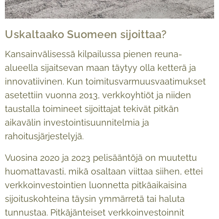
Uskaltaako Suomeen sijoittaa?
Kansainvälisessä kilpailussa pienen reuna-
alueella sijaitsevan maan täytyy olla ketterä ja
innovatiivinen. Kun toimitusvarmuusvaatimukset
asetettiin vuonna 2013, verkkoyhtiöt ja niiden
taustalla toimineet sijoittajat tekivät pitkän
aikavälin investointisuunnitelmia ja
rahoitusjärjestelyjä.
Vuosina 2020 ja 2023 pelisääntöjä on muutettu
huomattavasti, mikä osaltaan viittaa siihen, ettei
verkkoinvestointien luonnetta pitkäaikaisina
sijoituskohteina täysin ymmärretä tai haluta
tunnustaa. Pitkäjänteiset verkko­investoinnit