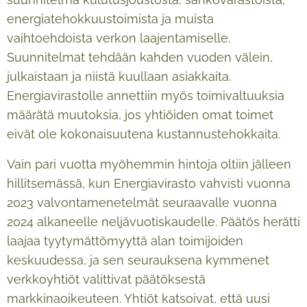
energiatehokkuustoimista ja muista
vaihtoehdoista verkon laajentamiselle.
Suunnitelmat tehdään kahden vuoden välein,
julkaistaan ja niistä kuullaan asiakkaita.
Energiavirastolle annettiin myös toimivaltuuksia
määrätä muutoksia, jos yhtiöiden omat toimet
eivät ole kokonaisuutena kustannustehokkaita.
Vain pari vuotta myöhemmin hintoja oltiin jälleen
hillitsemässä, kun Energiavirasto vahvisti vuonna
2023 valvontamenetelmät seuraavalle vuonna
2024 alkaneelle neljävuotiskaudelle. Päätös herätti
laajaa tyytymättömyyttä alan toimijoiden
keskuudessa, ja sen seurauksena kymmenet
verkkoyhtiöt valittivat päätöksestä
markkinaoikeuteen. Yhtiöt katsoivat, että uusi