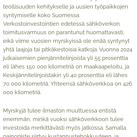
teollisuuden kehitykselle ja uusien työpaikkojen
syntymiselle koko Suomessa.
Verkostoinvestointien edetessä sähköverkon
toimitusvarmuus on parantunut huomattavasti,
eikä viime vuosien myrskyissä ole enää syntynyt
yhtä laajoja tai pitkäkestoisia katkoja. Vuonna 2024
julkaisemien pienjännitelinjoista yli 55 prosenttia
eli lähes 150 000 kilometriä on maakaapeloitu, ja
Keskijännitelinjoistakin yli 40 prosenttia eli lähes
70 000 kilometriä. Yhteensä sähköverkkoa on 426
000 kilometriä.
Myrskyjä tulee ilmaston muuttuessa entistä
enemmän, minkä vuoksi sähköverkkoon tulee
investoida merkittävästi myös jatkossa. Samalla
painopiste siirtyy kustannustehokkuuteen, ja