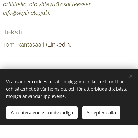
artikkelia, ota yhteyttä osoitteeseen
info@skylinelegal.fi.
Teksti
Tomi Rantasaari (
Linkedin
)
Vi använder cookies för att möjliggöra en korrekt funktion
och säkerhet på vår hemsida, och för att erbjuda dig bästa
möjliga användarupplevelse.
Acceptera endast nödvändiga
Acceptera alla
© 2024 Kaikki oikeudet pidätetään
Copyright Skyline Legal Oy 2026
Cookies