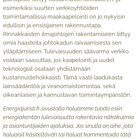
esimerkiksi suurten verkkoyhtiöiden
toimintamallissa maakaapelointi on jo nykyisin
edullisin ja ensisijainen rakennustapa.
Rinnakkaisten ilmajohtojen rakentamiseen liittyy
omia haasteita johtokadun raivaamisesta sen
ylläpitämiseen. Tulevaisuuden säävarma verkko
voidaan saavuttaa, jos kaapelointi ja uudet
teknologiat osataan yhdistämään
kustannustehokkaasti. Tämä vaatii laadukasta
lainsäädäntöä ja viranomaistoimintaa, sekä
oikeanlaisen ja kannustavan toimintaympäristön.
Energiajuristi.fi-sivustolla haluamme tuoda esiin
energiakentän tulevaisuutta rakentavia näkökulmia
ja asiantuntijoiden ajatuksia. Jos sinulla on aihe, jota
haluaisit käsiteltävän tai haluat kommentoida tätä