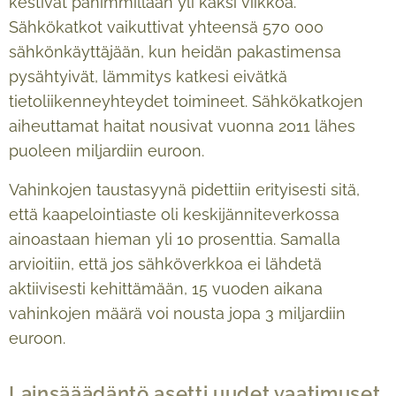
kestivät pahimmillaan yli kaksi viikkoa.
Sähkökatkot vaikuttivat yhteensä 570 000
sähkönkäyttäjään, kun heidän pakastimensa
pysähtyivät, lämmitys katkesi eivätkä
tietoliikenneyhteydet toimineet. Sähkökatkojen
aiheuttamat haitat nousivat vuonna 2011 lähes
puoleen miljardiin euroon.
Vahinkojen taustasyynä pidettiin erityisesti sitä,
että kaapelointiaste oli keskijänniteverkossa
ainoastaan hieman yli 10 prosenttia. Samalla
arvioitiin, että jos sähköverkkoa ei lähdetä
aktiivisesti kehittämään, 15 vuoden aikana
vahinkojen määrä voi nousta jopa 3 miljardiin
euroon.
Lainsääädäntö asetti uudet vaatimuset