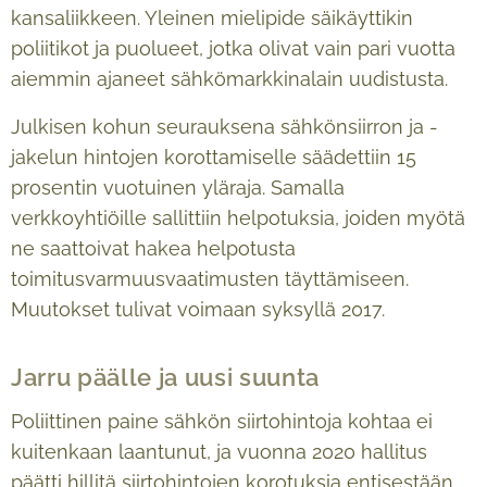
kansaliikkeen. Yleinen mielipide säikäyttikin
poliitikot ja puolueet, jotka olivat vain pari vuotta
aiemmin ajaneet sähkömarkkinalain uudistusta.
Julkisen kohun seurauksena sähkönsiirron ja -
jakelun hintojen korottamiselle säädettiin 15
prosentin vuotuinen yläraja. Samalla
verkkoyhtiöille sallittiin helpotuksia, joiden myötä
ne saattoivat hakea helpotusta
toimitusvarmuusvaatimusten täyttämiseen.
Muutokset tulivat voimaan syksyllä 2017.
Jarru päälle ja uusi suunta
Poliittinen paine sähkön siirtohintoja kohtaa ei
kuitenkaan laantunut, ja vuonna 2020 hallitus
päätti hillitä siirtohintojen korotuksia entisestään.