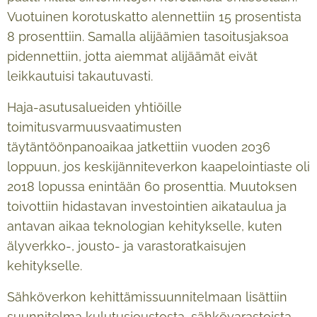
Vuotuinen korotuskatto alennettiin 15 prosentista
8 prosenttiin. Samalla alijäämien tasoitusjaksoa
pidennettiin, jotta aiemmat alijäämät eivät
leikkautuisi takautuvasti.
Haja-asutusalueiden yhtiöille
toimitusvarmuusvaatimusten
täytäntöönpanoaikaa jatkettiin vuoden 2036
loppuun, jos keskijänniteverkon kaapelointiaste oli
2018 lopussa enintään 60 prosenttia. Muutoksen
toivottiin hidastavan investointien aikataulua ja
antavan aikaa teknologian kehitykselle, kuten
älyverkko-, jousto- ja varastoratkaisujen
kehitykselle.
Sähköverkon kehittämissuunnitelmaan lisättiin
suunnitelma kulutusjoustosta, sähkövarastoista,