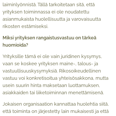
laiminlyönnistä. Tällä tarkoitetaan sitä, että
yrityksen toiminnassa ei ole noudatettu
asianmukaista huolellisuutta ja varovaisuutta
rikosten estämiseksi.
Miksi yrityksen rangaistusvastuu on t
ä
rke
ä
huomioida?
Yrityksille tämä ei ole vain juridinen kysymys,
vaan se koskee yrityksen maine-, talous- ja
vastuullisuuskysymyksiä. Rikosoikeudellinen
vastuu voi konkretisoitua yhteisösakkona, mutta
usein suurin hinta maksetaan luottamuksen,
asiakkaiden tai liiketoiminnan menettämisenä.
Jokaisen organisaation kannattaa huolehtia siitä,
että toiminta on järjestetty lain mukaisesti ja että