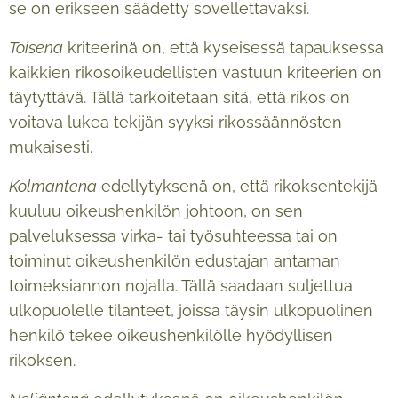
se on erikseen säädetty sovellettavaksi.
Toisena
kriteerinä on, että kyseisessä tapauksessa
kaikkien rikosoikeudellisten vastuun kriteerien on
täytyttävä. Tällä tarkoitetaan sitä, että rikos on
voitava lukea tekijän syyksi rikossäännösten
mukaisesti.
Kolmantena
edellytyksenä on, että rikoksentekijä
kuuluu oikeushenkilön johtoon, on sen
palveluksessa virka- tai työsuhteessa tai on
toiminut oikeushenkilön edustajan antaman
toimeksiannon nojalla. Tällä saadaan suljettua
ulkopuolelle tilanteet, joissa täysin ulkopuolinen
henkilö tekee oikeushenkilölle hyödyllisen
rikoksen.