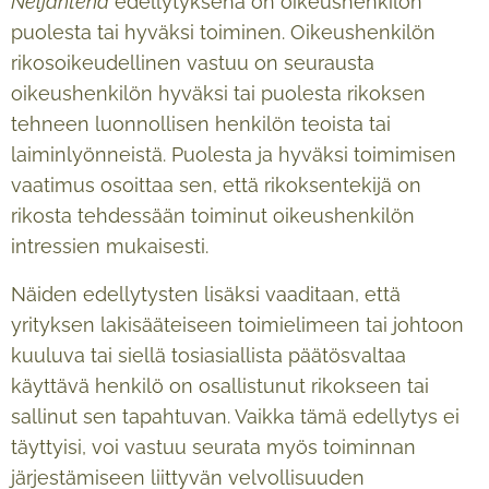
Neljäntenä
edellytyksenä on oikeushenkilön
puolesta tai hyväksi toiminen. Oikeushenkilön
rikosoikeudellinen vastuu on seurausta
oikeushenkilön hyväksi tai puolesta rikoksen
tehneen luonnollisen henkilön teoista tai
laiminlyönneistä. Puolesta ja hyväksi toimimisen
vaatimus osoittaa sen, että rikoksentekijä on
rikosta tehdessään toiminut oikeushenkilön
intressien mukaisesti.
Näiden edellytysten lisäksi vaaditaan, että
yrityksen lakisääteiseen toimielimeen tai johtoon
kuuluva tai siellä tosiasiallista päätösvaltaa
käyttävä henkilö on osallistunut rikokseen tai
sallinut sen tapahtuvan. Vaikka tämä edellytys ei
täyttyisi, voi vastuu seurata myös toiminnan
järjestämiseen liittyvän velvollisuuden