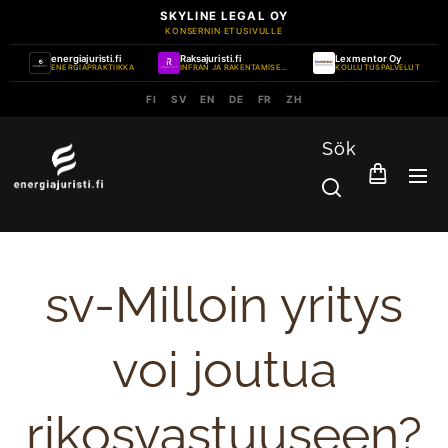
SKYLINE LEGAL OY
KONSERNIN ETUSIVULLE
energiajuristi.fi
Raksajuristi.fi
Lexmentor Oy
ENERGIAPRAKTIIKKA
INFRAN JA RAKENTAMISEN PRAKTIIKKA
KOULUTUSPALVELUT
FI
SV
EN
DE
FR
ZH
Sök
sv-Milloin yritys
voi joutua
rikosvastuuseen?