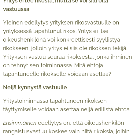
Yritys ei tee rikosta, mutta se voi silti olla
vastuussa
Yleinen edellytys yrityksen rikosvastuulle on
yrityksessä tapahtunut rikos. Yritys ei itse
oikeushenkilönä voi konkreettisesti syyllistyä
rikokseen, jolloin yritys ei siis ole rikoksen tekijä.
Yrityksen vastuu seuraa rikoksesta, jonka ihminen
on tehnyt sen toiminnassa. Mitä ehtoja
tapahtuneelle rikokselle voidaan asettaa?
Nelj
ä
kynnyst
ä
vastuulle
Yritystoiminnassa tapahtuneen rikoksen
täyttymiselle voidaan asettaa neljä erillistä ehtoa.
Ensimmäinen
edellytys on, että oikeushenkilön
rangaistusvastuu koskee vain niitä rikoksia, joihin