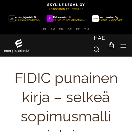
SKYLINE LEGAL OY
KONSERNIN ETUSIVULLE
energiajuristi.fi
Raksajuristi.fi
Lexmentor Oy
ENERGIAPRAKTIIKKA
INFRAN JA RAKENTAMISEN PRAKTIIKKA
KOULUTUSPALVELUT
FI
SV
EN
DE
FR
ZH
HAE
FIDIC punainen
kirja – selkeä
sopimusmalli