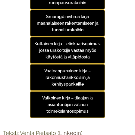
ruoppausurakoihin
Smaragdinvihreä kirja
maanalaiseen rakentamiseen ja
tunneliurakoihin
Kultainen kirja – elinkaarisopimus,
jossa urakoitsija vastaa myös
käytöstä ja ylläpidosta
Vaaleanpunainen kirja –
rakennushankkeisiin ja
kehityspankeille
Valkoinen kirja – tilaajan ja
asiantuntijan välinen
toimeksiantosopimus
Teksti: Venla Pietsalo (
Linkedin
)