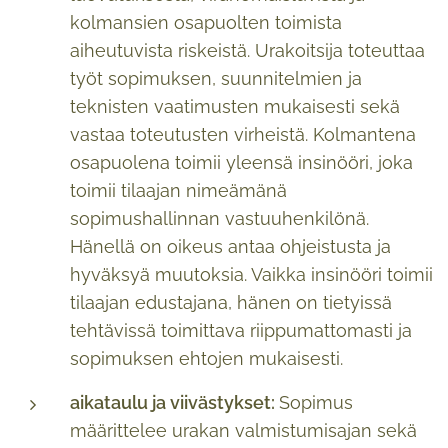
kolmansien osapuolten toimista
aiheutuvista riskeistä. Urakoitsija toteuttaa
työt sopimuksen, suunnitelmien ja
teknisten vaatimusten mukaisesti sekä
vastaa toteutusten virheistä. Kolmantena
osapuolena toimii yleensä insinööri, joka
toimii tilaajan nimeämänä
sopimushallinnan vastuuhenkilönä.
Hänellä on oikeus antaa ohjeistusta ja
hyväksyä muutoksia. Vaikka insinööri toimii
tilaajan edustajana, hänen on tietyissä
tehtävissä toimittava riippumattomasti ja
sopimuksen ehtojen mukaisesti.
aikataulu ja viivästykset:
Sopimus
määrittelee urakan valmistumisajan sekä