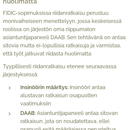
huolimatta
FIDIC-sopimuksissa riidanratkaisu perustuu
monivaiheiseen menettelyyn, jossa keskeisessä
roolissa on järjestön oma riippumaton
asiantuntijapaneeli DAAB. Sen tehtävänä on antaa
sitovia mutta ei-lopullisia ratkaisuja ja varmistaa,
että työt jatkuvat riidasta huolimatta.
Tyypillisesti riidanratkaisu etenee seuraavassa
järjestyksessä:
Insinöörin määritys:
Insinööri antaa
alustavan ratkaisun osapuolten
vaatimuksiin
DAAB:
Asiantuntijapaneeli antaa sitovan
ratkaisun, jota on noudatettava, ellei
osapuoli esitä määräajassa perusteltua