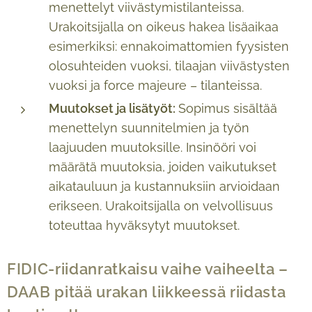
menettelyt viivästymistilanteissa.
Urakoitsijalla on oikeus hakea lisäaikaa
esimerkiksi: ennakoimattomien fyysisten
olosuhteiden vuoksi, tilaajan viivästysten
vuoksi ja force majeure – tilanteissa.
Muutokset ja lisätyöt:
Sopimus sisältää
menettelyn suunnitelmien ja työn
laajuuden muutoksille. Insinööri voi
määrätä muutoksia, joiden vaikutukset
aikatauluun ja kustannuksiin arvioidaan
erikseen. Urakoitsijalla on velvollisuus
toteuttaa hyväksytyt muutokset.
FIDIC-riidanratkaisu vaihe vaiheelta –
DAAB pitää urakan liikkeessä riidasta