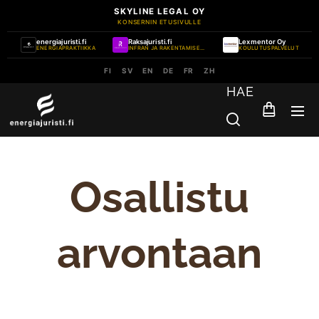
SKYLINE LEGAL OY
KONSERNIN ETUSIVULLE
energiajuristi.fi
Raksajuristi.fi
Lexmentor Oy
ENERGIAPRAKTIIKKA
INFRAN JA RAKENTAMISEN PRAKTIIKKA
KOULUTUSPALVELUT
FI
SV
EN
DE
FR
ZH
HAE
Osallistu
arvontaan