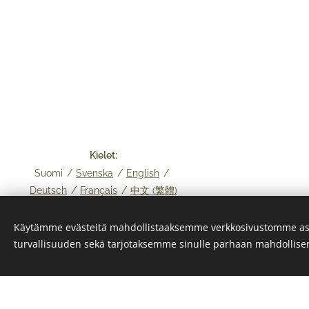
Kielet
Suomi
Svenska
English
Deutsch
Français
中文 (繁體)
© 2024 Kaikki oikeudet pidätetään
Käytämme evästeitä mahdollistaaksemme verkkosivustomme as
Copyright Skyline Legal Oy 2026
turvallisuuden sekä tarjotaksemme sinulle parhaan mahdollis
Evästeet