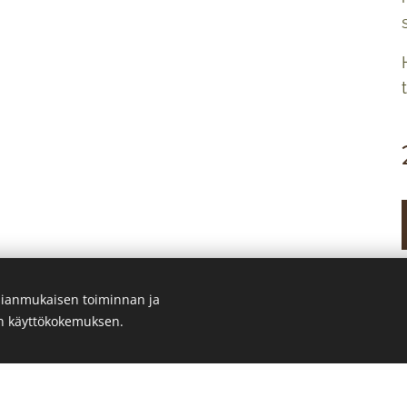
ianmukaisen toiminnan ja
en käyttökokemuksen.