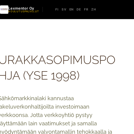
Lexmentor Oy
FI
SV
EN
DE
FR
ZH
KOULUTUSPALVELUT
URAKKASOPIMUSPO
HJA (YSE 1998)
Sähkömarkkinalaki kannustaa
jakeluverkonhaltijoilta investoimaan
verkkoonsa. Jotta verkkoyhtiö pystyy
täyttämään lain vaatimukset ja samalla
hyödyntämään valvontamallin tehokkaalla ja