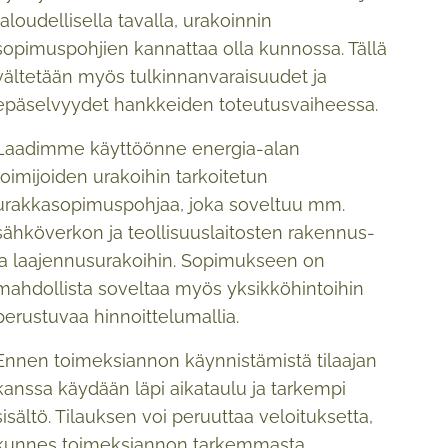
taloudellisella tavalla, urakoinnin
sopimuspohjien kannattaa olla kunnossa. Tällä
vältetään myös tulkinnanvaraisuudet ja
epäselvyydet hankkeiden toteutusvaiheessa.
Laadimme käyttöönne energia-alan
toimijoiden urakoihin tarkoitetun
urakkasopimuspohjaa, joka soveltuu mm.
sähköverkon ja teollisuuslaitosten rakennus-
ja laajennusurakoihin. Sopimukseen on
mahdollista soveltaa myös yksikköhintoihin
perustuvaa hinnoittelumallia.
Ennen toimeksiannon käynnistämistä tilaajan
kanssa käydään läpi aikataulu ja tarkempi
sisältö. Tilauksen voi peruuttaa veloituksetta,
kunnes toimeksiannon tarkemmasta