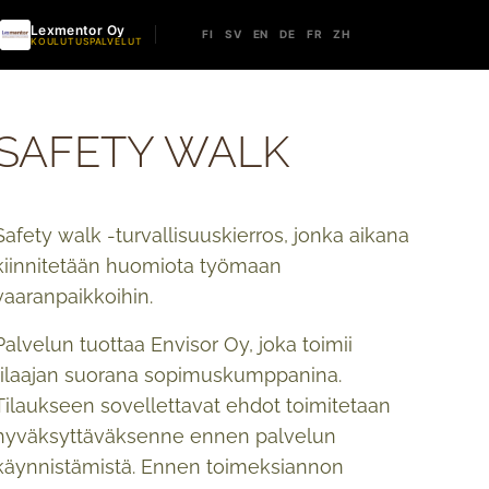
Lexmentor Oy
FI
SV
EN
DE
FR
ZH
KOULUTUSPALVELUT
SAFETY WALK
Safety walk -turvallisuuskierros, jonka aikana
kiinnitetään huomiota työmaan
vaaranpaikkoihin.
Palvelun tuottaa Envisor Oy, joka toimii
tilaajan suorana sopimuskumppanina.
Tilaukseen sovellettavat ehdot toimitetaan
hyväksyttäväksenne ennen palvelun
käynnistämistä. Ennen toimeksiannon