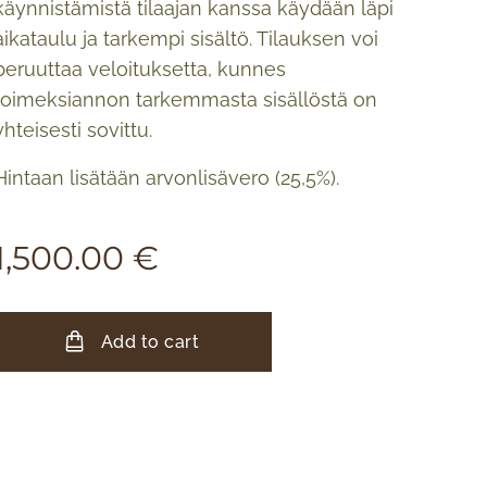
käynnistämistä tilaajan kanssa käydään läpi
aikataulu ja tarkempi sisältö. Tilauksen voi
peruuttaa veloituksetta, kunnes
toimeksiannon tarkemmasta sisällöstä on
yhteisesti sovittu.
Hintaan lisätään arvonlisävero (25,5%).
1,500.00
€
Add to cart