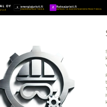
AL OY
energiajuristi.fi
Raksajuristi.fi
ENERGIAPRAKTIIKKA
INFRAN JA RAKENTAMISEN PRAKTIIKKA
ULLE