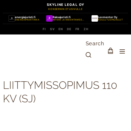
SKYLINE LEGAL OY
KONSERNIN ETUSIVULLE
energiajuristi.fi
Raksajuristi.fi
Lexmentor Oy
ENERGIAPRAKTIIKKA
INFRAN JA RAKENTAMISEN PRAKTIIKKA
KOULUTUSPALVELUT
FI
SV
EN
DE
FR
ZH
Search
LIITTYMISSOPIMUS 110
KV (SJ)