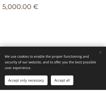
5,000.00
€
We use cookies to enable the proper functioning and
© 2024 Kaikki oikeudet pidätetään
security of our website, and to offer you the best possible
user experience.
Copyright Skyline Legal Oy 2026
Cookies
Add to cart
Accept only necessary
Accept all
Languages
Suomi
Svenska
English
Deutsch
Français
中文 (繁體)