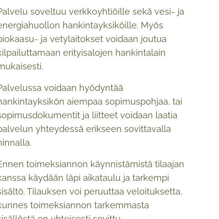
Palvelu soveltuu verkkoyhtiöille sekä vesi- ja
energiahuollon hankintayksiköille. Myös
biokaasu- ja vetylaitokset voidaan joutua
kilpailuttamaan erityisalojen hankintalain
mukaisesti.
Palvelussa voidaan hyödyntää
hankintayksikön aiempaa sopimuspohjaa, tai
sopimusdokumentit ja liitteet voidaan laatia
palvelun yhteydessä erikseen sovittavalla
hinnalla.
Ennen toimeksiannon käynnistämistä tilaajan
kanssa käydään läpi aikataulu ja tarkempi
sisältö. Tilauksen voi peruuttaa veloituksetta,
kunnes toimeksiannon tarkemmasta
sisällöstä on yhteisesti sovittu.