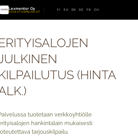
Lexmentor Oy
FI
SV
EN
DE
FR
ZH
KOULUTUSPALVELUT
ERITYISALOJEN
JULKINEN
KILPAILUTUS (HINTA
ALK.)
Palvelussa tuotetaan verkkoyhtiölle
erityisalojen hankintalain mukaisesti
toteutettava tarjouskilpailu.