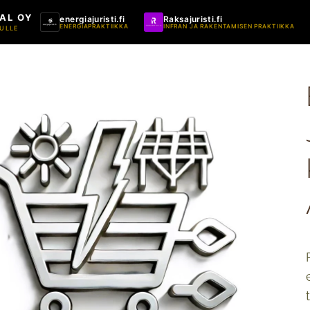
AL OY
energiajuristi.fi
Raksajuristi.fi
ENERGIAPRAKTIIKKA
INFRAN JA RAKENTAMISEN PRAKTIIKKA
ULLE