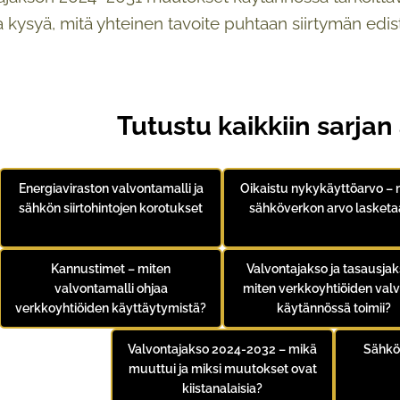
 kysyä, mitä yhteinen tavoite puhtaan siirtymän edistäm
Tutustu kaikkiin sarjan 
Energiaviraston valvontamalli ja
Oikaistu nykykäyttöarvo – 
sähkön siirtohintojen korotukset
sähköverkon arvo lasketa
Kannustimet – miten
Valvontajakso ja tasausjak
valvontamalli ohjaa
miten verkkoyhtiöiden val
verkkoyhtiöiden käyttäytymistä?
käytännössä toimii?
Valvontajakso 2024-2032 – mikä
Sähkö
muuttui ja miksi muutokset ovat
kiistanalaisia?