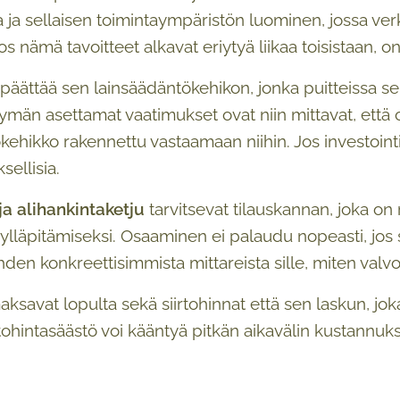
a ja sellaisen toimintaympäristön luominen, jossa verk
os nämä tavoitteet alkavat eriytyä liikaa toisistaan, 
päättää sen lainsäädäntökehikon, jonka puitteissa sek
tymän asettamat vaatimukset ovat niin mittavat, että 
kehikko rakennettu vastaamaan niihin. Jos investoint
sellisia.
 ja alihankintaketju
tarvitsevat tilauskannan, joka on
 ylläpitämiseksi. Osaaminen ei palaudu nopeasti, jos
yhden konkreettisimmista mittareista sille, miten valv
ksavat lopulta sekä siirtohinnat että sen laskun, joka
rtohintasäästö voi kääntyä pitkän aikavälin kustannuks