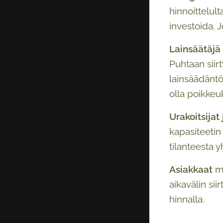
hinnoittelult
investoida. J
Lainsäätäjä
Puhtaan siir
lainsäädäntö
olla poikkeuk
Urakoitsijat
kapasiteetin
tilanteesta 
Asiakkaat
ma
aikavälin sii
hinnalla.