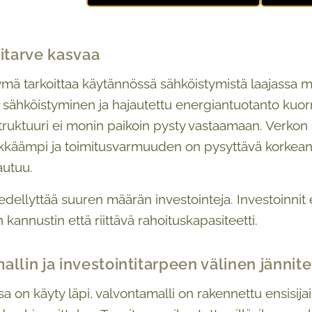
titarve kasvaa
ymä tarkoittaa käytännössä sähköistymistä laajassa
 sähköistyminen ja hajautettu energiantuotanto kuor
truktuuri ei monin paikoin pysty vastaamaan. Verkon 
käämpi ja toimitusvarmuuden on pysyttävä korkeana
autuu.
dellyttää suuren määrän investointeja. Investoinnit ed
 kannustin että riittävä rahoituskapasiteetti.
llin ja investointitarpeen välinen jännite
sa on käyty läpi, valvontamalli on rakennettu ensisij