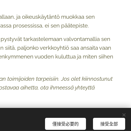
rrallaan, ja oikeuskäytäntö muokkaa sen
vassa prosessissa, ei sen päätepiste.
t pystyvät tarkastelemaan valvontamallia sen
 siitä, paljonko verkkoyhtiö saa ansaita vaan
hdenkymmenen vuoden kuluttua ja miten siihen
an toimijoiden tarpeisiin. Jos olet kiinnostunut
ostavaa aihetta, ota ihmeessä yhteyttä
僅接受必要的
接受全部