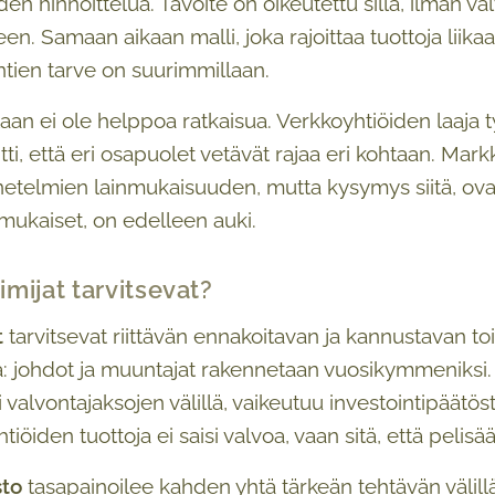
den hinnoittelua. Tavoite on oikeutettu sillä, ilman 
en. Samaan aikaan malli, joka rajoittaa tuottoja liikaa,
ntien tarve on suurimmillaan.
iitaan ei ole helppoa ratkaisua. Verkkoyhtiöiden laa
tti, että eri osapuolet vetävät rajaa eri kohtaan. Mar
etelmien lainmukaisuuden, mutta kysymys siitä, ov
mukaiset, on edelleen auki.
oimijat tarvitsevat?
t
tarvitsevat riittävän ennakoitavan ja kannustavan to
iä: johdot ja muuntajat rakennetaan vuosikymmeniksi
 valvontajaksojen välillä, vaikeutuu investointipäätös
tiöiden tuottoja ei saisi valvoa, vaan sitä, että pelis
sto
tasapainoilee kahden yhtä tärkeän tehtävän välil