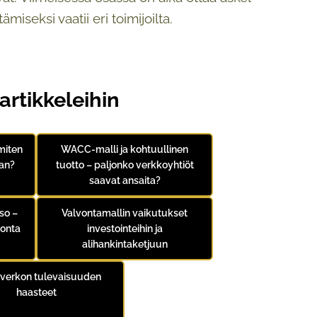
iseksi vaatii eri toimijoilta.
artikkeleihin
miten
WACC-malli ja kohtuullinen
an?
tuotto – paljonko verkkoyhtiöt
saavat ansaita?
so –
Valvontamallin vaikutukset
vonta
investointeihin ja
alihankintaketjuun
verkon tulevaisuuden
haasteet