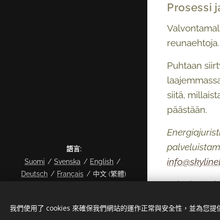
Prosessi 
Valvontamall
reunaehtoja.
Puhtaan siir
laajemmassa 
siitä, milla
päästään.
Energiajurist
palveluistam
語言
info@skylinel
Suomi
Svenska
English
Deutsch
Français
中文 (繁體)
Teksti: Tomi 
© 2024 Kaikki oikeudet pidätetään
Copyright Skyline Legal Oy 2026
我們使用了 cookies 來確保我們網站的運作正常與安全性，並為您