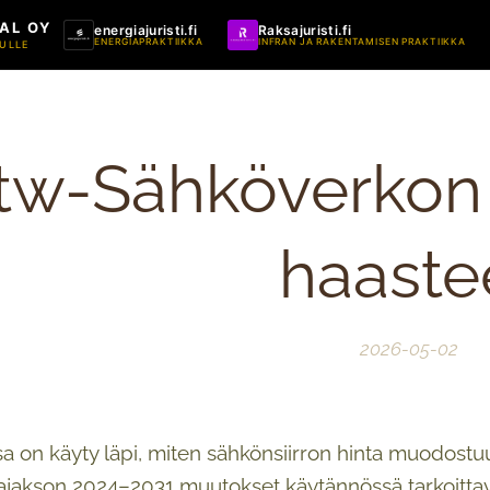
AL OY
energiajuristi.fi
Raksajuristi.fi
ENERGIAPRAKTIIKKA
INFRAN JA RAKENTAMISEN PRAKTIIKKA
ULLE
tw-Sähköverkon
haaste
2026-05-02
sa on käyty läpi, miten sähkönsiirron hinta muodostuu
ajakson 2024–2031 muutokset käytännössä tarkoittava