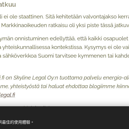
jatkuu
i ei ole staattinen. Sitä kehitetään valvontajakso ke
 Markkinaoikeuden ratkaisu oli yksi piste tässä jatku
tymän onnistuminen edellyttää, että kaikki osapuole
yhteiskunnallisessa kontekstissa. Kysymys ei ole vain
ista sähköverkkoa Suomi tarvitsee kymmenen tai ka
i.fi on Skyline Legal Oy:n tuottama palvelu energia-al
me, yhteistyöstä tai haluat ehdottaa blogiimme kiinn
egal.fi
Rantasaari (
Linkedin
)
提供最佳的使用體驗。