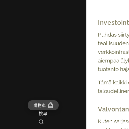
Investoin
Puhdas siirt
teollisuuden
verkkoinfras
aiempaa älyk
tuotanto haj
Tämä kaikki e
taloudellinen
購物車
Valvontama
搜尋
Kuten sarjas