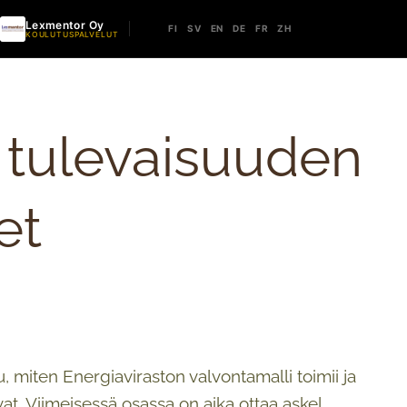
Lexmentor Oy
FI
SV
EN
DE
FR
ZH
KOULUTUSPALVELUT
 tulevaisuuden
et
, miten Energiaviraston valvontamalli toimii ja
t. Viimeisessä osassa on aika ottaa askel