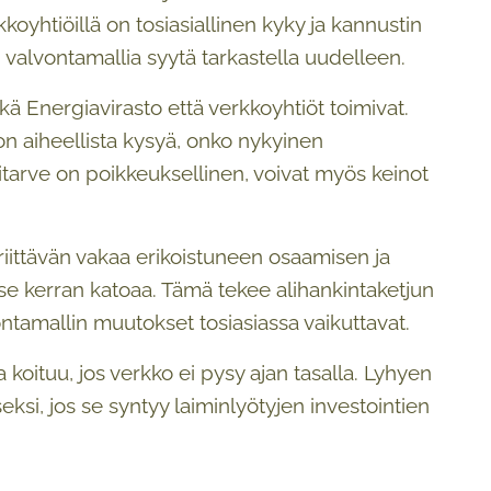
koyhtiöillä on tosiasiallinen kyky ja kannustin
on valvontamallia syytä tarkastella uudelleen.
ä Energiavirasto että verkkoyhtiöt toimivat.
on aiheellista kysyä, onko nykyinen
itarve on poikkeuksellinen, voivat myös keinot
 riittävän vakaa erikoistuneen osaamisen ja
 se kerran katoaa. Tämä tekee alihankintaketjun
ontamallin muutokset tosiasiassa vaikuttavat.
 koituu, jos verkko ei pysy ajan tasalla. Lyhyen
eksi, jos se syntyy laiminlyötyjen investointien