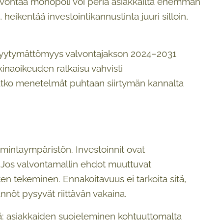
valvontaa monopoli voi periä asiakkailta enemmän
 heikentää investointikannustinta juuri silloin,
ja tyytymättömyys valvontajakson 2024–2031
kkinaoikeuden ratkaisu vahvisti
atko menetelmät puhtaan siirtymän kannalta
imintaympäristön. Investoinnit ovat
. Jos valvontamallin ehdot muuttuvat
ten tekeminen. Ennakoitavuus ei tarkoita sitä,
äännöt pysyvät riittävän vakaina.
lä: asiakkaiden suojeleminen kohtuuttomalta