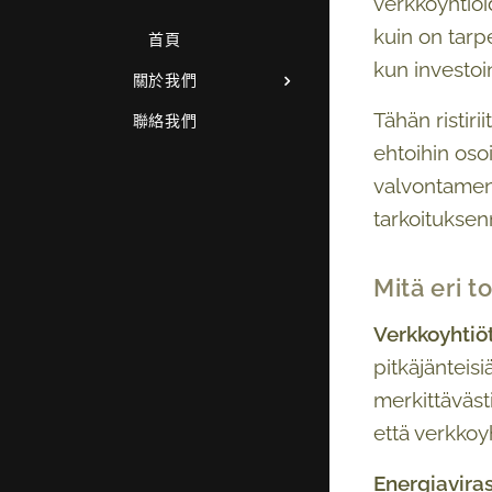
verkkoyhtiöi
kuin on tarpe
首頁
kun investoi
關於我們
Tähän ristir
聯絡我們
ehtoihin osoi
valvontamen
tarkoituksen
Mitä eri t
Verkkoyhtiö
pitkäjänteis
merkittävästi
että verkkoyh
Energiavira