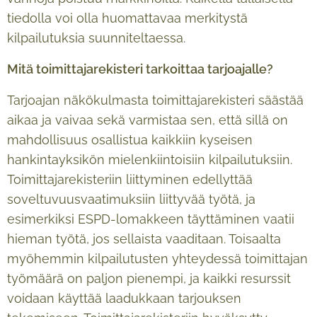
tiedolla voi olla huomattavaa merkitystä
kilpailutuksia suunniteltaessa.
Mitä toimittajarekisteri tarkoittaa tarjoajalle?
Tarjoajan näkökulmasta toimittajarekisteri säästää
aikaa ja vaivaa sekä varmistaa sen, että sillä on
mahdollisuus osallistua kaikkiin kyseisen
hankintayksikön mielenkiintoisiin kilpailutuksiin.
Toimittajarekisteriin liittyminen edellyttää
soveltuvuusvaatimuksiin liittyvää työtä, ja
esimerkiksi ESPD-lomakkeen täyttäminen vaatii
hieman työtä, jos sellaista vaaditaan. Toisaalta
myöhemmin kilpailutusten yhteydessä toimittajan
työmäärä on paljon pienempi, ja kaikki resurssit
voidaan käyttää laadukkaan tarjouksen