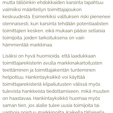
mutta tällöinkin ehdokkaiden karsinta tapahtuu
valmiiksi määritellyn toimittajajoukon
keskuudesta. Esimerkiksi valituksen riski pienenee
olennaisesti, kun karsinta tehdään potentiaalisten
toimittajien kesken, eikä mukaan pääse sellaisia
toimijoita, joiden tarkoituksena on vain
hämmentää markkinaa.
Lisäksi on hyvä huomioida, että laadukkaan
toimittajarekisterin avulla markkinakartoitusten
teettäminen ja toimittajakentän tunteminen
helpottuu. Hankintayksikkö voi käyttää
toimittajarekisteriä kilpailutusten välissä myös
tulevista hankkeista tiedottamiseen, mikä muuten
on haastavaa. Hankintayksikkö huomaa myös
saman tien, jos alalle tulee uusia toimijoita tai
vanhoja poistuu markkinoilta. Kaikella tällaisella