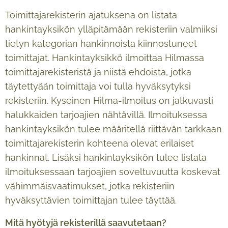
Toimittajarekisterin ajatuksena on listata
hankintayksikön ylläpitämään rekisteriin valmiiksi
tietyn kategorian hankinnoista kiinnostuneet
toimittajat. Hankintayksikkö ilmoittaa Hilmassa
toimittajarekisteristä ja niistä ehdoista, jotka
täytettyään toimittaja voi tulla hyväksytyksi
rekisteriin. Kyseinen Hilma-ilmoitus on jatkuvasti
halukkaiden tarjoajien nähtävillä. Ilmoituksessa
hankintayksikön tulee määritellä riittävän tarkkaan
toimittajarekisterin kohteena olevat erilaiset
hankinnat. Lisäksi hankintayksikön tulee listata
ilmoituksessaan tarjoajien soveltuvuutta koskevat
vähimmäisvaatimukset, jotka rekisteriin
hyväksyttävien toimittajan tulee täyttää.
Mitä hyötyjä rekisterillä saavutetaan?