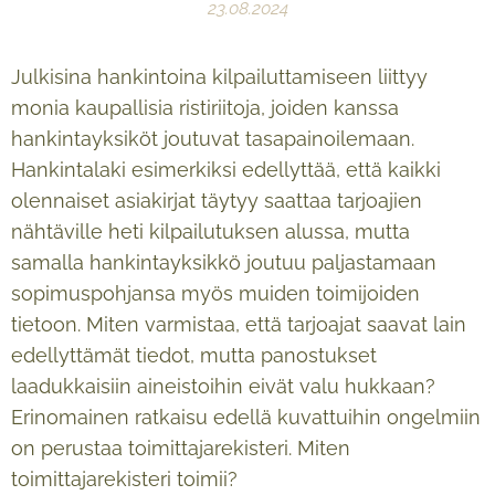
23.08.2024
Julkisina hankintoina kilpailuttamiseen liittyy
monia kaupallisia ristiriitoja, joiden kanssa
hankintayksiköt joutuvat tasapainoilemaan.
Hankintalaki esimerkiksi edellyttää, että kaikki
olennaiset asiakirjat täytyy saattaa tarjoajien
nähtäville heti kilpailutuksen alussa, mutta
samalla hankintayksikkö joutuu paljastamaan
sopimuspohjansa myös muiden toimijoiden
tietoon. Miten varmistaa, että tarjoajat saavat lain
edellyttämät tiedot, mutta panostukset
laadukkaisiin aineistoihin eivät valu hukkaan?
Erinomainen ratkaisu edellä kuvattuihin ongelmiin
on perustaa toimittajarekisteri. Miten
toimittajarekisteri toimii?