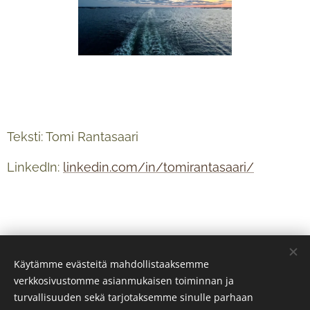
Teksti: Tomi Rantasaari
LinkedIn:
linkedin.com/in/tomirantasaari/
Käytämme evästeitä mahdollistaaksemme
verkkosivustomme asianmukaisen toiminnan ja
turvallisuuden sekä tarjotaksemme sinulle parhaan