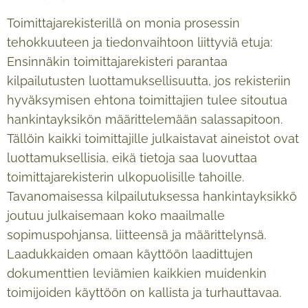
Toimittajarekisterillä on monia prosessin
tehokkuuteen ja tiedonvaihtoon liittyviä etuja:
Ensinnäkin toimittajarekisteri parantaa
kilpailutusten luottamuksellisuutta, jos rekisteriin
hyväksymisen ehtona toimittajien tulee sitoutua
hankintayksikön määrittelemään salassapitoon.
Tällöin kaikki toimittajille julkaistavat aineistot ovat
luottamuksellisia, eikä tietoja saa luovuttaa
toimittajarekisterin ulkopuolisille tahoille.
Tavanomaisessa kilpailutuksessa hankintayksikkö
joutuu julkaisemaan koko maailmalle
sopimuspohjansa, liitteensä ja määrittelynsä.
Laadukkaiden omaan käyttöön laadittujen
dokumenttien leviämien kaikkien muidenkin
toimijoiden käyttöön on kallista ja turhauttavaa.