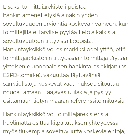
Lisäksi toimittajarekisteri poistaa
hankintamenettelystä ainakin yhden
soveltuvuuden arviointia koskevan vaiheen, kun
toimittajilta ei tarvitse pyytää tietoja kaikista
soveltuvuuteen liittyvistä tiedoista.
Hankintayksikkö voi esimerkiksi edellyttää, että
toimittajarekisteriin liittyessään toimittaja täyttää
yhteisen eurooppalaisen hankinta-asiakirjan (ns.
ESPD-lomake), vakuuttaa täyttävänsä
sanktiolistoja koskevat vaatimukset, sitoutuu
noudattamaan tilaajavastuulakia ja pystyy
esittämään tietyn määrän referenssitoimituksia.
Hankintayksikkö voi toimittajarekisteristä
huolimatta esittää kilpailutuksen yhteydessä
myös tiukempia soveltuvuutta koskevia ehtoja,