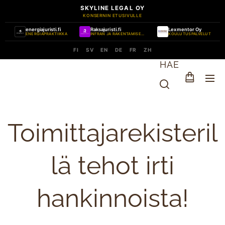
SKYLINE LEGAL OY
KONSERNIN ETUSIVULLE
energiajuristi.fi
Raksajuristi.fi
Lexmentor Oy
ENERGIAPRAKTIIKKA
INFRAN JA RAKENTAMISEN PRAKTIIKKA
KOULUTUSPALVELUT
FI
SV
EN
DE
FR
ZH
HAE
Toimittajarekisteril
lä tehot irti
hankinnoista!