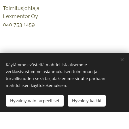
Toimitusjohtaja
Lexmentor Oy
040 753 1459
Käytämme evästeitä mahdollistaaksemme
verkkosivustomme asianmukaisen toiminnan ja
turvallisuuden sekä tarjotaksemme sinulle parhaan
mahdollisen käyttökokemuksen.
Hyväksy vain tarpeelliset
Hyväksy kaikki
© 2024 Kaikki oikeudet pidätetään
Copyright Skyline Legal Oy 2026
Evästeet
Kielet