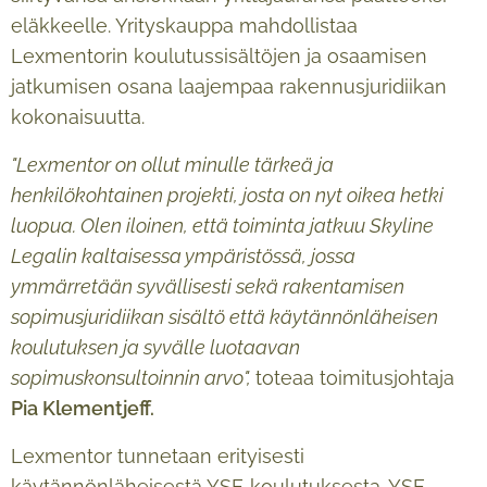
eläkkeelle. Yrityskauppa mahdollistaa
Lexmentorin koulutussisältöjen ja osaamisen
jatkumisen osana laajempaa rakennusjuridiikan
kokonaisuutta.
"Lexmentor on ollut minulle tärkeä ja
henkilökohtainen projekti, josta on nyt oikea hetki
luopua. Olen iloinen, että toiminta jatkuu Skyline
Legalin kaltaisessa ympäristössä, jossa
ymmärretään syvällisesti sekä rakentamisen
sopimusjuridiikan sisältö että käytännönläheisen
koulutuksen ja syvälle luotaavan
sopimuskonsultoinnin arvo",
toteaa toimitusjohtaja
Pia Klementjeff.
Lexmentor tunnetaan erityisesti
käytännönläheisestä YSE‑koulutuksesta. YSE-