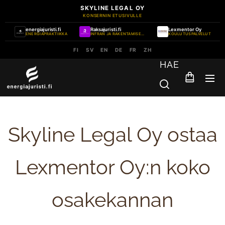
SKYLINE LEGAL OY
KONSERNIN ETUSIVULLE
energiajuristi.fi
Raksajuristi.fi
Lexmentor Oy
ENERGIAPRAKTIIKKA
INFRAN JA RAKENTAMISEN PRAKTIIKKA
KOULUTUSPALVELUT
FI
SV
EN
DE
FR
ZH
HAE
Skyline Legal Oy ostaa
Lexmentor Oy:n koko
osakekannan