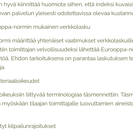
n hyvä kiinnittää huomiota siihen, että indeksi kuv
van palvelun yleisesti odotettavissa olevaa kustannu
oppa-normin mukainen verkkolasku
mi määrittää yhtenäiset vaatimukset verkkolaskuille
ättiin toimittajan velvollisuudeksi lähettää Eurooppa
yntöä. Ehdon tarkoituksena on parantaa laskutuksen 
ja.
eriaalioikeudet
oikeuksiin liittyvää terminologiaa täsmennettiin. 
ä myöskään tilaajan toimittajalle luovuttamien aineist
tyt kilpailunrajoitukset