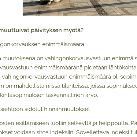
 muuttuivat päivityksen myötä?
ngonkorvauksen enimmäismäärä
 muutoksena on vahingonkorvausvastuun enimmäism
vausvastuun enimmäismääränä pidetään lähtökohtaise
 vahingonkorvausvastuun enimmäismäärä oli sopimuk
 on mahdollista niissä tilanteissa, joissa sopimukseen
nkintasopimuksen laskennallinen arvo.
siehtoon sidotut hinnanmuutokset
ten esittämiseen luotiin selkeyttä ja helppoutta. Pä
set voidaan sitoa indeksiin. Sovellettava indeksi tu