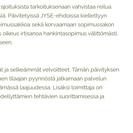
nrajoituksista tarkoituksenaan vahvistaa reilua
iä. Päivitetyissä JYSE-ehdoissa kiellettyyn
 sopimussakkoa sekä korvaamaan sopimussakon
s oikeus irtisanoa hankintasopimus välittömästi,
kseen.
 ja selkeämmät velvoitteet. Tämän päivityksen
inen tilaajan pyynnöstä jatkamaan palvelun
mässä laajuudessa. Lisäksi toimittaja on
dellyttämien tehtävien suorittamisessa ja