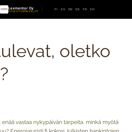
Lexmentor Oy
FI
SV
EN
DE
FR
ZH
KOULUTUSPALVELUT
ulevat, oletko
?
 enää vastaa nykypäivän tarpeita, minkä myötä
uu? Energiajuristi.fi kokosi Julkisten hankintojen