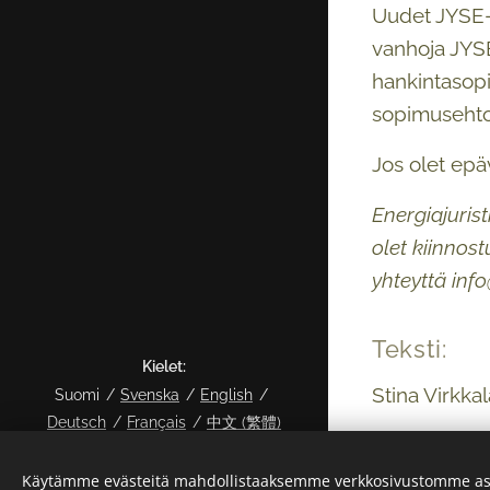
Uudet JYSE-e
vanhoja JYSE
hankintasopi
sopimusehto
Jos olet epäv
Energiajuris
olet kiinnos
yhteyttä info
Teksti:
Kielet
Stina Virkkal
Suomi
Svenska
English
Deutsch
Français
中文 (繁體)
Outi Lehtone
© 2024 Kaikki oikeudet pidätetään
Käytämme evästeitä mahdollistaaksemme verkkosivustomme as