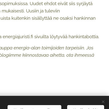
opimuksissa. Uudet ehdot eivät siis syrjäytä
ukaisesti. Uusiin ja tuleviin
ista kuitenkin sisällyttää ne osaksi hankinnan
energiajuristi.fi sivuilta löytyvää hankintabottia.
kauppa energia-alan toimijoiden tarpeisiin. Jos
a blogiimme kiinnostavaa aihetta, ota ihmeessä