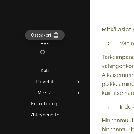
Mitkä asiat
Ostoskori
Vahi
HAE
Tärkeimpänä
vahingonkor
Koti
Aikaisemmin
Palvelut
poikkeaminen
kuin itse ha
Meistä
Energiablogi
Indek
Yhteydenotto
Hinnanmuutos
hinnanmuutok