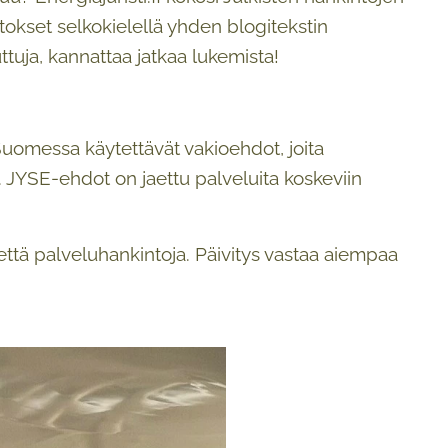
okset selkokielellä yhden blogitekstin
ttuja, kannattaa jatkaa lukemista!
Suomessa käytettävät vakioehdot, joita
n. JYSE-ehdot on jaettu palveluita koskeviin
että palveluhankintoja. Päivitys vastaa aiempaa