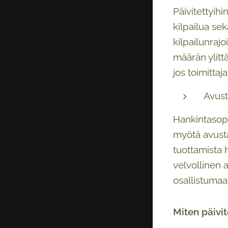
Päivitettyihi
kilpailua se
kilpailunra
määrän ylittä
jos toimittaj
Avust
Hankintasop
myötä avusta
tuottamista 
velvollinen 
osallistumaa
Miten päivi