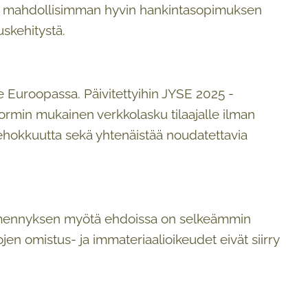
aisi mahdollisimman hyvin hankintasopimuksen
skehitystä.
 Euroopassa. Päivitettyihin JYSE 2025 -
-normin mukainen verkkolasku tilaajalle ilman
tehokkuutta sekä yhtenäistää noudatettavia
Täsmennyksen myötä ehdoissa on selkeämmin
ojen omistus- ja immateriaalioikeudet eivät siirry