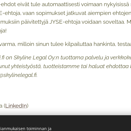
hdot eivät tule automaattisesti voimaan nykyisissä s
-ehtoja, vaan sopimukset jatkuvat aiempien ehtojen m
muksiin päivitettyjä JYSE-ehtoja voidaan soveltaa. Mu
ja!
arma, milloin sinun tulee kilpailuttaa hankinta, testaa 
ti.fi on Skyline Legal Oy:n tuottama palvelu ja verkko
tunut yhteistyöstä, tuotteistamme tai haluat ehdotta
@skylinelegal.fi.
a (
LinkedIn
)
n (
LinkedIn
)
ianmukaisen toiminnan ja