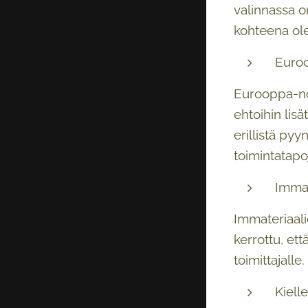
valinnassa o
kohteena ole
Euro
Eurooppa-nor
ehtoihin lis
erillistä py
toimintatapo
Immat
Immateriaali
kerrottu, ett
toimittajalle.
Kielle