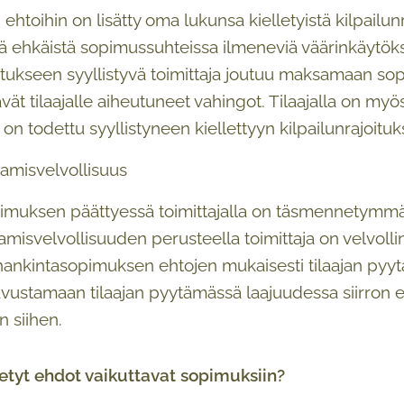
n ehtoihin on lisätty oma lukunsa kielletyistä kilpailu
kä ehkäistä sopimussuhteissa ilmeneviä väärinkäytöks
joitukseen syyllistyvä toimittaja joutuu maksamaan
vät tilaajalle aiheutuneet vahingot. Tilaajalla on myö
a on todettu syyllistyneen kiellettyyn kilpailunrajoitu
amisvelvollisuus
imuksen päättyessä toimittajalla on täsmennetymmät
misvelvollisuuden perusteella toimittaja on velvoll
hankintasopimuksen ehtojen mukaisesti tilaajan pyytä
avustamaan tilaajan pyytämässä laajuudessa siirron e
n siihen.
tetyt ehdot vaikuttavat sopimuksiin?