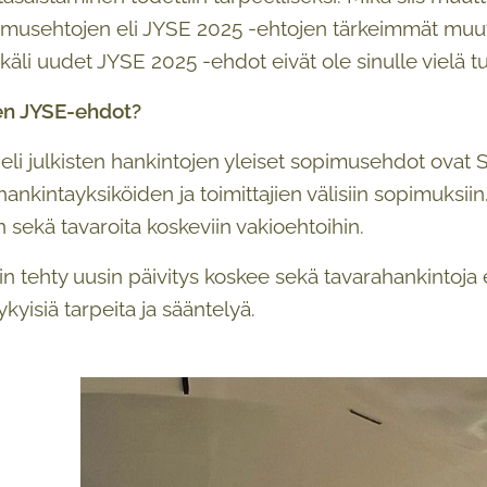
imusehtojen eli JYSE 2025 -ehtojen tärkeimmät muut
äli uudet JYSE 2025 -ehdot eivät ole sinulle vielä tu
en JYSE-ehdot?
li julkisten hankintojen yleiset sopimusehdot ovat 
hankintayksiköiden ja toimittajien välisiin sopimuksii
n sekä tavaroita koskeviin vakioehtoihin.
n tehty uusin päivitys koskee sekä tavarahankintoja 
yisiä tarpeita ja sääntelyä.