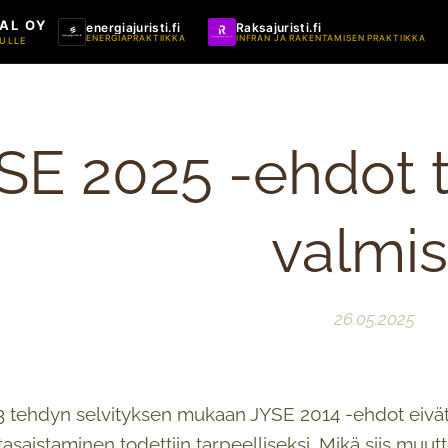
AL OY
energiajuristi.fi
Raksajuristi.fi
ENERGIAPRAKTIIKKA
INFRAN JA RAKENTAMISEN PRAKTIIKKA
ULLE
SE 2025 -ehdot t
valmis
26.05.2025
 tehdyn selvityksen mukaan JYSE 2014 -ehdot eivät
asaistaminen todettiin tarpeelliseksi. Mikä siis muutt