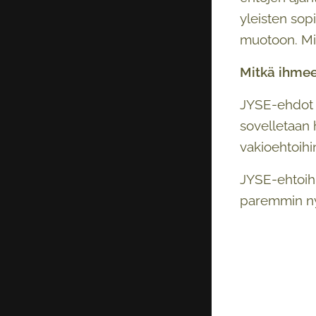
yleisten sop
muotoon. Mik
Mitkä ihme
JYSE-ehdot e
sovelletaan 
vakioehtoihi
JYSE-ehtoihi
paremmin nyk