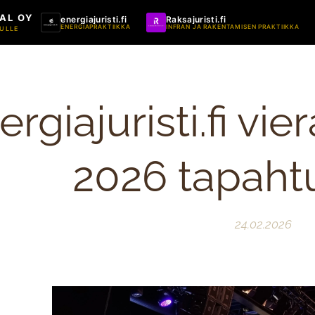
AL OY
energiajuristi.fi
Raksajuristi.fi
ENERGIAPRAKTIIKKA
INFRAN JA RAKENTAMISEN PRAKTIIKKA
ULLE
ergiajuristi.fi vi
2026 tapah
24.02.2026