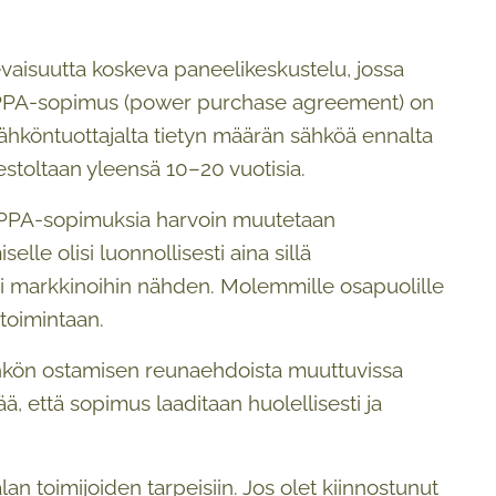
evaisuutta koskeva paneelikeskustelu, jossa
. PPA-sopimus (power purchase agreement) on
sähköntuottajalta tietyn määrän sähköä ennalta
kestoltaan yleensä 10–20 vuotisia.
a PPA-sopimuksia harvoin muutetaan
e olisi luonnollisesti aina sillä
i markkinoihin nähden. Molemmille osapuolille
toimintaan.
ähkön ostamisen reunaehdoista muuttuvissa
, että sopimus laaditaan huolellisesti ja
an toimijoiden tarpeisiin. Jos olet kiinnostunut