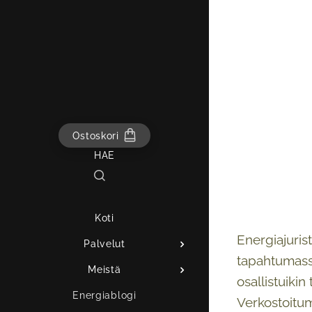
Ostoskori
HAE
Koti
Energiajuris
Palvelut
tapahtumassa
Meistä
osallistuikin
Energiablogi
Verkostoitum