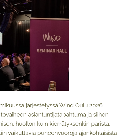
helmikuussa järjestetyssä Wind Oulu 2026
ovaiheen asiantuntijatapahtuma ja siihen
amisen, huollon kuin kierrätyksenkin parista.
tiin vaikuttavia puheenvuoroja ajankohtaisista