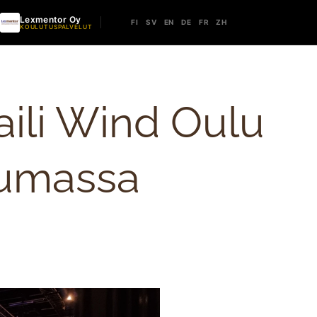
Lexmentor Oy
FI
SV
EN
DE
FR
ZH
KOULUTUSPALVELUT
eraili Wind Oulu
tumassa