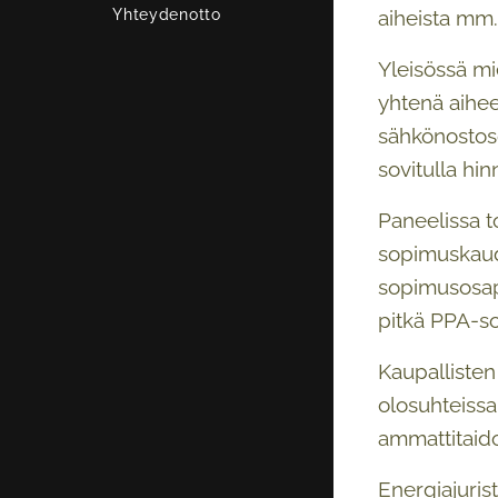
aiheista mm.
Yhteydenotto
Yleisössä mi
yhtenä aihe
sähkönostoso
sovitulla hi
Paneelissa 
sopimuskaude
sopimusosap
pitkä PPA-so
Kaupalliste
olosuhteissa
ammattitaido
Energiajurist