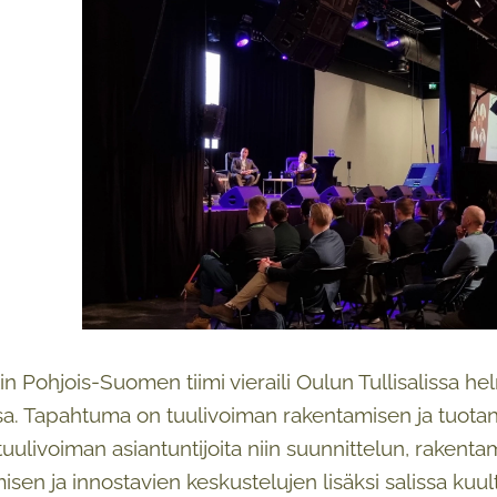
tin Pohjois-Suomen tiimi vieraili Oulun Tullisalissa 
. Tapahtuma on tuulivoiman rakentamisen ja tuotant
 tuulivoiman asiantuntijoita niin suunnittelun, rakent
isen ja innostavien keskustelujen lisäksi salissa kuul