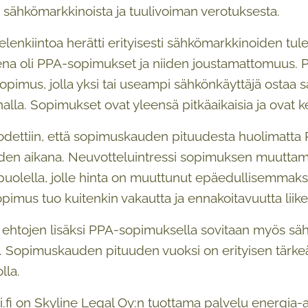
 sähkömarkkinoista ja tuulivoiman verotuksesta.
elenkiintoa herätti erityisesti sähkömarkkinoiden tul
ena oli PPA-sopimukset ja niiden joustamattomuus
pimus, jolla yksi tai useampi sähkönkäyttäjä ostaa 
nnalla. Sopimukset ovat yleensä pitkäaikaisia ja ovat 
todettiin, että sopimuskauden pituudesta huolimatt
n aikana. Neuvotteluintressi sopimuksen muuttamisell
uolella, jolle hinta on muuttunut epäedullisemmaks
pimus tuo kuitenkin vakautta ja ennakoitavuutta liike
n ehtojen lisäksi PPA-sopimuksella sovitaan myös s
. Sopimuskauden pituuden vuoksi on erityisen tärkeää
lla.
i.fi on Skyline Legal Oy:n tuottama palvelu energia-al