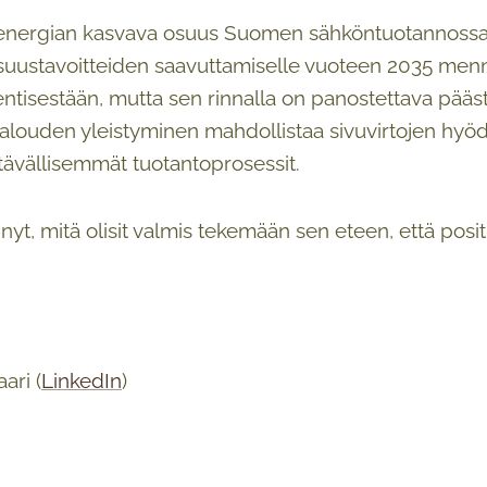
energian kasvava osuus Suomen sähköntuotannossa a
lisuustavoitteiden saavuttamiselle vuoteen 2035 me
entisestään, mutta sen rinnalla on panostettava pääs
alouden yleistyminen mahdollistaa sivuvirtojen hyö
ävällisemmät tuotantoprosessit.
nyt, mitä olisit valmis tekemään sen eteen, että posit
ari (
LinkedIn
)