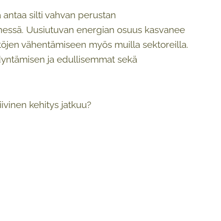
ntaa silti vahvan perustan
nnessä. Uusiutuvan energian osuus kasvanee
töjen vähentämiseen myös muilla sektoreilla.
dyntämisen ja edullisemmat sekä
iivinen kehitys jatkuu?