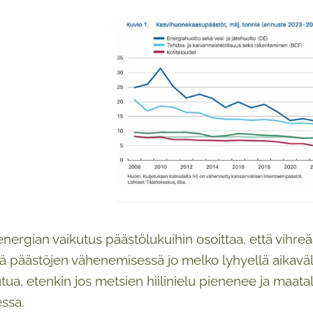
nergian vaikutus päästölukuihin osoittaa, että vihreä
ä päästöjen vähenemisessä jo melko lyhyellä aikaväl
tautua, etenkin jos metsien hiilinielu pienenee ja maa
ssa.