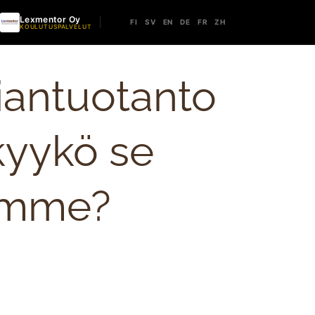
Lexmentor Oy
FI
SV
EN
DE
FR
ZH
KOULUTUSPALVELUT
iantuotanto
kyykö se
ämme?