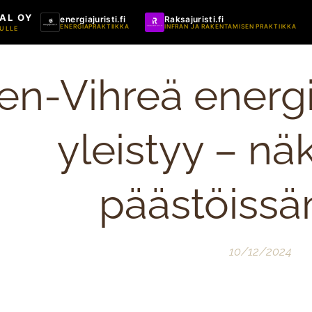
AL OY
energiajuristi.fi
Raksajuristi.fi
ENERGIAPRAKTIIKKA
INFRAN JA RAKENTAMISEN PRAKTIIKKA
ULLE
en-Vihreä energ
yleistyy – nä
päästöiss
10/12/2024