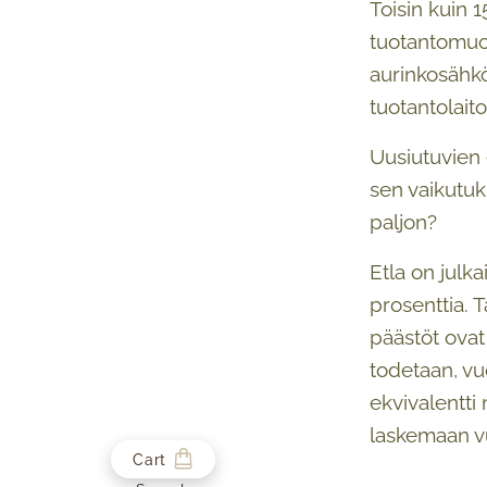
Toisin kuin 
tuotantomuo
aurinkosähkö
tuotantolaito
Uusiutuvien
sen vaikutu
paljon?
Etla on julk
prosenttia. 
päästöt ovat
todetaan, vu
ekvivalentti
laskemaan vu
Cart