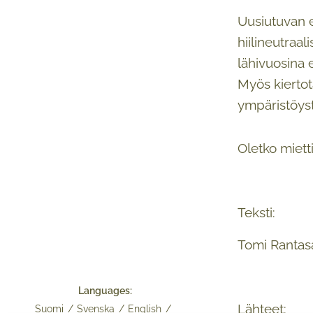
Uusiutuvan 
hiilineutraa
lähivuosina 
Myös kiertot
ympäristöyst
Oletko mietti
Teksti:
Tomi Rantasa
Languages
Lähteet:
Suomi
Svenska
English