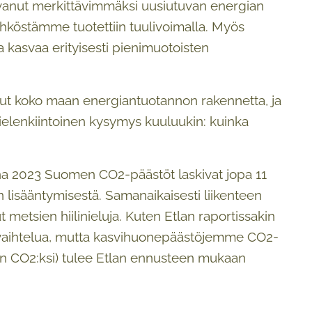
kasvanut merkittävimmäksi uusiutuvan energian
köstämme tuotettiin tuulivoimalla. Myös
 kasvaa erityisesti pienimuotoisten
ut koko maan energiantuotannon rakennetta, ja
elenkiintoinen kysymys kuuluukin: kuinka
na 2023 Suomen CO2-päästöt laskivat jopa 11
 lisääntymisestä. Samanaikaisesti liikenteen
metsien hiilinieluja. Kuten Etlan raportissakin
a vaihtelua, mutta kasvihuonepäästöjemme CO2-
iin CO2:ksi) tulee Etlan ennusteen mukaan