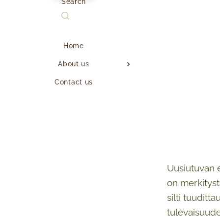
Search
Home
About us
Contact us
Uusiutuvan e
on merkityst
silti tuudit
tulevaisuude