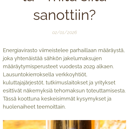
sanottiin?
02/01/2026
Energiavirasto viimeistelee parhaillaan määräystä,
joka yhtenäistää sähkön jakelumaksujen
määräytymisperusteet vuodesta 2029 alkaen.
Lausuntokierroksella verkkoyhtiöt,
kuluttajajärjestöt, tutkimuslaitokset ja yritykset
esittivät näkemyksiä tehomaksun toteuttamisesta.
Tässä koottuna keskeisimmät kysymykset ja
huolenaiheet teemoittain.