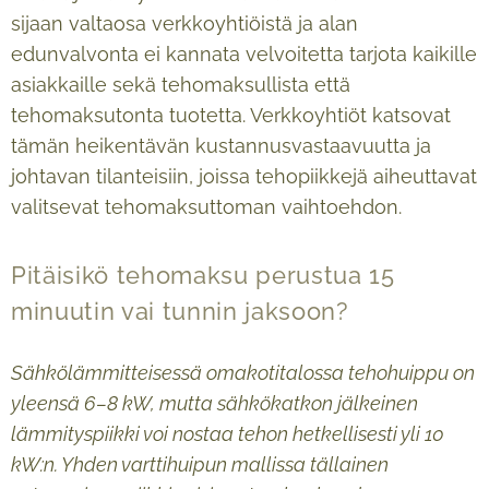
sijaan valtaosa verkkoyhtiöistä ja alan
edunvalvonta ei kannata velvoitetta tarjota kaikille
asiakkaille sekä tehomaksullista että
tehomaksutonta tuotetta. Verkkoyhtiöt katsovat
tämän heikentävän kustannusvastaavuutta ja
johtavan tilanteisiin, joissa tehopiikkejä aiheuttavat
valitsevat tehomaksuttoman vaihtoehdon.
Pitäisikö tehomaksu perustua 15
minuutin vai tunnin jaksoon?
Sähkölämmitteisessä omakotitalossa tehohuippu on
yleensä 6–8 kW, mutta sähkökatkon jälkeinen
lämmityspiikki voi nostaa tehon hetkellisesti yli 10
kW:n. Yhden varttihuipun mallissa tällainen