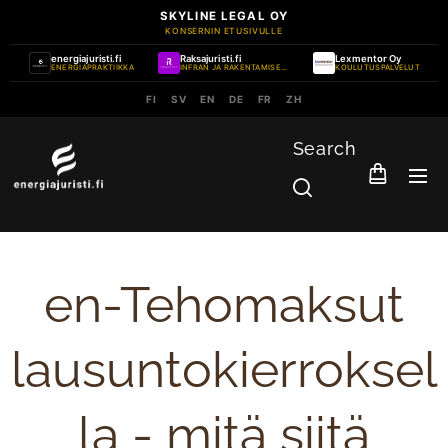
SKYLINE LEGAL OY
KONSERNIN ETUSIVULLE
energiajuristi.fi
Raksajuristi.fi
Lexmentor Oy
ENERGIAPRAKTIIKKA
INFRAN JA RAKENTAMISEN PRAKTIIKKA
KOULUTUSPALVELUT
FI
SV
EN
DE
FR
ZH
Search
en-Tehomaksut
lausuntokierroksel
la - mitä siitä