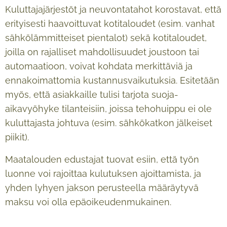
Kuluttajajärjestöt ja neuvontatahot korostavat, että
erityisesti haavoittuvat kotitaloudet (esim. vanhat
sähkölämmitteiset pientalot) sekä kotitaloudet,
joilla on rajalliset mahdollisuudet joustoon tai
automaatioon, voivat kohdata merkittäviä ja
ennakoimattomia kustannusvaikutuksia. Esitetään
myös, että asiakkaille tulisi tarjota suoja-
aikavyöhyke tilanteisiin, joissa tehohuippu ei ole
kuluttajasta johtuva (esim. sähkökatkon jälkeiset
piikit).
Maatalouden edustajat tuovat esiin, että työn
luonne voi rajoittaa kulutuksen ajoittamista, ja
yhden lyhyen jakson perusteella määräytyvä
maksu voi olla epäoikeudenmukainen.