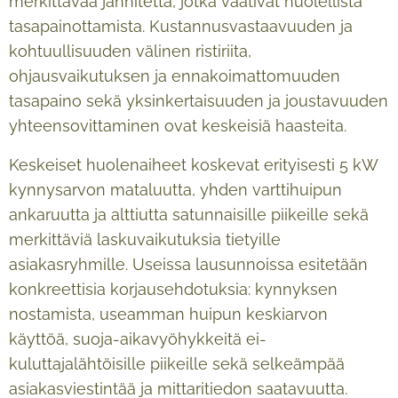
merkittävää jännitettä, jotka vaativat huolellista
tasapainottamista. Kustannusvastaavuuden ja
kohtuullisuuden välinen ristiriita,
ohjausvaikutuksen ja ennakoimattomuuden
tasapaino sekä yksinkertaisuuden ja joustavuuden
yhteensovittaminen ovat keskeisiä haasteita.
Keskeiset huolenaiheet koskevat erityisesti 5 kW
kynnysarvon mataluutta, yhden varttihuipun
ankaruutta ja alttiutta satunnaisille piikeille sekä
merkittäviä laskuvaikutuksia tietyille
asiakasryhmille. Useissa lausunnoissa esitetään
konkreettisia korjausehdotuksia: kynnyksen
nostamista, useamman huipun keskiarvon
käyttöä, suoja-aikavyöhykkeitä ei-
kuluttajalähtöisille piikeille sekä selkeämpää
asiakasviestintää ja mittaritiedon saatavuutta.