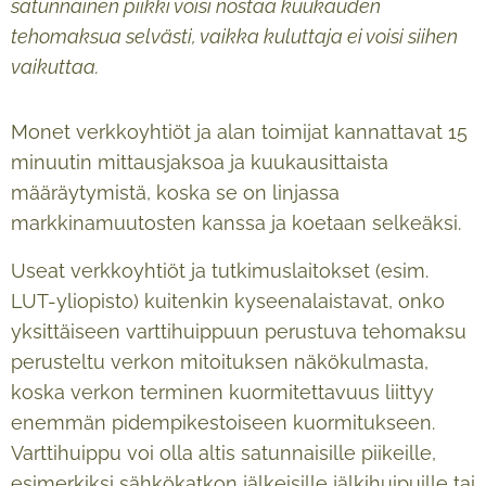
satunnainen piikki voisi nostaa kuukauden
tehomaksua selvästi, vaikka kuluttaja ei voisi siihen
vaikuttaa.
Monet verkkoyhtiöt ja alan toimijat kannattavat 15
minuutin mittausjaksoa ja kuukausittaista
määräytymistä, koska se on linjassa
markkinamuutosten kanssa ja koetaan selkeäksi.
Useat verkkoyhtiöt ja tutkimuslaitokset (esim.
LUT-yliopisto) kuitenkin kyseenalaistavat, onko
yksittäiseen varttihuippuun perustuva tehomaksu
perusteltu verkon mitoituksen näkökulmasta,
koska verkon terminen kuormitettavuus liittyy
enemmän pidempikestoiseen kuormitukseen.
Varttihuippu voi olla altis satunnaisille piikeille,
esimerkiksi sähkökatkon jälkeisille jälkihuipuille tai