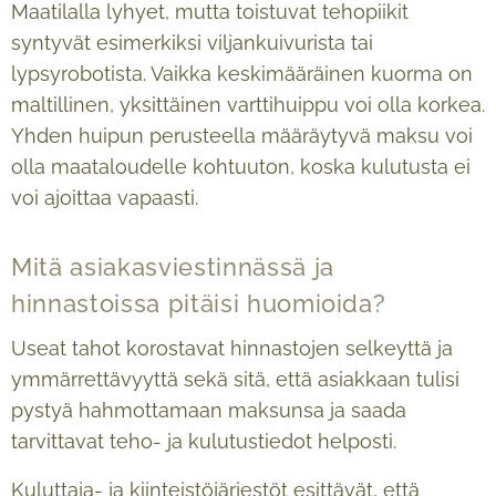
Maatilalla lyhyet, mutta toistuvat tehopiikit
syntyvät esimerkiksi viljankuivurista tai
lypsyrobotista. Vaikka keskimääräinen kuorma on
maltillinen, yksittäinen varttihuippu voi olla korkea.
Yhden huipun perusteella määräytyvä maksu voi
olla maataloudelle kohtuuton, koska kulutusta ei
voi ajoittaa vapaasti.
Mitä asiakasviestinnässä ja
hinnastoissa pitäisi huomioida?
Useat tahot korostavat hinnastojen selkeyttä ja
ymmärrettävyyttä sekä sitä, että asiakkaan tulisi
pystyä hahmottamaan maksunsa ja saada
tarvittavat teho- ja kulutustiedot helposti.
Kuluttaja- ja kiinteistöjärjestöt esittävät, että