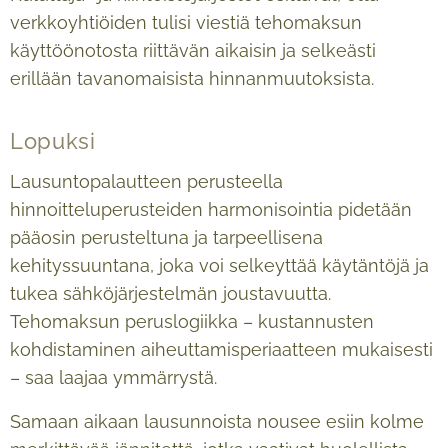
verkkoyhtiöiden tulisi viestiä tehomaksun
käyttöönotosta riittävän aikaisin ja selkeästi
erillään tavanomaisista hinnanmuutoksista.
Lopuksi
Lausuntopalautteen perusteella
hinnoitteluperusteiden harmonisointia pidetään
pääosin perusteltuna ja tarpeellisena
kehityssuuntana, joka voi selkeyttää käytäntöjä ja
tukea sähköjärjestelmän joustavuutta.
Tehomaksun peruslogiikka – kustannusten
kohdistaminen aiheuttamisperiaatteen mukaisesti
– saa laajaa ymmärrystä.
Samaan aikaan lausunnoista nousee esiin kolme