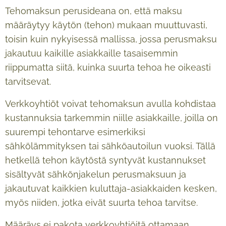
Tehomaksun perusideana on, että maksu
määräytyy käytön (tehon) mukaan muuttuvasti,
toisin kuin nykyisessä mallissa, jossa perusmaksu
jakautuu kaikille asiakkaille tasaisemmin
riippumatta siitä, kuinka suurta tehoa he oikeasti
tarvitsevat.
Verkkoyhtiöt voivat tehomaksun avulla kohdistaa
kustannuksia tarkemmin niille asiakkaille, joilla on
suurempi tehontarve esimerkiksi
sähkölämmityksen tai sähköautoilun vuoksi. Tällä
hetkellä tehon käytöstä syntyvät kustannukset
sisältyvät sähkönjakelun perusmaksuun ja
jakautuvat kaikkien kuluttaja-asiakkaiden kesken,
myös niiden, jotka eivät suurta tehoa tarvitse.
Määräys ei pakota verkkoyhtiöitä ottamaan