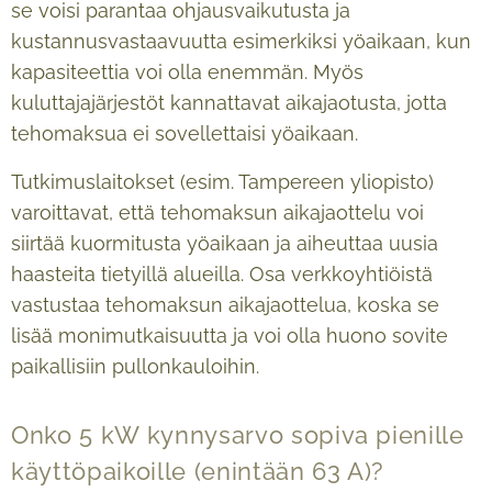
se voisi parantaa ohjausvaikutusta ja
kustannusvastaavuutta esimerkiksi yöaikaan, kun
kapasiteettia voi olla enemmän. Myös
kuluttajajärjestöt kannattavat aikajaotusta, jotta
tehomaksua ei sovellettaisi yöaikaan.
Tutkimuslaitokset (esim. Tampereen yliopisto)
varoittavat, että tehomaksun aikajaottelu voi
siirtää kuormitusta yöaikaan ja aiheuttaa uusia
haasteita tietyillä alueilla. Osa verkkoyhtiöistä
vastustaa tehomaksun aikajaottelua, koska se
lisää monimutkaisuutta ja voi olla huono sovite
paikallisiin pullonkauloihin.
Onko 5 kW kynnysarvo sopiva pienille
käyttöpaikoille (enintään 63 A)?