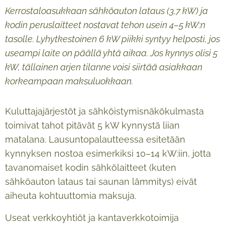
Kerrostaloasukkaan sähköauton lataus (3,7 kW) ja
kodin peruslaitteet nostavat tehon usein 4–5 kW:n
tasolle. Lyhytkestoinen 6 kW piikki syntyy helposti, jos
useampi laite on päällä yhtä aikaa. Jos kynnys olisi 5
kW, tällainen arjen tilanne voisi siirtää asiakkaan
korkeampaan maksuluokkaan.
Kuluttajajärjestöt ja sähköistymisnäkökulmasta
toimivat tahot pitävät 5 kW kynnystä liian
matalana. Lausuntopalautteessa esitetään
kynnyksen nostoa esimerkiksi 10–14 kW:iin, jotta
tavanomaiset kodin sähkölaitteet (kuten
sähköauton lataus tai saunan lämmitys) eivät
aiheuta kohtuuttomia maksuja.
Useat verkkoyhtiöt ja kantaverkkotoimija