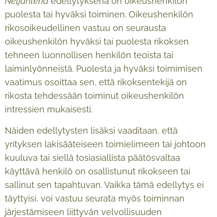
Neljäntenä
edellytyksenä on oikeushenkilön
puolesta tai hyväksi toiminen. Oikeushenkilön
rikosoikeudellinen vastuu on seurausta
oikeushenkilön hyväksi tai puolesta rikoksen
tehneen luonnollisen henkilön teoista tai
laiminlyönneistä. Puolesta ja hyväksi toimimisen
vaatimus osoittaa sen, että rikoksentekijä on
rikosta tehdessään toiminut oikeushenkilön
intressien mukaisesti.
Näiden edellytysten lisäksi vaaditaan, että
yrityksen lakisääteiseen toimielimeen tai johtoon
kuuluva tai siellä tosiasiallista päätösvaltaa
käyttävä henkilö on osallistunut rikokseen tai
sallinut sen tapahtuvan. Vaikka tämä edellytys ei
täyttyisi, voi vastuu seurata myös toiminnan
järjestämiseen liittyvän velvollisuuden