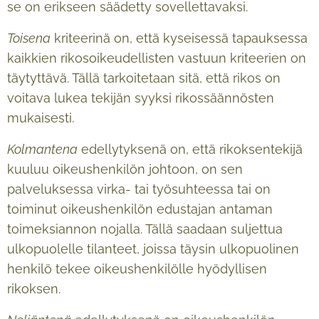
se on erikseen säädetty sovellettavaksi.
Toisena
kriteerinä on, että kyseisessä tapauksessa
kaikkien rikosoikeudellisten vastuun kriteerien on
täytyttävä. Tällä tarkoitetaan sitä, että rikos on
voitava lukea tekijän syyksi rikossäännösten
mukaisesti.
Kolmantena
edellytyksenä on, että rikoksentekijä
kuuluu oikeushenkilön johtoon, on sen
palveluksessa virka- tai työsuhteessa tai on
toiminut oikeushenkilön edustajan antaman
toimeksiannon nojalla. Tällä saadaan suljettua
ulkopuolelle tilanteet, joissa täysin ulkopuolinen
henkilö tekee oikeushenkilölle hyödyllisen
rikoksen.