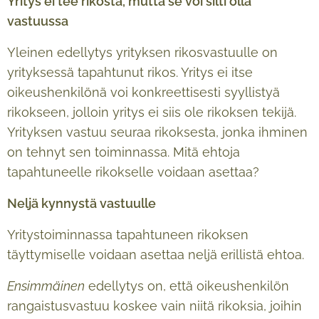
Yritys ei tee rikosta, mutta se voi silti olla
vastuussa
Yleinen edellytys yrityksen rikosvastuulle on
yrityksessä tapahtunut rikos. Yritys ei itse
oikeushenkilönä voi konkreettisesti syyllistyä
rikokseen, jolloin yritys ei siis ole rikoksen tekijä.
Yrityksen vastuu seuraa rikoksesta, jonka ihminen
on tehnyt sen toiminnassa. Mitä ehtoja
tapahtuneelle rikokselle voidaan asettaa?
Nelj
ä
kynnyst
ä
vastuulle
Yritystoiminnassa tapahtuneen rikoksen
täyttymiselle voidaan asettaa neljä erillistä ehtoa.
Ensimmäinen
edellytys on, että oikeushenkilön
rangaistusvastuu koskee vain niitä rikoksia, joihin