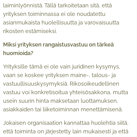
laiminlyönnistä. Tällä tarkoitetaan sitä, että
yrityksen toiminnassa ei ole noudatettu
asianmukaista huolellisuutta ja varovaisuutta
rikosten estämiseksi.
Miksi yrityksen rangaistusvastuu on t
ä
rke
ä
huomioida?
Yrityksille tämä ei ole vain juridinen kysymys,
vaan se koskee yrityksen maine-, talous- ja
vastuullisuuskysymyksiä. Rikosoikeudellinen
vastuu voi konkretisoitua yhteisösakkona, mutta
usein suurin hinta maksetaan luottamuksen,
asiakkaiden tai liiketoiminnan menettämisenä.
Jokaisen organisaation kannattaa huolehtia siitä,
että toiminta on järjestetty lain mukaisesti ja että