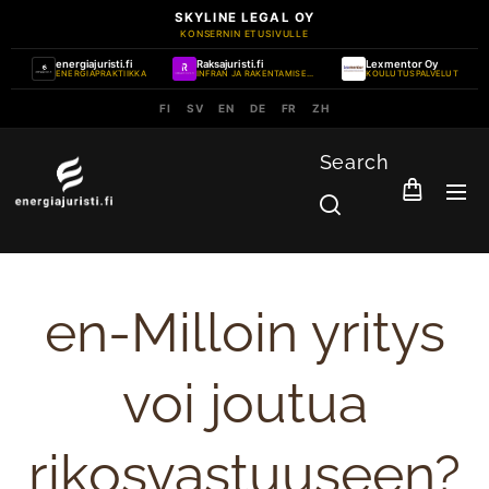
SKYLINE LEGAL OY
KONSERNIN ETUSIVULLE
energiajuristi.fi
Raksajuristi.fi
Lexmentor Oy
ENERGIAPRAKTIIKKA
INFRAN JA RAKENTAMISEN PRAKTIIKKA
KOULUTUSPALVELUT
FI
SV
EN
DE
FR
ZH
Search
en-Milloin yritys
voi joutua
rikosvastuuseen?