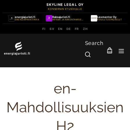
SKYLINE LEGAL OY
KONSERNIN ETUSIVULLE
energiajuristi.fi
Raksajuristi.fi
Lexmentor Oy
ENERGIAPRAKTIIKKA
INFRAN JA RAKENTAMISEN PRAKTIIKKA
KOULUTUSPALVELUT
FI
SV
EN
DE
FR
ZH
Search
en-
Mahdollisuuksien
H2