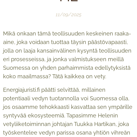
11/09/2025
Mikä onkaan tämä teollisuuden keskeinen raaka-
aine, joka voidaan tuottaa täysin päästövapaasti,
jolla on laaja kansainvälinen kysyntä teollisuuden
eri prosesseissa, ja jonka valmistukseen meillä
Suomessa on yhden parhaimmista edellytyksistä
koko maailmassa? Tätä kaikkea on vety.
Energiajuristi.fi päätti selvittää, millainen
potentiaali vedyn tuotannolla voi Suomessa olla,
jos osaamme tehokkaasti kasvattaa sen ympärille
syntyvää ekosysteemiä. Tapasimme Helenin
vetyliiketoiminnan johtajan Tuukka Hartikan, joka
työskentelee vedyn parissa osana yhtiön vihreän