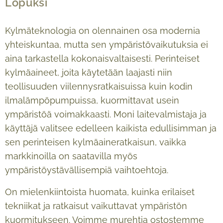
Lopuksi
Kylmäteknologia on olennainen osa modernia
yhteiskuntaa, mutta sen ympäristövaikutuksia ei
aina tarkastella kokonaisvaltaisesti. Perinteiset
kylmäaineet, joita käytetään laajasti niin
teollisuuden viilennysratkaisuissa kuin kodin
ilmalämpöpumpuissa, kuormittavat usein
ympäristöä voimakkaasti. Moni laitevalmistaja ja
käyttäjä valitsee edelleen kaikista edullisimman ja
sen perinteisen kylmäaineratkaisun, vaikka
markkinoilla on saatavilla myös
ympäristöystävällisempiä vaihtoehtoja.
On mielenkiintoista huomata, kuinka erilaiset
tekniikat ja ratkaisut vaikuttavat ympäristön
kuormitukseen. Voimme murehtia ostostemme