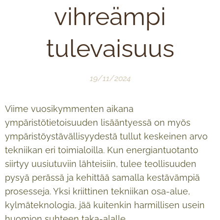
vihreämpi
tulevaisuus
19/11/2024
Viime vuosikymmenten aikana
ympäristötietoisuuden lisääntyessä on myös
ympäristöystävällisyydestä tullut keskeinen arvo
tekniikan eri toimialoilla. Kun energiantuotanto
siirtyy uusiutuviin lähteisiin, tulee teollisuuden
pysyä perässä ja kehittää samalla kestävämpiä
prosesseja. Yksi kriittinen tekniikan osa-alue,
kylmäteknologia, jää kuitenkin harmillisen usein
huomion suhteen taka-alalle.