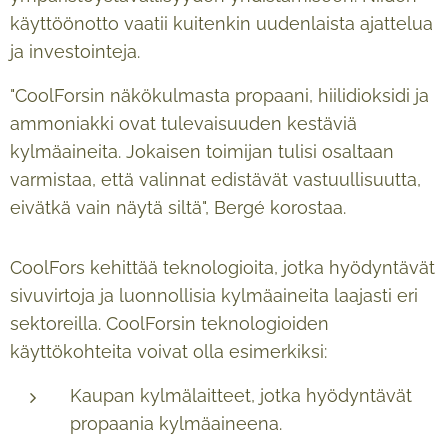
käyttöönotto vaatii kuitenkin uudenlaista ajattelua
ja investointeja.
"CoolForsin näkökulmasta propaani, hiilidioksidi ja
ammoniakki ovat tulevaisuuden kestäviä
kylmäaineita. Jokaisen toimijan tulisi osaltaan
varmistaa, että valinnat edistävät vastuullisuutta,
eivätkä vain näytä siltä", Bergé korostaa.
CoolFors kehittää teknologioita, jotka hyödyntävät
sivuvirtoja ja luonnollisia kylmäaineita laajasti eri
sektoreilla. CoolForsin teknologioiden
käyttökohteita voivat olla esimerkiksi:
Kaupan kylmälaitteet, jotka hyödyntävät
propaania kylmäaineena.