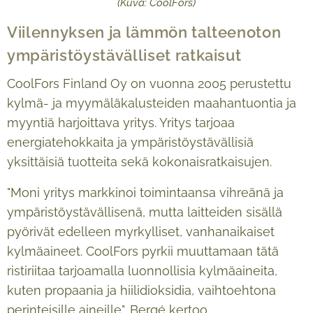
(Kuva: CoolFors)
Viilennyksen ja lämmön talteenoton
ympäristöystävälliset ratkaisut
CoolFors Finland Oy on vuonna 2005 perustettu
kylmä- ja myymäläkalusteiden maahantuontia ja
myyntiä harjoittava yritys. Yritys tarjoaa
energiatehokkaita ja ympäristöystävällisiä
yksittäisiä tuotteita sekä kokonaisratkaisujen.
"Moni yritys markkinoi toimintaansa vihreänä ja
ympäristöystävällisenä, mutta laitteiden sisällä
pyörivät edelleen myrkylliset, vanhanaikaiset
kylmäaineet. CoolFors pyrkii muuttamaan tätä
ristiriitaa tarjoamalla luonnollisia kylmäaineita,
kuten propaania ja hiilidioksidia, vaihtoehtona
perinteisille aineille", Bergé kertoo.