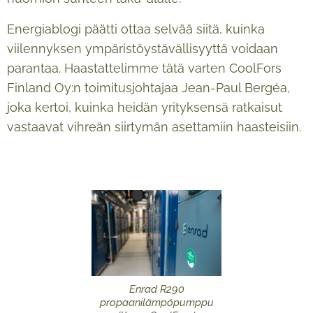
Energiablogi päätti ottaa selvää siitä, kuinka
viilennyksen ympäristöystävällisyyttä voidaan
parantaa. Haastattelimme tätä varten CoolFors
Finland Oy:n toimitusjohtajaa Jean-Paul Bergéa,
joka kertoi, kuinka heidän yrityksensä ratkaisut
vastaavat vihreän siirtymän asettamiin haasteisiin.
Enrad R290
propaanilämpöpumppu