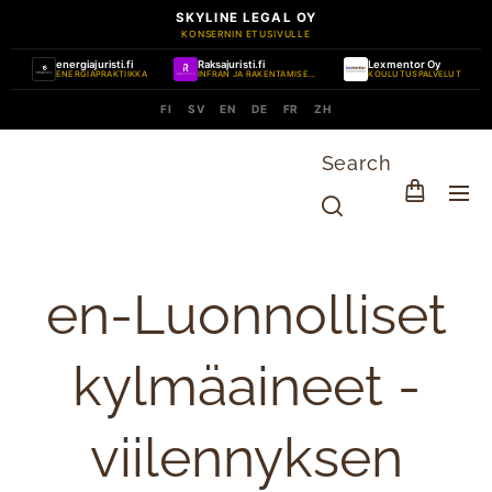
SKYLINE LEGAL OY
KONSERNIN ETUSIVULLE
energiajuristi.fi
Raksajuristi.fi
Lexmentor Oy
ENERGIAPRAKTIIKKA
INFRAN JA RAKENTAMISEN PRAKTIIKKA
KOULUTUSPALVELUT
FI
SV
EN
DE
FR
ZH
Search
en-Luonnolliset
kylmäaineet -
viilennyksen