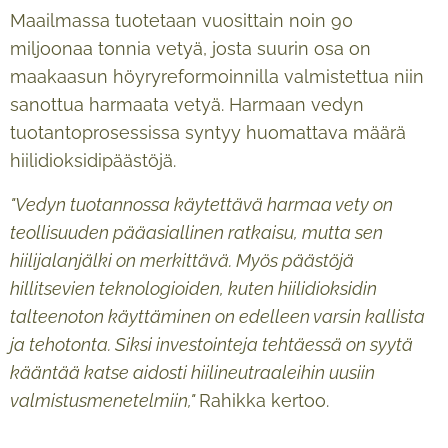
Maailmassa tuotetaan vuosittain noin 90
miljoonaa tonnia vetyä, josta suurin osa on
maakaasun höyryreformoinnilla valmistettua niin
sanottua harmaata vetyä. Harmaan vedyn
tuotantoprosessissa syntyy huomattava määrä
hiilidioksidipäästöjä.
"Vedyn tuotannossa käytettävä harmaa vety on
teollisuuden pääasiallinen ratkaisu, mutta sen
hiilijalanjälki on merkittävä. Myös päästöjä
hillitsevien teknologioiden, kuten hiilidioksidin
talteenoton käyttäminen on edelleen varsin kallista
ja tehotonta. Siksi investointeja tehtäessä on syytä
kääntää katse aidosti hiilineutraaleihin uusiin
valmistusmenetelmiin,"
Rahikka kertoo.