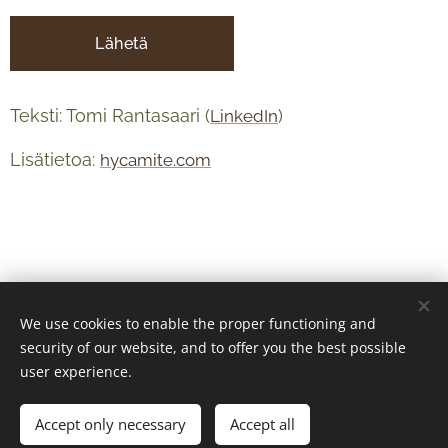
Lähetä
Teksti: Tomi Rantasaari (
)
LinkedIn
Lisätietoa:
hycamite.com
We use cookies to enable the proper functioning and
security of our website, and to offer you the best possible
user experience.
Accept only necessary
Accept all
© 2024 Kaikki oikeudet pidätetään