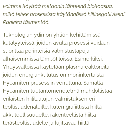
voimme käyttää metaanin lähteenä biokaasua,
mikä tekee prosessista käytännössä hiilinegatiivisen,"
Rahikka täsmentää.
Teknologian ydin on yhtiön kehittämissä
katalyyteissä, joiden avulla prosessi voidaan
suorittaa perinteisiä valmistustapoja
alhaisemmissa lämpötiloissa. Esimerkiksi,
Yhdysvalloissa käytetään plasmareaktoreita,
joiden energiankulutus on moninkertaista
Hycamiten prosessiin verrattuna. Samalla
Hycamiten tuotantomenetelmä mahdollistaa
erilaisten hiililaatujen valmistuksen eri
teollisuudenaloille, kuten grafiittista hiiltä
akkuteollisuudelle, rakenteellista hiiltä
terästeollisuudelle ja lujittavaa hiiltä