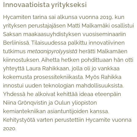
Innovaatioista yritykseksi
Hycamiten tarina sai alkunsa vuonna 2019, kun
yrityksen perustajajäsen Matti Malkamäki osallistui
Saksan maakaasuyhdistyksen vuosiseminaariin
Berliinissä. Tilaisuudessa palkittu innovatiivinen
tutkimus
metaanipyrolyysistä
herätti Malkamäen
kiinnostuksen. Aihetta hetken pohdittuaan hän otti
yhteyttä Laura Rahikkaan, jolla oli jo vankkaa
kokemusta prosessitekniikasta. Myös Rahikka
innostui uuden teknologian mahdollisuuksista.
Yhdessä he alkoivat kehittää ideaa eteenpäin
Niina Grönqvistin ja Oulun yliopiston
kemiantekniikan asiantuntijoiden kanssa.
Kehitystyötä varten perustettiin Hycamite vuonna
2020.