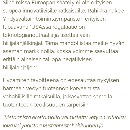
Siinä missä Euroopan säätely ei ole erityisen
suopea innovatiivisille ratkaisuille, Rahikka näkee
Yhdysvaltain toimintaympäristön erityisen
lupaavana "USA:ssa regulaatio on
teknologianeutraalia ja asettaa vain
hiilijalanjälkirajat. Tämä mahdollistaa meille hyvän
aseman markkinoilla, koska voimme saavuttaa
erittäin alhaisen tai jopa negatiivisen
hiilijalanjäljen."
Hycamiten tavoitteena on edesauttaa nykyisen
harmaan vedyn tuotannon korvaamista
vähähiilisillä ratkaisuilla, ja kasvattaa samalla
tuotantoaan teollisuuden tarpeisiin.
"Metaanista erottamalla valmistettu vety on ratkaisu,
joka voi yhdistää kustannustehokkuuden ja