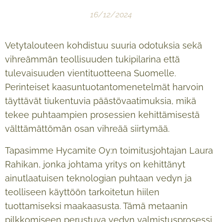
16/12/2024
Vetytalouteen kohdistuu suuria odotuksia sekä
vihreämmän teollisuuden tukipilarina että
tulevaisuuden vientituotteena Suomelle.
Perinteiset kaasuntuotantomenetelmät harvoin
täyttävät tiukentuvia päästövaatimuksia, mikä
tekee puhtaampien prosessien kehittämisestä
välttämättömän osan vihreää siirtymää.
Tapasimme Hycamite Oy:n toimitusjohtajan Laura
Rahikan, jonka johtama yritys on kehittänyt
ainutlaatuisen teknologian puhtaan vedyn ja
teolliseen käyttöön tarkoitetun hiilen
tuottamiseksi maakaasusta. Tämä metaanin
pilkkomiseen perustuva vedyn valmistusprosessi