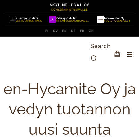
SKYLINE LEGAL OY
KONSERNIN ETUSIVULLE
energiajuristi.fi
Raksajuristi.fi
Lexmentor Oy
ENERGIAPRAKTIIKKA
INFRAN JA RAKENTAMISEN PRAKTIIKKA
KOULUTUSPALVELUT
FI
SV
EN
DE
FR
ZH
Search
en-Hycamite Oy ja
vedyn tuotannon
uusi suunta