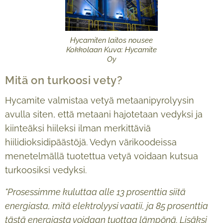
Hycamiten laitos nousee
Kokkolaan Kuva: Hycamite
Oy
Mitä on turkoosi vety?
Hycamite valmistaa vetyä metaanipyrolyysin
avulla siten, että metaani hajotetaan vedyksi ja
kiinteäksi hiileksi ilman merkittäviä
hiilidioksidipäästöjä. Vedyn värikoodeissa
menetelmällä tuotettua vetyä voidaan kutsua
turkoosiksi vedyksi.
"Prosessimme kuluttaa alle 13 prosenttia siitä
energiasta, mitä elektrolyysi vaatii, ja 85 prosenttia
tästä energiasta voidaan tuottaa lämpönä. Lisäksi