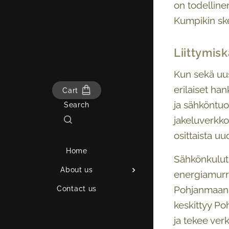
on todelline
Kumpikin sken
Liittymisk
Kun sekä uus
erilaiset ha
Cart
ja sähköntuo
Search
jakeluverkko
osittaista u
Home
Sähkönkulutu
About us
energiamurr
Pohjanmaan m
Contact us
keskittyy Po
ja tekee verk