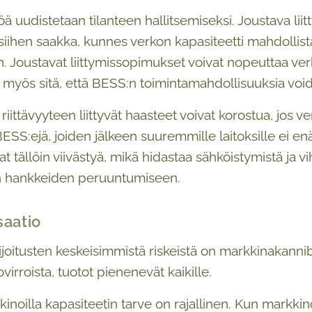
ä uudistetaan tilanteen hallitsemiseksi. Joustava liit
 siihen saakka, kunnes verkon kapasiteetti mahdollist
. Joustavat liittymissopimukset voivat nopeuttaa ver
myös sitä, että BESS:n toimintamahdollisuuksia void
 riittävyyteen liittyvät haasteet voivat korostua, jos
SS:ejä, joiden jälkeen suuremmille laitoksille ei enää
vat tällöin viivästyä, mikä hidastaa sähköistymistä ja 
n hankkeiden peruuntumiseen.
saatio
joitusten keskeisimmistä riskeistä on markkinakannib
virroista, tuotot pienenevät kaikille.
noilla kapasiteetin tarve on rajallinen. Kun markkinoi