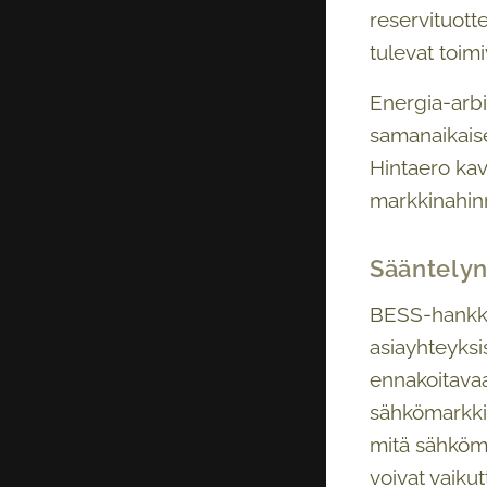
reservituott
tulevat toim
Energia-arbi
samanaikaise
Hintaero kave
markkinahinn
Sääntely
BESS-hankkee
asiayhteyksi
ennakoitavaa
sähkömarkkin
mitä sähköma
voivat vaiku