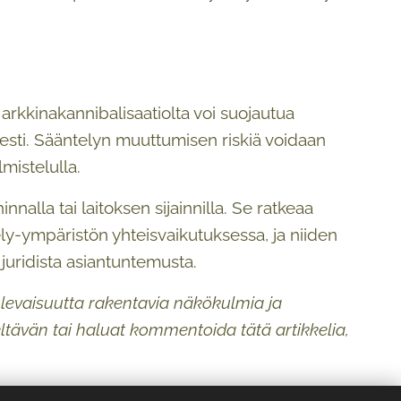
arkkinakannibalisaatiolta voi suojautua
sesti. Sääntelyn muuttumisen riskiä voidaan
lmistelulla.
lla tai laitoksen sijainnilla. Se ratkeaa
ly-ympäristön yhteisvaikutuksessa, ja niiden
 juridista asiantuntemusta.
ulevaisuutta rakentavia näkökulmia ja
teltävän tai haluat kommentoida tätä artikkelia,