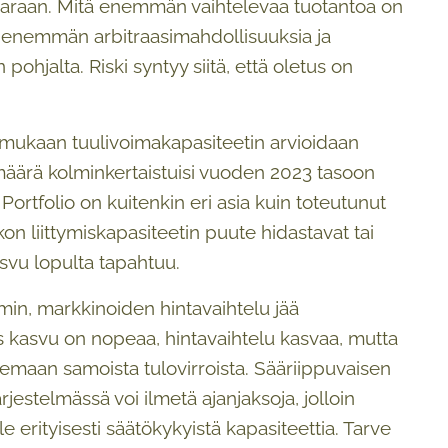
n varaan. Mitä enemmän vaihtelevaa tuotantoa on
 enemmän arbitraasimahdollisuuksia ja
hjalta. Riski syntyy siitä, että oletus on
n mukaan tuulivoimakapasiteetin arvioidaan
määrä kolminkertaistuisi vuoden 2023 tasoon
ortfolio on kuitenkin eri asia kuin toteutunut
kon liittymiskapasiteetin puute hidastavat tai
kasvu lopulta tapahtuu.
min, markkinoiden hintavaihtelu jää
 kasvu on nopeaa, hintavaihtelu kasvaa, mutta
lemaan samoista tulovirroista. Sääriippuvaisen
estelmässä voi ilmetä ajanjaksoja, jolloin
e erityisesti säätökykyistä kapasiteettia. Tarve