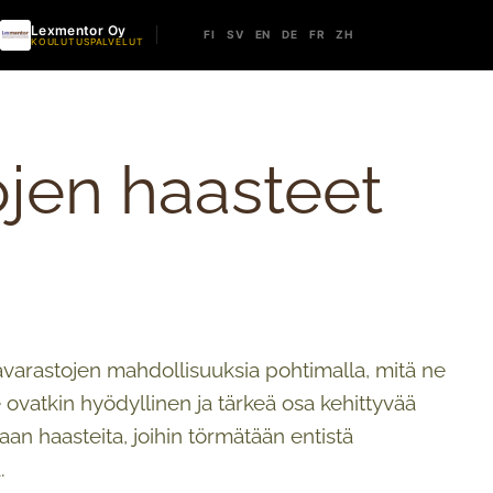
Lexmentor Oy
FI
SV
EN
DE
FR
ZH
KOULUTUSPALVELUT
jen haasteet
varastojen mahdollisuuksia pohtimalla, mitä ne
e ovatkin hyödyllinen ja tärkeä osa kehittyvää
n haasteita, joihin törmätään entistä
.