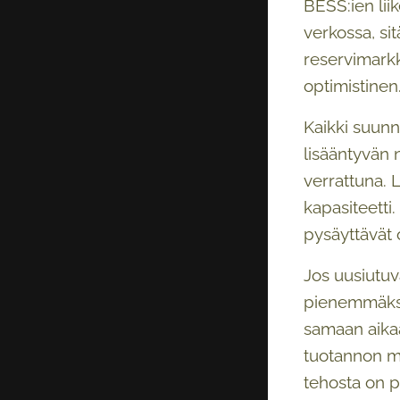
BESS:ien lii
verkossa, s
reservimarkk
optimistinen
Kaikki suunn
lisääntyvän 
verrattuna. 
kapasiteetti.
pysäyttävät o
Jos uusiutuv
pienemmäksi 
samaan aikaa
tuotannon me
tehosta on pu