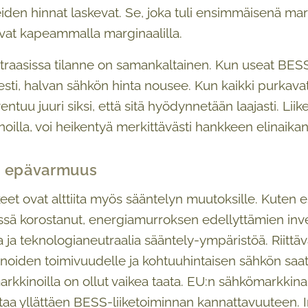
eiden hinnat laskevat. Se, joka tuli ensimmäisenä ma
ivat kapeammalla marginaalilla.
traasissa tilanne on samankaltainen. Kun useat BESS
sti, halvan sähkön hinta nousee. Kun kaikki purkavat 
ntuu juuri siksi, että sitä hyödynnetään laajasti. Liike
oilla, voi heikentyä merkittävästi hankkeen elinaikan
n epävarmuus
t ovat alttiita myös sääntelyn muutoksille. Kuten e
ssä korostanut, energiamurroksen edellyttämien inves
 ja teknologianeutraalia sääntely-ympäristöä. Riittäv
oiden toimivuudelle ja kohtuuhintaisen sähkön saata
rkkinoilla on ollut vaikea taata. EU:n sähkömarkkina
ttaa yllättäen BESS-liiketoiminnan kannattavuuteen. I