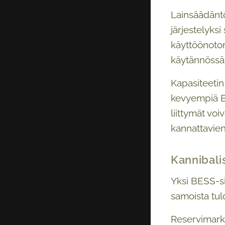
Lainsäädäntö
järjestelyksi
käyttöönoton
käytännössä 
Kapasiteetin
kevyempiä BE
liittymät voi
kannattavie
Kannibali
Yksi BESS-si
samoista tulo
Reservimarkki