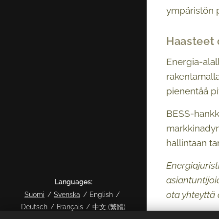
ympäristön p
Haasteet o
Energia-alal
rakentamalla
pienentää pit
BESS-hankkee
markkinadyna
hallintaan t
Energiajuris
asiantuntijoi
Languages
ota yhteyttä 
Suomi
Svenska
English
Deutsch
Français
中文 (繁體)
Teksti: Tomi 