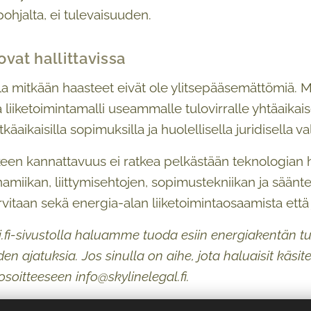
ohjalta, ei tulevaisuuden.
vat hallittavissa
la mitkään haasteet eivät ole ylitsepääsemättömiä. M
 liiketoimintamalli useammalle tulovirralle yhtäaikai
käaikaisilla sopimuksilla ja huolellisella juridisella va
n kannattavuus ei ratkea pelkästään teknologian hinna
miikan, liittymisehtojen, sopimustekniikan ja säänte
arvitaan sekä energia-alan liiketoimintaosaamista että
ti.fi-sivustolla haluamme tuoda esiin energiakentän t
den ajatuksia. Jos sinulla on aihe, jota haluaisit käsi
osoitteeseen info@skylinelegal.fi.
Rantasaari (
Linkedin
)