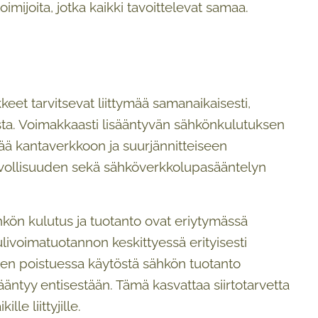
ijoita, jotka kaikki tavoittelevat samaa.
t tarvitsevat liittymää samanaikaisesti,
ista. Voimakkaasti lisääntyvän sähkönkulutuksen
tää kantaverkkoon ja suurjännitteiseen
velvollisuuden sekä sähköverkkolupasääntelyn
hkön kulutus ja tuotanto ovat eriytymässä
voimatuotannon keskittyessä erityisesti
ten poistuessa käytöstä sähkön tuotanto
ntyy entisestään. Tämä kasvattaa siirtotarvetta
e liittyjille.