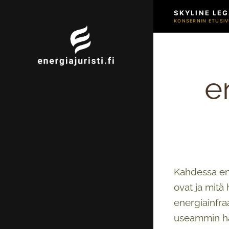
SKYLINE LEG
KONSERNIN ETUSIV
e
Kahdessa ens
ovat ja mitä
energiainfra
useammin han