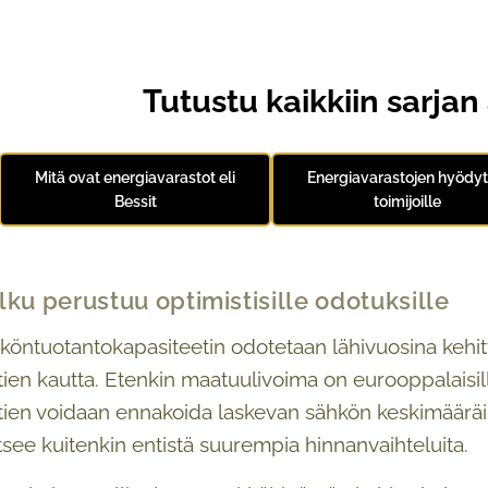
Tutustu kaikkiin sarjan 
Mitä ovat energiavarastot eli
Energiavarastojen hyödyt 
Bessit
toimijoille
lku perustuu optimistisille odotuksille
ntuotantokapasiteetin odotetaan lähivuosina kehitty
tien kautta. Etenkin maatuulivoima on eurooppalaisilla
ntien voidaan ennakoida laskevan sähkön keskimääräi
see kuitenkin entistä suurempia hinnanvaihteluita.