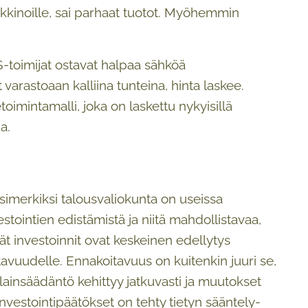
rkkinoille, sai parhaat tuotot. Myöhemmin
-toimijat ostavat halpaa sähköä
varastoaan kalliina tunteina, hinta laskee.
toimintamalli, joka on laskettu nykyisillä
a.
simerkiksi talousvaliokunta on useissa
tointien edistämistä ja niitä mahdollistavaa,
ät investoinnit ovat keskeinen edellytys
vuudelle. Ennakoitavuus on kuitenkin juuri se,
lainsäädäntö kehittyy jatkuvasti ja muutokset
nvestointipäätökset on tehty tietyn sääntely-