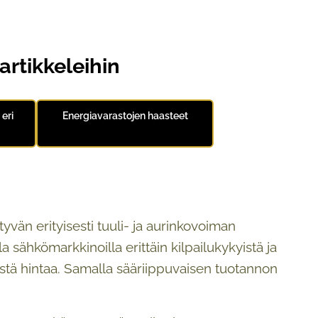
artikkeleihin
eri
Energiavarastojen haasteet
vän erityisesti tuuli- ja aurinkovoiman
 sähkömarkkinoilla erittäin kilpailukykyistä ja
stä hintaa. Samalla sääriippuvaisen tuotannon