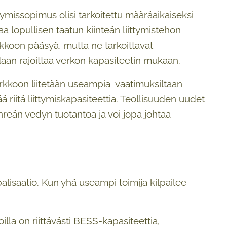
tymissopimus olisi tarkoitettu määräaikaiseksi
aa lopullisen taatun kiinteän liittymistehon
kkoon pääsyä, mutta ne tarkoittavat
aan rajoittaa verkon kapasiteetin mukaan.
 verkkoon liitetään useampia vaatimuksiltaan
 riitä liittymiskapasiteettia. Teollisuuden uudet
vihreän vedyn tuotantoa ja voi jopa johtaa
alisaatio. Kun yhä useampi toimija kilpailee
lla on riittävästi BESS-kapasiteettia,