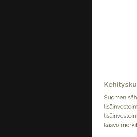
Kehitysku
Suomen sähkö
lisäinvestoin
lisäinvestoi
kasvu merkit