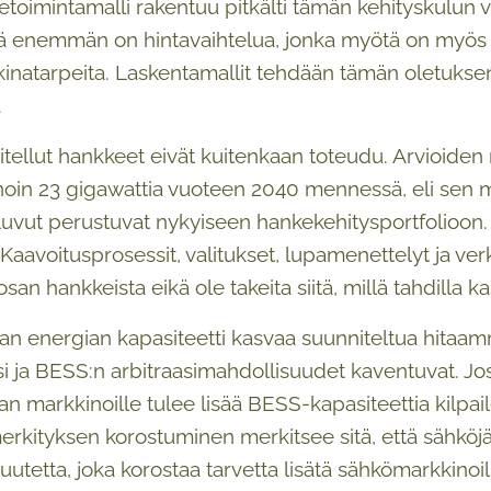
ketoimintamalli rakentuu pitkälti tämän kehityskulu
itä enemmän on hintavaihtelua, jonka myötä on myös
inatarpeita. Laskentamallit tehdään tämän oletuksen po
.
itellut hankkeet eivät kuitenkaan toteudu. Arvioide
noin 23 gigawattia vuoteen 2040 mennessä, eli sen 
Luvut perustuvat nykyiseen hankekehitysportfolioon. P
 Kaavoitusprosessit, valitukset, lupamenettelyt ja ver
san hankkeista eikä ole takeita siitä, millä tahdilla 
an energian kapasiteetti kasvaa suunniteltua hitaam
ja BESS:n arbitraasimahdollisuudet kaventuvat. Jos
n markkinoille tulee lisää BESS-kapasiteettia kilpai
rkityksen korostuminen merkitsee sitä, että sähköjärj
utetta, joka korostaa tarvetta lisätä sähkömarkkinoill