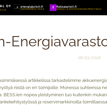
AL OY
energiajuristi.fi
Raksajuristi.fi
ENERGIAPRAKTIIKKA
INFRAN JA RAKENTAMISEN PRAKTIIKKA
ULLE
n-Energiavarasto
08/03/2026
immäisessä artikkelissa tarkastelimme akkuenergia
 hyötyä niistä on eri toimijoille. Monessa suhteessa n
a. BESS:ien nopea yleistyminen tuo kuitenkin mukanaa
kekehitystyössä ja reservimarkkinoilla toimittaessa