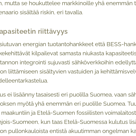
n, mutta se houkuttelee markkinoille yhä enemmän toim
aario sisältää riskin, eri tavalla.
apasiteetin riittävyys
iutuvan energian tuotantohankkeet että BESS-hankkee
nkekehittävät kilpailevat samasta niukasta kapasiteet
tannon integrointi sujuvasti sähköverkkoihin edellyt
on liittämiseen sisältyvien vastuiden ja kehittämis
udelleentarkastelua.
s ei lisäänny tasaisesti eri puolilla Suomea, vaan sä
oksen myötä yhä enemmän eri puolille Suomea. Tuuli
aakuntiin ja Etelä-Suomen fossiilisten voimalaitos
hjois-Suomeen, kun taas Etelä-Suomessa kulutus lisää
on pullonkauloista entistä akuutimman ongelman kaikill