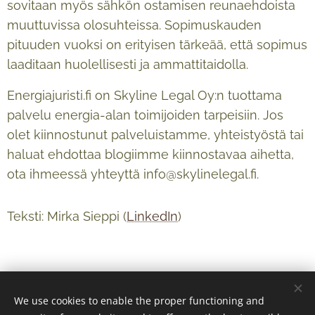
sovitaan myös sähkön ostamisen reunaehdoista
muuttuvissa olosuhteissa. Sopimuskauden
pituuden vuoksi on erityisen tärkeää, että sopimus
laaditaan huolellisesti ja ammattitaidolla.
Energiajuristi.fi on Skyline Legal Oy:n tuottama
palvelu energia-alan toimijoiden tarpeisiin. Jos
olet kiinnostunut palveluistamme, yhteistyöstä tai
haluat ehdottaa blogiimme kiinnostavaa aihetta,
ota ihmeessä yhteyttä info@skylinelegal.fi.
Teksti: Mirka Sieppi (
LinkedIn
)
We use cookies to enable the proper functioning and