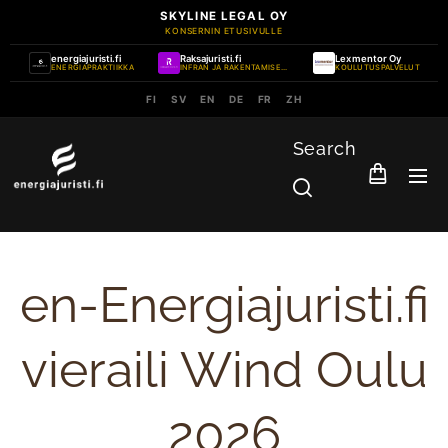
SKYLINE LEGAL OY
KONSERNIN ETUSIVULLE
energiajuristi.fi
Raksajuristi.fi
Lexmentor Oy
ENERGIAPRAKTIIKKA
INFRAN JA RAKENTAMISEN PRAKTIIKKA
KOULUTUSPALVELUT
FI
SV
EN
DE
FR
ZH
Search
en-Energiajuristi.fi
vieraili Wind Oulu
2026