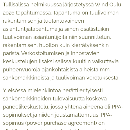
Tullisalissa helmikuussa järjestetyssä Wind Oulu
2026 tapahtumassa. Tapahtuma on tuulivoiman
rakentamisen ja tuotantovaiheen
asiantuntijatapahtuma ja siihen osallistuikin
tuulivoiman asiantuntijoita niin suunnittelun,
rakentamisen, huollon kuin kierrätyksenkin
parista. Verkostoitumisen ja innostavien
keskustelujen lisäksi salissa kuultiin vaikuttavia
puheenvuoroja ajankohtaisista aiheista mm.
sähkömarkkinoista ja tuulivoiman verotuksesta.
Yleisössä mielenkiintoa herätti erityisesti
sähkömarkkinoiden tulevaisuutta koskeva
paneelikeskustelu, jossa yhtenä aiheena oli PPA-
sopimukset ja niiden joustamattomuus. PPA-
sopimus (power purchase agreement) on