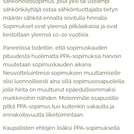
sähkönostosopimus, jolla yksi tai useampi
sähkönkäyttäjä ostaa sähköntuottajalta tietyn
määrän sähköä ennalta sovitulla hinnalla.
Sopimukset ovat yleensä pitkäaikaisia ja ovat
kestoltaan yleensä 10–20 vuotisia.
Paneelissa todettiin, että sopimuskauden
pituudesta huolimatta PPA-sopimuksia harvoin
muutetaan sopimuskauden aikana.
Neuvotteluintressi sopimuksen muuttamiselle
olisi luonnollisesti aina sillä sopimusosapuolella,
jolle hinta on muuttunut epäedullisemmaksi
markkinoihin nähden. Molemmille osapuolille
pitkä PPA-sopimus tuo kuitenkin vakautta ja
ennakoitavuutta liiketoimintaan.
Kaupallisten ehtojen lisäksi PPA-sopimuksella