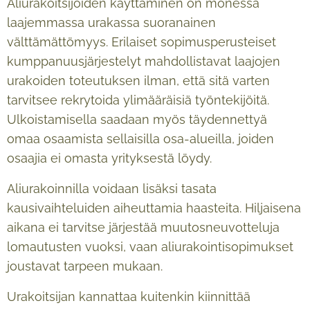
Aliurakoitsijoiden käyttäminen on monessa
laajemmassa urakassa suoranainen
välttämättömyys. Erilaiset sopimusperusteiset
kumppanuusjärjestelyt mahdollistavat laajojen
urakoiden toteutuksen ilman, että sitä varten
tarvitsee rekrytoida ylimääräisiä työntekijöitä.
Ulkoistamisella saadaan myös täydennettyä
omaa osaamista sellaisilla osa-alueilla, joiden
osaajia ei omasta yrityksestä löydy.
Aliurakoinnilla voidaan lisäksi tasata
kausivaihteluiden aiheuttamia haasteita. Hiljaisena
aikana ei tarvitse järjestää muutosneuvotteluja
lomautusten vuoksi, vaan aliurakointisopimukset
joustavat tarpeen mukaan.
Urakoitsijan kannattaa kuitenkin kiinnittää