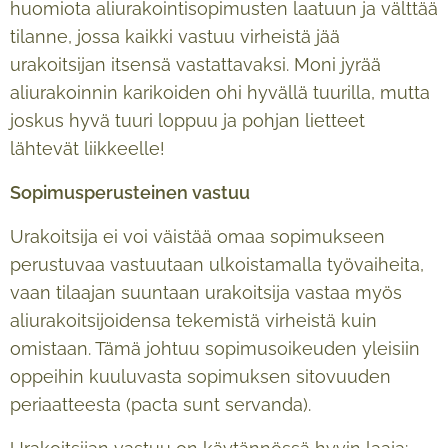
huomiota aliurakointisopimusten laatuun ja välttää
tilanne, jossa kaikki vastuu virheistä jää
urakoitsijan itsensä vastattavaksi. Moni jyrää
aliurakoinnin karikoiden ohi hyvällä tuurilla, mutta
joskus hyvä tuuri loppuu ja pohjan lietteet
lähtevät liikkeelle!
Sopimusperusteinen vastuu
Urakoitsija ei voi väistää omaa sopimukseen
perustuvaa vastuutaan ulkoistamalla työvaiheita,
vaan tilaajan suuntaan urakoitsija vastaa myös
aliurakoitsijoidensa tekemistä virheistä kuin
omistaan. Tämä johtuu sopimusoikeuden yleisiin
oppeihin kuuluvasta sopimuksen sitovuuden
periaatteesta (pacta sunt servanda).