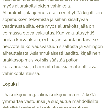
myös aliurakoitsijoiden vahinkoja.
Aliurakoitsijalaajennus usein edellyttää kirjallisen
sopimuksen tekemistä ja siihen sisältyvää
vaatimusta siitä, että myös aliurakoitsijalla on
voimassa oleva vakuutus. Kun vakuutusyhtiö
hoitaa korvauksen, ei tilaajan suuntaan tarvitse
neuvotella korvausvastuun sisällöstä ja vahingon
aiheuttajasta. Asianmukaisesti laadittu kirjallinen
urakkasopimus voi siis säästää paljon
kustannuksia ja harmaita hiuksia mahdollisissa
vahinkotilanteissa.
Lopuksi
Urakoitsijoiden ja aliurakoitsijoiden on tärkeää
ymmärtää vastuunsa ja suojautua mahdollisilta