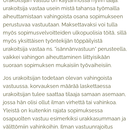
Urakoitsijan vastuu on käytännössä hyvin laaja:
urakoitsija vastaa usein mistä tahansa työmailla
aiheuttamistaan vahingoista osana sopimukseen
perustuvaa vastuutaan. Maksettavaksi voi tulla
myös sopimusvelvoitteiden ulkopuolisia töitä, sillä
myös yksittäisen työntekijän töppäilyistä
urakoitsija vastaa ns. "isännänvastuun" perusteella,
vaikkei vahingon aiheuttaminen liittyisikään
suoraan sopimuksen mukaisiin työvaiheisiin.
Jos urakoitsijan todetaan olevan vahingoista
vastuussa, korvauksen määrää laskettaessa
urakoitsijan tulee saattaa tilaaja samaan asemaan,
jossa hän olisi ollut ilman virhettä tai vahinkoa.
Yleistä on kuitenkin rajata sopimuksessa
osapuolten vastuu esimerkiksi urakkasummaan ja
välittömiin vahinkoihin. Ilman vastuunrajoitus