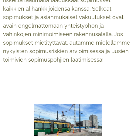
riskeiltä laatimalla laadukkaat sopimukset
kaikkien alihankkijoidensa kanssa. Selkeät
sopimukset ja asianmukaiset vakuutukset ovat
avain ongelmattomaan yhteistyöhön ja
vahinkojen minimoimiseen rakennusalalla. Jos
sopimukset mietityttävät, autamme mielellämme
nykyisten sopimusriskien arvioimisessa ja uusien
toimivien sopimuspohjien laatimisessa!