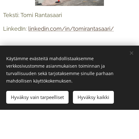
Teksti: Tomi Rantasaari
LinkedIn:
linkedin.com/in/tomirantasaari/
Käytämme evästeitä mahdollistaaksemme
verkkosivustomme asianmukaisen toiminnan ja
turvallisuuden sekä tarjotaksemme sinulle parhaan
mahdollisen käyttökokemuksen.
Hyväksy vain tarpeelliset
Hyväksy kaikki
© 2024 Kaikki oikeudet pidätetään
Copyright Skyline Legal Oy 2026
Evästeet
Kielet
Suomi
Svenska
English
Deutsch
Français
中文 (繁體)