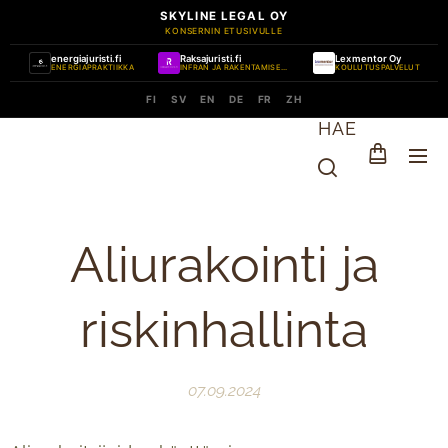
SKYLINE LEGAL OY
KONSERNIN ETUSIVULLE
energiajuristi.fi
Raksajuristi.fi
Lexmentor Oy
ENERGIAPRAKTIIKKA
INFRAN JA RAKENTAMISEN PRAKTIIKKA
KOULUTUSPALVELUT
FI
SV
EN
DE
FR
ZH
HAE
Aliurakointi ja
riskinhallinta
07.09.2024