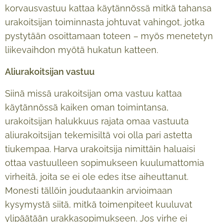
korvausvastuu kattaa käytännössä mitkä tahansa
urakoitsijan toiminnasta johtuvat vahingot, jotka
pystytään osoittamaan toteen – myös menetetyn
liikevaihdon myötä hukatun katteen.
Aliurakoitsijan vastuu
Siinä missä urakoitsijan oma vastuu kattaa
käytännössä kaiken oman toimintansa,
urakoitsijan halukkuus rajata omaa vastuuta
aliurakoitsijan tekemisiltä voi olla pari astetta
tiukempaa. Harva urakoitsija nimittäin haluaisi
ottaa vastuulleen sopimukseen kuulumattomia
virheitä, joita se ei ole edes itse aiheuttanut.
Monesti tällöin joudutaankin arvioimaan
kysymystä siitä, mitkä toimenpiteet kuuluvat
ylipäätään urakkasopimukseen. Jos virhe ei