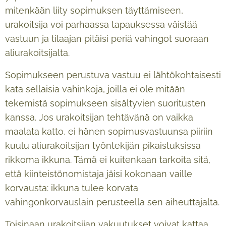
mitenkään liity sopimuksen täyttämiseen,
urakoitsija voi parhaassa tapauksessa väistää
vastuun ja tilaajan pitäisi periä vahingot suoraan
aliurakoitsijalta.
Sopimukseen perustuva vastuu ei lähtökohtaisesti
kata sellaisia vahinkoja, joilla ei ole mitään
tekemistä sopimukseen sisältyvien suoritusten
kanssa. Jos urakoitsijan tehtävänä on vaikka
maalata katto, ei hänen sopimusvastuunsa piiriin
kuulu aliurakoitsijan työntekijän pikaistuksissa
rikkoma ikkuna. Tämä ei kuitenkaan tarkoita sitä,
että kiinteistönomistaja jäisi kokonaan vaille
korvausta: ikkuna tulee korvata
vahingonkorvauslain perusteella sen aiheuttajalta.
Toisinaan urakoitsijan vakuutukset voivat kattaa