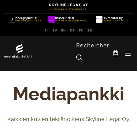
SKYLINE LEGAL OY
KONSERNIN ETUSIVULLE
energiajuristi.fi
Raksajuristi.fi
Lexmentor Oy
ENERGIAPRAKTIIKKA
INFRAN JA RAKENTAMISEN PRAKTIIKKA
KOULUTUSPALVELUT
FI
SV
EN
DE
FR
ZH
Rechercher
Mediapankki
Kaikkien kuvien tekijänoikeus Skyline Legal Oy.