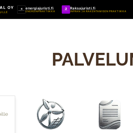
AL OY
energiajuristi.fi
Raksajuristi.fi
ENERGIAPRAKTIIKKA
INFRAN JA RAKENTAMISEN PRAKTIIKKA
ULLE
PALVEL
ille