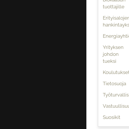
tuottajille
Erityisaloje
hankintayks
Energiayhti
Yrityksen
johdon
tueksi
Koulutukse
Tietosuoja
Työturvalli
Vastuullisu
Suosikit