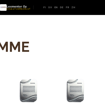
Lexmentor Oy
FI
SV
EN
DE
FR
ZH
KOULUTUSPALVELUT
UMME