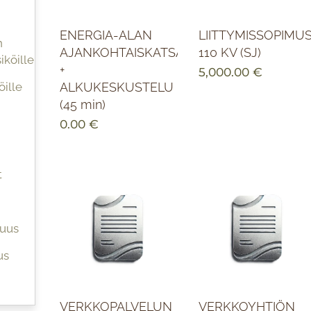
ENERGIA-ALAN
LIITTYMISSOPIMU
n
AJANKOHTAISKATSAUS
110 KV (SJ)
iköille
+
5,000.00
€
öille
ALKUKESKUSTELU
(45 min)
0.00
€
t
suus
us
VERKKOPALVELUN
VERKKOYHTIÖN