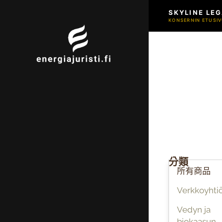
SKYLINE LEG
KONSERNIN ETUSIV
分類
所有商品
Verkkoyhtiö
Vedyn ja
biokaasun