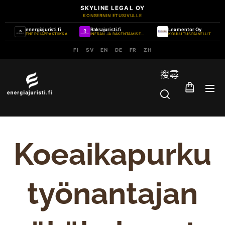
SKYLINE LEGAL OY
KONSERNIN ETUSIVULLE
energiajuristi.fi
Raksajuristi.fi
Lexmentor Oy
ENERGIAPRAKTIIKKA
INFRAN JA RAKENTAMISEN PRAKTIIKKA
KOULUTUSPALVELUT
FI
SV
EN
DE
FR
ZH
搜尋
Koeaikapurku
työnantajan