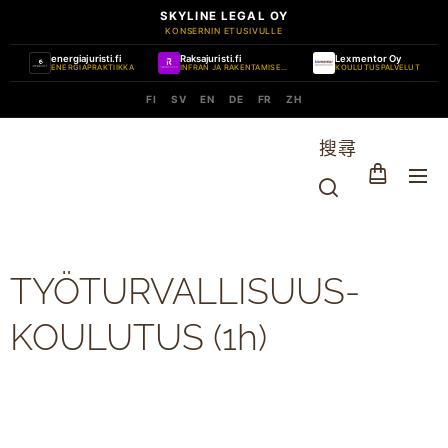
SKYLINE LEGAL OY
KONSERNIN ETUSIVULLE
energiajuristi.fi
Raksajuristi.fi
Lexmentor Oy
ENERGIAPRAKTIIKKA
INFRAN JA RAKENTAMISEN PRAKTIIKKA
KOULUTUSPALVELUT
FI
SV
EN
DE
FR
ZH
搜尋
TYÖTURVALLISUUS-
KOULUTUS (1h)