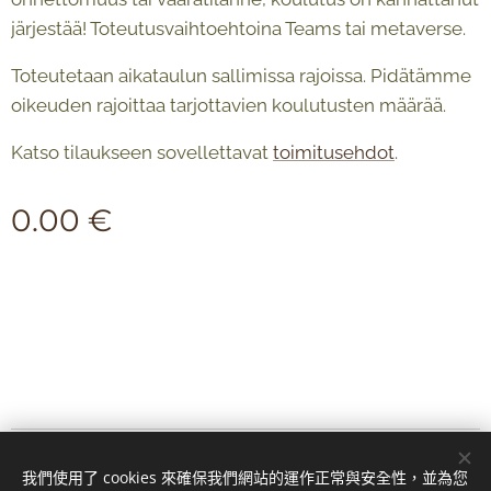
järjestää! Toteutusvaihtoehtoina Teams tai metaverse.
Toteutetaan aikataulun sallimissa rajoissa. Pidätämme
oikeuden rajoittaa tarjottavien koulutusten määrää.
Katso tilaukseen sovellettavat
toimitusehdot
.
0.00
€
© 2024 Kaikki oikeudet pidätetään
我們使用了 cookies 來確保我們網站的運作正常與安全性，並為您