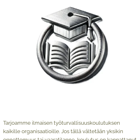
Tarjoamme ilmaisen työturvallisuuskoulutuksen
kaikille organisaatioille. Jos tällä vältetään yksikin
onnettomuus tai vaaratilanne, koulutus on kannattanut