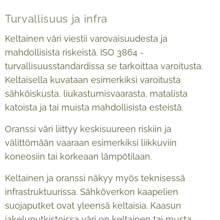
Turvallisuus ja infra
Keltainen väri viestii varovaisuudesta ja
mahdollisista riskeistä. ISO 3864 -
turvallisuusstandardissa se tarkoittaa varoitusta.
Keltaisella kuvataan esimerkiksi varoitusta
sähköiskusta, liukastumisvaarasta, matalista
katoista ja tai muista mahdollisista esteistä.
Oranssi väri liittyy keskisuureen riskiin ja
välittömään vaaraan esimerkiksi liikkuviin
koneosiin tai korkeaan lämpötilaan.
Keltainen ja oranssi näkyy myös teknisessä
infrastruktuurissa. Sähköverkon kaapelien
suojaputket ovat yleensä keltaisia. Kaasun
jakeluputkistoissa väri on keltainen tai musta