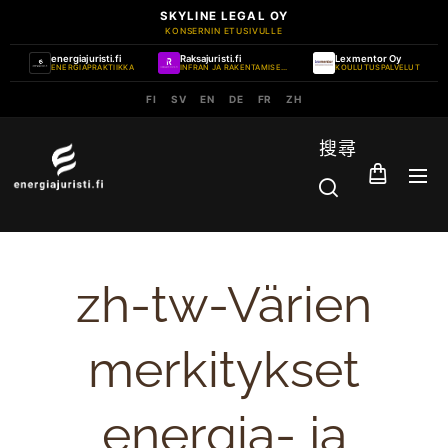
SKYLINE LEGAL OY
KONSERNIN ETUSIVULLE
energiajuristi.fi
Raksajuristi.fi
Lexmentor Oy
ENERGIAPRAKTIIKKA
INFRAN JA RAKENTAMISEN PRAKTIIKKA
KOULUTUSPALVELUT
FI
SV
EN
DE
FR
ZH
搜尋
zh-tw-Värien
merkitykset
energia- ja