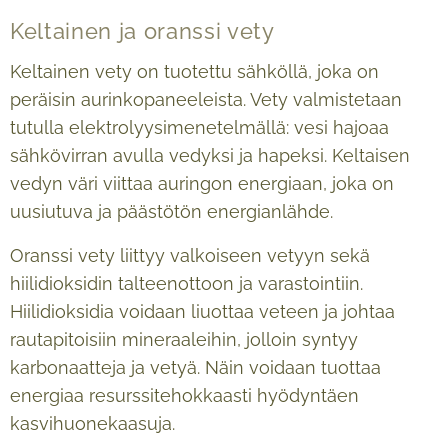
Keltainen ja oranssi vety
Keltainen vety on tuotettu sähköllä, joka on
peräisin aurinkopaneeleista. Vety valmistetaan
tutulla elektrolyysimenetelmällä: vesi hajoaa
sähkövirran avulla vedyksi ja hapeksi. Keltaisen
vedyn väri viittaa auringon energiaan, joka on
uusiutuva ja päästötön energianlähde.
Oranssi vety liittyy valkoiseen vetyyn sekä
hiilidioksidin talteenottoon ja varastointiin.
Hiilidioksidia voidaan liuottaa veteen ja johtaa
rautapitoisiin mineraaleihin, jolloin syntyy
karbonaatteja ja vetyä. Näin voidaan tuottaa
energiaa resurssitehokkaasti hyödyntäen
kasvihuonekaasuja.