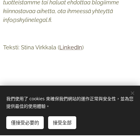
tuotteistamme tai haluat ehdottaa blogiimme
kiinnostavaa aihetta, ota ihmeessä yhteyttä
info@skylinelegal.fi.
Teksti: Stina Virkkala (
LinkedIn
)
我們使用了 cookies 來確保我們網站的運作正常與安全性，並為您
提供最佳的使用體驗。
僅接受必要的
接受全部
© 2024 Kaikki oikeudet pidätetään
Copyright Skyline Legal Oy 2026
Cookies