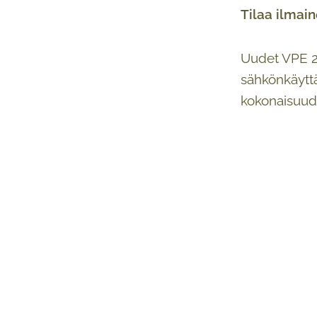
Tilaa ilmai
Uudet VPE 20
sähkönkäyttä
kokonaisuude