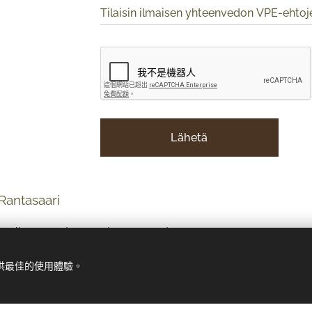
Tilaisin ilmaisen yhteenvedon VPE-ehto
Lähetä
 Rantasaari
nkedin.com/in/tomirantasaari
/
提供最佳的使用體驗。