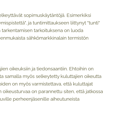
lkeyttävät sopimuskäytäntöjä. Esimerkiksi
ispistettä", ja tuntimittaukseen liittynyt "tunti"
n tarkentamisen tarkoituksena on luoda
enmukaista sähkömarkkinalain termistön
jien oikeuksiin ja tiedonsaantiin. Ehtoihin on
ta samalla myös selkeytetty kuluttajien oikeutta
oiden on myös varmistettava, että kuluttajat
n oikeusturvaa on parannettu siten, että jatkossa
ville perheenjäsenille aiheutuneista