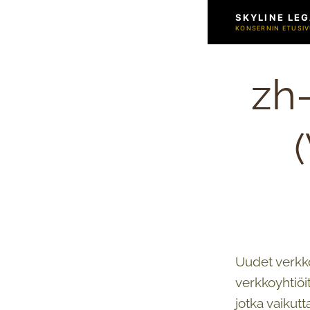
SKYLINE LEG
KONSERNIN ETUSIV
zh
Uudet verkko
verkkoyhtiöi
jotka vaikut