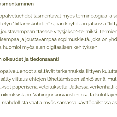
 täsmentäminen
palveluehdot täsmentävät myös terminologiaa ja se
tyn "liittämiskohdan" sijaan käytetään jatkossa "liittym
joustavampaan "taseselvitysjakso"-termiksi. Termie
sempaa ja joustavampaa sopimuskieltä, joka on yhd
 huomioi myös alan digitaalisen kehityksen.
n oikeudet ja tiedonsaanti
opalveluehdot sisältävät tarkennuksia liittyen kulutta
lisätty viittaus ehtojen lähettämiseen sähköisenä, mut
ukset paperisena veloituksetta. Jatkossa verkonhaltij
ia oikeuksistaan. Vahingonkorvausten osalta kuluttajie
 mahdollista vaatia myös samassa käyttöpaikassa asu