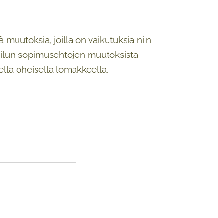
uutoksia, joilla on vaikutuksia niin
rtailun sopimusehtojen muutoksista
ella oheisella lomakkeella.