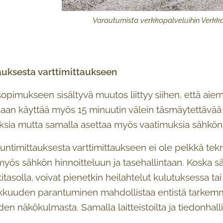
Varautumista verkkopalveluihin Verkk
tauksesta varttimittaukseen
sopimukseen sisältyvä muutos liittyy siihen, että aie
daan käyttää myös 15 minuutin välein täsmäytettävää
sia mutta samalla asettaa myös vaatimuksia sähkön
tuntimittauksesta varttimittaukseen ei ole pelkkä tek
myös sähkön hinnoitteluun ja tasehallintaan. Koska
titasolla, voivat pienetkin heilahtelut kulutuksessa t
rkkuuden parantuminen mahdollistaa entistä tarkem
den näkökulmasta. Samalla laitteistoilta ja tiedonhal