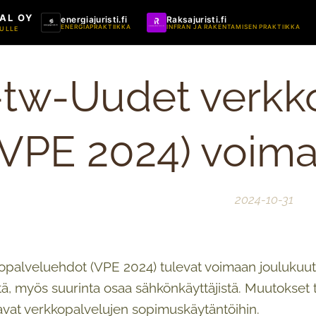
AL OY
energiajuristi.fi
Raksajuristi.fi
ENERGIAPRAKTIIKKA
INFRAN JA RAKENTAMISEN PRAKTIIKKA
ULLE
-tw-Uudet verkk
(VPE 2024) voima
2024-10-31
palveluehdot (VPE 2024) tulevat voimaan joulukuut
tä, myös suurinta osaa sähkönkäyttäjistä. Muutokset
tavat verkkopalvelujen sopimuskäytäntöihin.