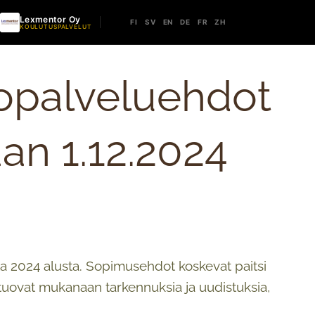
Lexmentor Oy
FI
SV
EN
DE
FR
ZH
KOULUTUSPALVELUT
opalveluehdot
an 1.12.2024
a 2024 alusta. Sopimusehdot koskevat paitsi
 tuovat mukanaan tarkennuksia ja uudistuksia,