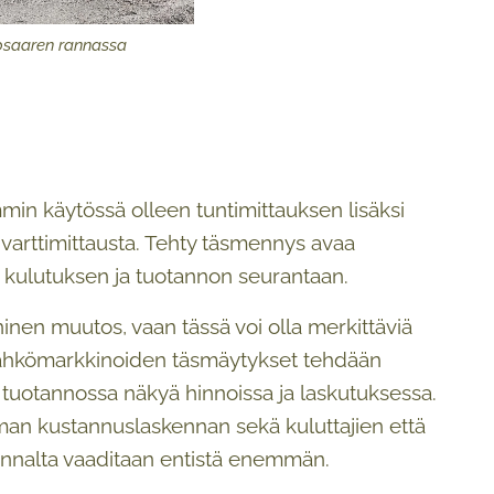
osaaren rannassa
mmin käytössä olleen tuntimittauksen lisäksi
 varttimittausta. Tehty täsmennys avaa
 kulutuksen ja tuotannon seurantaan.
ninen muutos, vaan tässä voi olla merkittäviä
 sähkömarkkinoiden täsmäytykset tehdään
ai tuotannossa näkyä hinnoissa ja laskutuksessa.
man kustannuslaskennan sekä kuluttajien että
linnalta vaaditaan entistä enemmän.