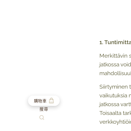
1. Tuntimit
Merkittävin 
jatkossa voi
mahdollisuuk
Siirtyminen 
vaikutuksia 
購物車
jatkossa vart
搜尋
Toisaalta ta
verkkoyhtiöi