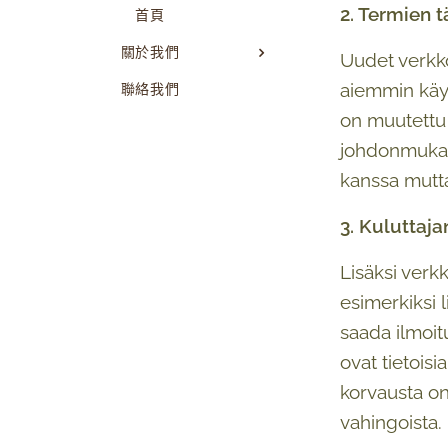
2. Termien
首頁
關於我們
Uudet verkko
aiemmin käyte
聯絡我們
on muutettu 
johdonmukai
kanssa mutta
3. Kuluttaja
Lisäksi verkk
esimerkiksi 
saada ilmoit
ovat tietois
korvausta on
vahingoista.