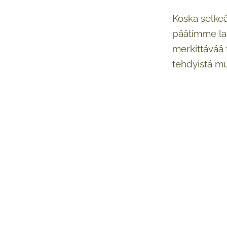
Koska selkeä
päätimme laa
merkittävää 
tehdyistä mu