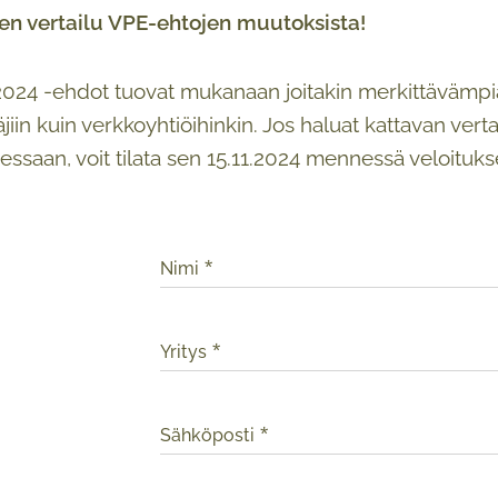
nen vertailu VPE-ehtojen muutoksista!
24 -ehdot tuovat mukanaan joitakin merkittävämpiä m
jiin kuin verkkoyhtiöihinkin. Jos haluat kattavan ve
ssaan, voit tilata sen 15.11.2024 mennessä veloituks
Nimi
Yritys
Sähköposti