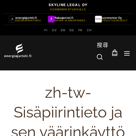
SKYLINE LEGAL OY
KONSERNIN ETUSIVULLE
energiajuristi.fi
Raksajuristi.fi
Lexmentor Oy
ENERGIAPRAKTIIKKA
INFRAN JA RAKENTAMISEN PRAKTIIKKA
KOULUTUSPALVELUT
FI
SV
EN
DE
FR
ZH
搜尋
zh-tw-
Sisäpiirintieto ja
sen väärinkäyttö