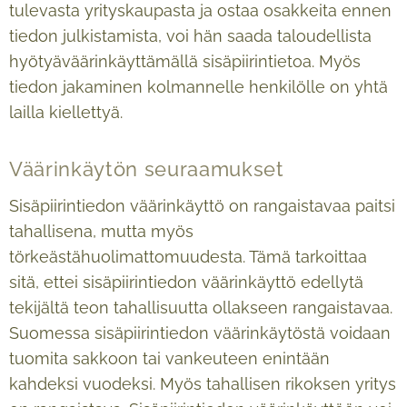
tulevasta yrityskaupasta ja ostaa osakkeita ennen
tiedon julkistamista, voi hän saada taloudellista
hyötyäväärinkäyttämällä sisäpiirintietoa. Myös
tiedon jakaminen kolmannelle henkilölle on yhtä
lailla kiellettyä.
Väärinkäytön seuraamukset
Sisäpiirintiedon väärinkäyttö on rangaistavaa paitsi
tahallisena, mutta myös
törkeästähuolimattomuudesta. Tämä tarkoittaa
sitä, ettei sisäpiirintiedon väärinkäyttö edellytä
tekijältä teon tahallisuutta ollakseen rangaistavaa.
Suomessa sisäpiirintiedon väärinkäytöstä voidaan
tuomita sakkoon tai vankeuteen enintään
kahdeksi vuodeksi. Myös tahallisen rikoksen yritys