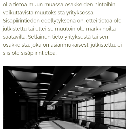
olla tietoa muun muassa osakkeiden hintoihin
vaikuttavista muutoksista yrityksessä.
Sisäpiirintiedon edellytyksenä on, ettei tietoa ole
julkistettu tai ettei se muutoin ole markkinoilla
saatavilla. Sellainen tieto yrityksestä tai sen
osakkeista, joka on asianmukaisesti julkistettu, ei
siis ole sisäpiirintietoa.