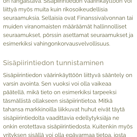
on rangaistava. Sisäpiirintiedon väärinkäyttöön voi
liittyä myös muita kuin rikosoikeudellisia
seuraamuksia. Sellaisia ovat Finanssivalvonnan tai
muiden viranomaisten määräämät hallinnolliset
seuraamukset, pörssin asettamat seuraamukset ja
esimerkiksi vahingonkorvausvelvollisuus.
Sisäpiirintiedon tunnistaminen
Sisäpiirintiedon väärinkäyttöön liittyvä sääntely on
varsin avointa. Sen vuoksi voi olla vaikeaa
päätellä, mikä tieto on esimerkiksi tarpeeksi
täsmällistä ollakseen sisäpiirintietoa. Mitkä
tahansa markkinoilla liikkuvat huhut eivät täytä
sisäpiirintiedolta vaadittavia edellytyksiäja ne
onkin erotettava sisäpiirintiedosta. Kuitenkin myös
yrityksen sisällä voi olla epävarmaa tietoa, josta