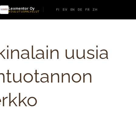
Lexmentor Oy
FI
SV
EN
DE
FR
ZH
KOULUTUSPALVELUT
inalain uusia
öntuotannon
erkko