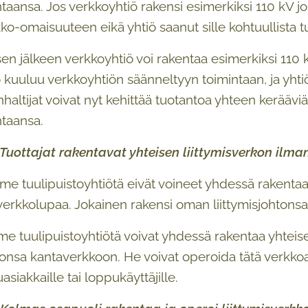
aansa. Jos verkkoyhtiö rakensi esimerkiksi 110 kV johd
kko-omaisuuteen eikä yhtiö saanut sille kohtuullista t
n jälkeen verkkoyhtiö voi rakentaa esimerkiksi 110 kV 
kuuluu verkkoyhtiön säänneltyyn toimintaan, ja yhtiö 
haltijat voivat nyt kehittää tuotantoa yhteen keräävi
taansa.
 Tuottajat rakentavat yhteisen liittymisverkon ilm
e tuulipuistoyhtiötä eivät voineet yhdessä rakentaa
erkkolupaa. Jokainen rakensi oman liittymisjohtonsa, v
me tuulipuistoyhtiötä voivat yhdessä rakentaa yhteise
onsa kantaverkkoon. He voivat operoida tätä verkkoa 
siakkaille tai loppukäyttäjille.