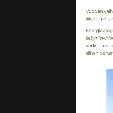
Vuoden vaiht
liiketoiminta
Energiablogi
liittymisverk
yhdistämine
siihen perust