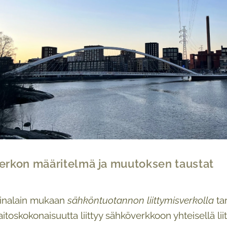
verkon määritelmä ja muutoksen taustat
inalain mukaan
sähköntuotannon liittymisverkolla
tar
aitoskokonaisuutta liittyy sähköverkkoon yhteisellä li