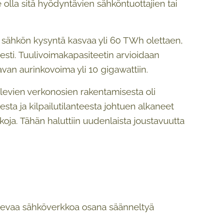
 olla sitä hyödyntävien sähköntuottajien tai
 sähkön kysyntä kasvaa yli 60 TWh olettaen,
esti. Tuulivoimakapasiteetin arvioidaan
avan aurinkovoima yli 10 gigawattiin.
levien verkonosien rakentamisesta oli
esta ja kilpailutilanteesta johtuen alkaneet
oja. Tähän haluttiin uudenlaista joustavuutta
elevaa sähköverkkoa osana säänneltyä