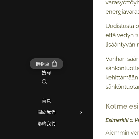
varasyöttöyh
energiavaras
Uudistusta o
että vedyn t
lisääntyvän 
Vanhan säänt
購物車
sähköntuottaj
搜尋
kehittämään 
sähköntuotan
首頁
Kolme esi
關於我們
Esimerkki 1: 
聯絡我們
Aiemmin verk