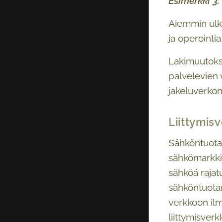
Esimerkki 3:
Aiemmin ulkop
ja operointi
Lakimuutokse
palvelevien 
jakeluverkonh
Liittymis
Sähköntuotan
sähkömarkkin
sähköä rajatu
sähköntuotan
verkkoon ilm
liittymisverk