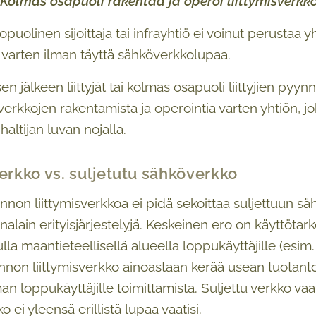
 Kolmas osapuoli rakentaa ja operoi liittymisverkk
uolinen sijoittaja tai infrayhtiö ei voinut perustaa y
a varten ilman täyttä sähköverkkolupaa.
n jälkeen liittyjät tai kolmas osapuoli liittyjien pyy
verkkojen rakentamista ja operointia varten yhtiön, j
altijan luvan nojalla.
verkko vs. suljetutu sähköverkko
non liittymisverkkoa ei pidä sekoittaa suljettuun 
alain erityisjärjestelyjä. Keskeinen ero on käyttötark
lla maantieteellisellä alueella loppukäyttäjille (esim.
non liittymisverkko ainoastaan kerää usean tuotantol
an loppukäyttäjille toimittamista. Suljettu verkko vaa
ko ei yleensä erillistä lupaa vaatisi.