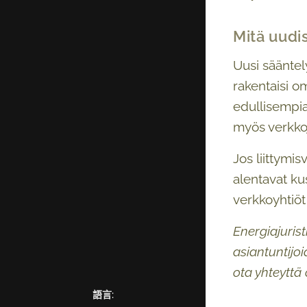
Mitä uudi
Uusi sääntely
rakentaisi o
edullisempia
myös verkkoj
Jos liittymi
alentavat ku
verkkoyhtiöt
Energiajuris
asiantuntijoi
ota yhteyttä 
語言