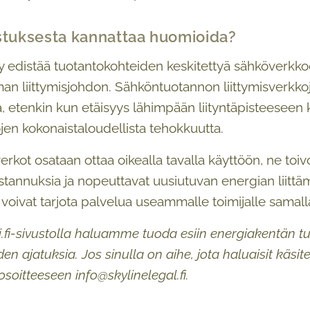
stuksesta kannattaa huomioida?
 edistää tuotantokohteiden keskitettyä sähköverkkoon l
man liittymisjohdon. Sähköntuotannon liittymisverkko
, etenkin kun etäisyys lähimpään liityntäpisteeseen k
en kokonaistaloudellista tehokkuutta.
sverkot osataan ottaa oikealla tavalla käyttöön, ne to
stannuksia ja nopeuttavat uusiutuvan energian liittämi
 voivat tarjota palvelua useammalle toimijalle samall
ti.fi-sivustolla haluamme tuoda esiin energiakentän t
den ajatuksia. Jos sinulla on aihe, jota haluaisit käsi
osoitteeseen info@skylinelegal.fi.