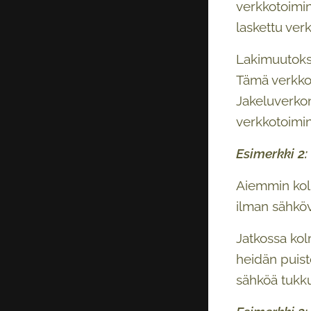
verkkotoimint
laskettu ver
Lakimuutokse
Tämä verkko 
Jakeluverkon
verkkotoimin
Esimerkki 2:
Aiemmin kolm
ilman sähköv
Jatkossa kol
heidän puist
sähköä tukkua