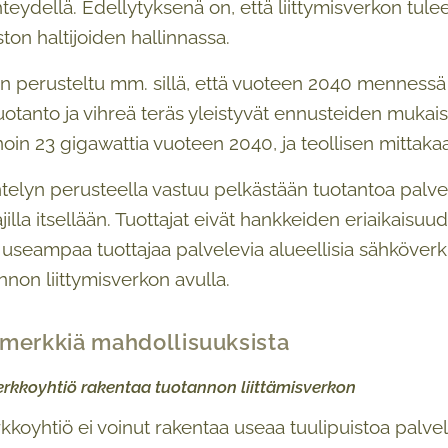
teydellä. Edellytyksenä on, että liittymisverkon tulee
ton haltijoiden hallinnassa.
n perusteltu mm. sillä, että vuoteen 2040 mennessä
uotanto ja vihreä teräs yleistyvät ennusteiden mukais
noin 23 gigawattia vuoteen 2040, ja teollisen mittaka
elyn perusteella vastuu pelkästään tuotantoa palve
illa itsellään. Tuottajat eivät hankkeiden eriaikaisuud
useampaa tuottajaa palvelevia alueellisia sähköverkk
non liittymisverkon avulla.
merkkiä mahdollisuuksista
Verkkoyhtiö rakentaa tuotannon liittämisverkon
koyhtiö ei voinut rakentaa useaa tuulipuistoa palv