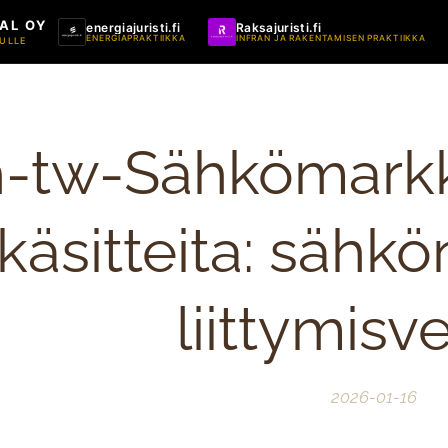
AL OY
energiajuristi.fi
Raksajuristi.fi
ENERGIAPRAKTIIKKA
INFRAN JA RAKENTAMISEN PRAKTIIKKA
ULLE
h-tw-Sähkömarkk
käsitteita: sähk
liittymisv
2026-01-16