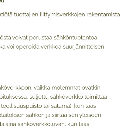
oa
htiötä tuottajien liittymisverkkojen rakentamista
nnöstä voivat perustaa sähköntuotantoa
oka voi operoida verkkoa suurjännitteisen
sähköverkkoon, vaikka molemmat ovatkin
oituksessa: suljettu sähköverkko toimittaa
 teollisuuspuisto tai satama), kun taas
aitoksen sähkön ja siirtää sen yleiseen
tii aina sähköverkkoluvan, kun taas