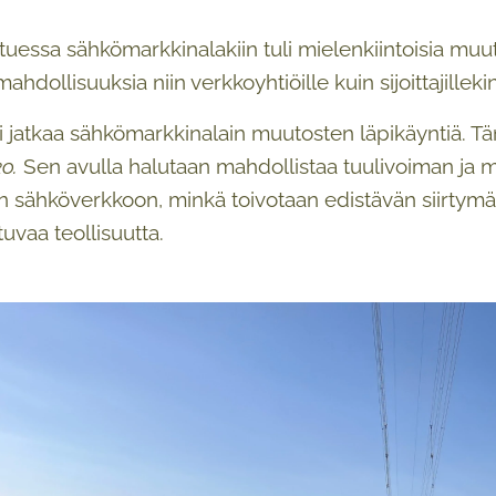
uessa sähkömarkkinalakiin tuli mielenkiintoisia muut
mahdollisuuksia niin verkkoyhtiöille kuin sijoittajillekin
 jatkaa sähkömarkkinalain muutosten läpikäyntiä. 
ko.
Sen avulla halutaan mahdollistaa tuulivoiman ja 
n sähköverkkoon, minkä toivotaan edistävän siirtym
uvaa teollisuutta.