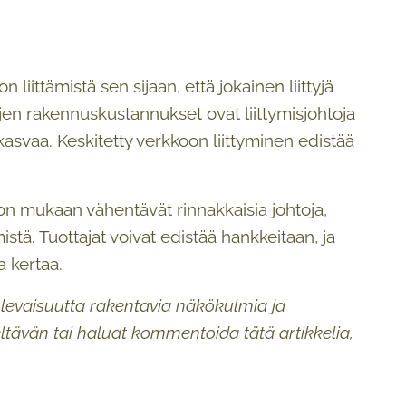
iittämistä sen sijaan, että jokainen liittyjä
jen rakennuskustannukset ovat liittymisjohtoja
asvaa. Keskitetty verkkoon liittyminen edistää
ivon mukaan vähentävät rinnakkaisia johtoja,
stä. Tuottajat voivat edistää hankkeitaan, ja
a kertaa.
ulevaisuutta rakentavia näkökulmia ja
teltävän tai haluat kommentoida tätä artikkelia,