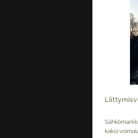
Liittymis
Sähkömarkk
kaksi voimal