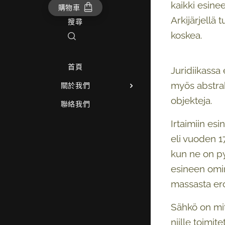
kaikki esinee
購物車
Arkijärjellä 
搜尋
koskea.
首頁
Juridiikassa 
myös abstrakt
關於我們
objekteja.
聯絡我們
Irtaimiin esi
eli vuoden 1
kun ne on py
esineen omin
massasta ero
Sähkö on mita
niille toimit