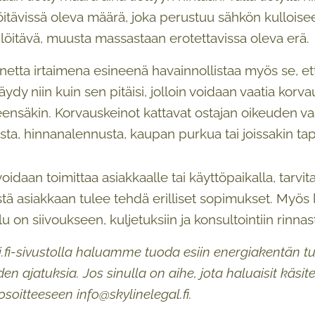
öitävissä oleva määrä, joka perustuu sähkön kulloise
löitävä, muusta massastaan erotettavissa oleva erä.
tta irtaimena esineenä havainnollistaa myös se, että 
täydy niin kuin sen pitäisi, jolloin voidaan vaatia kor
ensäkin. Korvauskeinot kattavat ostajan oikeuden vaa
usta, hinnanalennusta, kaupan purkua tai joissakin 
oidaan toimittaa asiakkaalle tai käyttöpaikalla, tarvita
stä asiakkaan tulee tehdä erilliset sopimukset. Myös l
 on siivoukseen, kuljetuksiin ja konsultointiin rinna
ti.fi-sivustolla haluamme tuoda esiin energiakentän t
den ajatuksia. Jos sinulla on aihe, jota haluaisit käsi
osoitteeseen info@skylinelegal.fi.