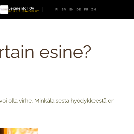
Lexmentor Oy
FI
SV
EN
DE
FR
ZH
KOULUTUSPALVELUT
tain esine?
ä voi olla virhe. Minkälaisesta hyödykkeestä on