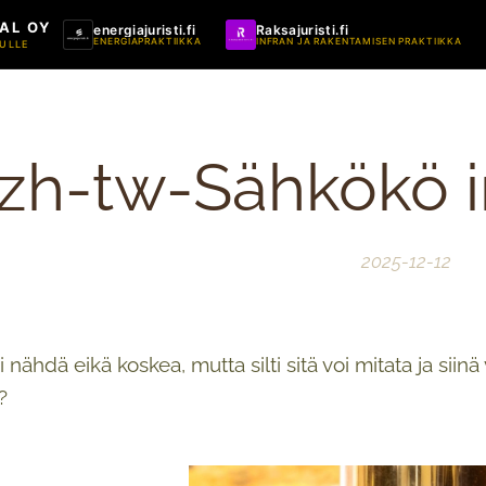
AL OY
energiajuristi.fi
Raksajuristi.fi
ENERGIAPRAKTIIKKA
INFRAN JA RAKENTAMISEN PRAKTIIKKA
ULLE
zh-tw-Sähkökö ir
2025-12-12
 nähdä eikä koskea, mutta silti sitä voi mitata ja siin
?