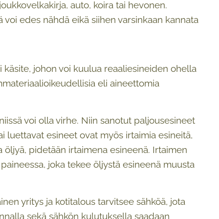
i, joukkovelkakirja, auto, koira tai hevonen.
sitä voi edes nähdä eikä siihen varsinkaan kannata
i käsite, johon voi kuulua reaaliesineiden ohella
mmateriaalioikeudellisia eli aineettomia
niissä voi olla virhe. Niin sanotut paljousesineet
 luettavat esineet ovat myös irtaimia esineitä,
a öljyä, pidetään irtaimena esineenä. Irtaimen
a paineessa, joka tekee öljystä esineenä muusta
en yritys ja kotitalous tarvitsee sähköä, jota
ä hinnalla sekä sähkön kulutuksella saadaan