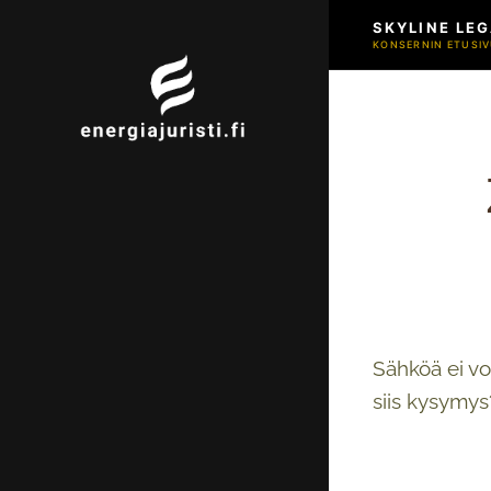
SKYLINE LEG
KONSERNIN ETUSIV
Sähköä ei voi
siis kysymys