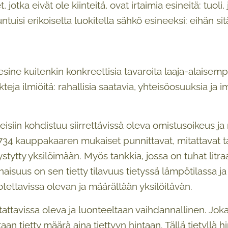
t, jotka eivät ole kiinteitä, ovat irtaimia esineitä: tuol
tuntuisi erikoiselta luokitella sähkö esineeksi: eihän 
esine kuitenkin konkreettisia tavaroita laaja-alaisemp
eja ilmiöitä: rahallisia saatavia, yhteisöosuuksia ja i
neisiin kohdistuu siirrettävissä oleva omistusoikeus ja 
734 kauppakaaren mukaiset punnittavat, mitattavat tai
stytty yksilöimään. Myös tankkia, jossa on tuhat litra
aisuus on sen tietty tilavuus tietyssä lämpötilassa j
tettavissa olevan ja määrältään yksilöitävän.
ttavissa oleva ja luonteeltaan vaihdannallinen. Jokain
etaan tietty määrä aina tiettyyn hintaan. Tällä tietyll