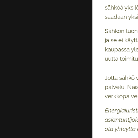
sähköä yksil
saadaan yksi
Sähkön luonne
ja se ei käyt
kaupassa yle
uutta toimit
Jotta sähkö v
palvelu. Näi
verkkopalvelu
Energiajuris
asiantuntijoi
ota yhteyttä 