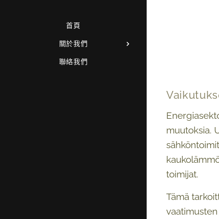
首頁
關於我們
聯絡我們
Vaikutuks
Energiasekto
muutoksia. U
sähköntoimitt
kaukolämmön 
toimijat.
Tämä tarkoit
vaatimusten 