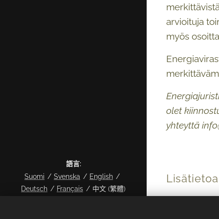
merkittävistä
arvioituja to
myös osoitta
Energiaviras
merkittävämp
Energiajuris
olet kiinnos
yhteyttä inf
語言
Lisätietoa
Suomi
Svenska
English
Deutsch
Français
中文 (繁體)
HE 57/2024
© 2024 Kaikki oikeudet pidätetään