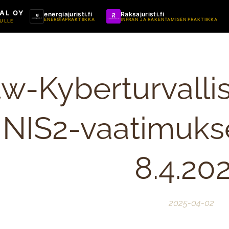
AL OY
energiajuristi.fi
Raksajuristi.fi
ENERGIAPRAKTIIKKA
INFRAN JA RAKENTAMISEN PRAKTIIKKA
ULLE
tw-Kyberturvalli
NIS2-vaatimuks
8.4.20
2025-04-02