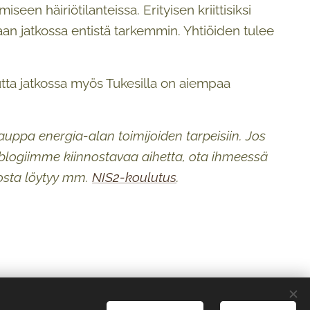
een häiriötilanteissa. Erityisen kriittisiksi
taan jatkossa entistä tarkemmin. Yhtiöiden tulee
utta jatkossa myös Tukesilla on aiempaa
kauppa energia-alan toimijoiden tarpeisiin. Jos
a blogiimme kiinnostavaa aihetta, ota ihmeessä
josta löytyy mm.
NIS2-koulutus
.