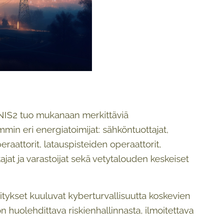
a NIS2 tuo mukanaan merkittäviä
min eri energiatoimijat: sähköntuottajat,
raattorit, latauspisteiden operaattorit,
jat ja varastoijat sekä vetytalouden keskeiset
itykset kuuluvat kyberturvallisuutta koskevien
n huolehdittava riskienhallinnasta, ilmoitettava