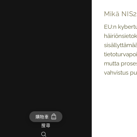
Mikä NIS2
EU:n kybertur
häiriönsieto
sisällyttämä
tietoturvapo
mutta proses
vahvistus pu
購物車
搜尋