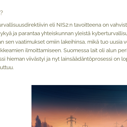
?
vallisuusdirektiivin eli NIS2:n tavoitteena on vahvist
kykyä ja parantaa yhteiskunnan yleistä kyberturvallisu
än sen vaatimukset omiin lakeihinsa, mikä tuo uusia v
ikkeamien ilmoittamiseen. Suomessa lait oli alun peri
si hieman viivästyi ja nyt lainsäädäntöprosessi on l
uttuu.