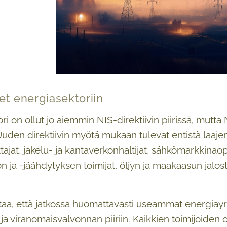
et energiasektoriin
ri on ollut jo aiemmin NIS-direktiivin piirissä, mutt
uden direktiivin myötä mukaan tulevat entistä laajem
ajat, jakelu- ja kantaverkonhaltijat, sähkömarkkinaope
ja -jäähdytyksen toimijat, öljyn ja maakaasun jalosta
taa, että jatkossa huomattavasti useammat energiayr
ja viranomaisvalvonnan piiriin. Kaikkien toimijoiden o