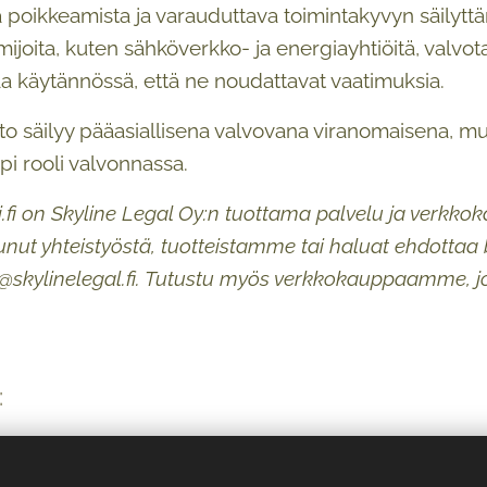
 poikkeamista ja varauduttava toimintakyvyn säilyttämis
imijoita, kuten sähköverkko- ja energiayhtiöitä, valvo
a käytännössä, että ne noudattavat vaatimuksia.
to säilyy pääasiallisena valvovana viranomaisena, m
i rooli valvonnassa.
ti.fi on Skyline Legal Oy:n tuottama palvelu ja verkko
tunut yhteistyöstä, tuotteistamme tai haluat ehdotta
o@skylinelegal.fi. Tutustu myös verkkokauppaamme, 
:
 vp