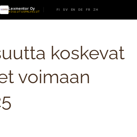
Lexmentor Oy
FI
SV
EN
DE
FR
ZH
KOULUTUSPALVELUT
suutta koskevat
et voimaan
25