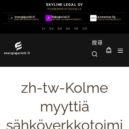
SKYLINE LEGAL OY
KONSERNIN ETUSIVULLE
energiajuristi.fi
Raksajuristi.fi
Lexmentor Oy
ENERGIAPRAKTIIKKA
INFRAN JA RAKENTAMISEN PRAKTIIKKA
KOULUTUSPALVELUT
FI
SV
EN
DE
FR
ZH
搜尋
zh-tw-Kolme
myyttiä
sähköverkkotoimi