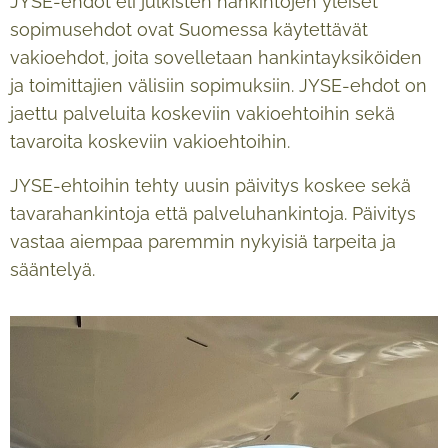
JYSE-ehdot eli julkisten hankintojen yleiset
sopimusehdot ovat Suomessa käytettävät
vakioehdot, joita sovelletaan hankintayksiköiden
ja toimittajien välisiin sopimuksiin. JYSE-ehdot on
jaettu palveluita koskeviin vakioehtoihin sekä
tavaroita koskeviin vakioehtoihin.
JYSE-ehtoihin tehty uusin päivitys koskee sekä
tavarahankintoja että palveluhankintoja. Päivitys
vastaa aiempaa paremmin nykyisiä tarpeita ja
sääntelyä.