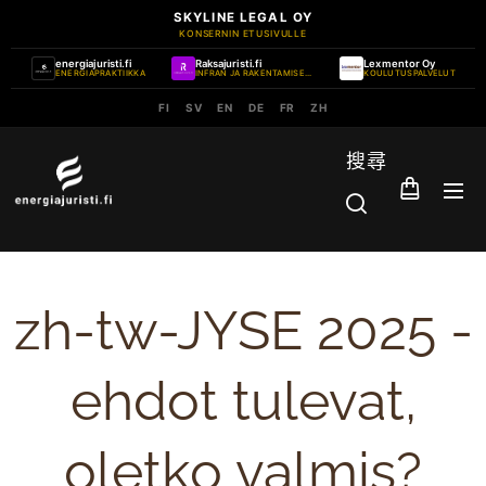
SKYLINE LEGAL OY
KONSERNIN ETUSIVULLE
energiajuristi.fi
Raksajuristi.fi
Lexmentor Oy
ENERGIAPRAKTIIKKA
INFRAN JA RAKENTAMISEN PRAKTIIKKA
KOULUTUSPALVELUT
FI
SV
EN
DE
FR
ZH
搜尋
zh-tw-JYSE 2025 -
ehdot tulevat,
oletko valmis?