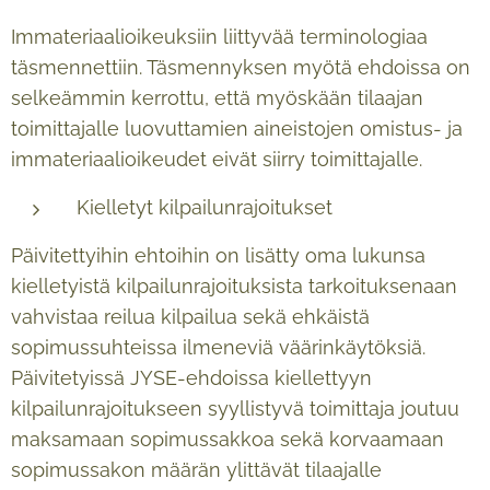
Immateriaalioikeuksiin liittyvää terminologiaa
täsmennettiin. Täsmennyksen myötä ehdoissa on
selkeämmin kerrottu, että myöskään tilaajan
toimittajalle luovuttamien aineistojen omistus- ja
immateriaalioikeudet eivät siirry toimittajalle.
Kielletyt kilpailunrajoitukset
Päivitettyihin ehtoihin on lisätty oma lukunsa
kielletyistä kilpailunrajoituksista tarkoituksenaan
vahvistaa reilua kilpailua sekä ehkäistä
sopimussuhteissa ilmeneviä väärinkäytöksiä.
Päivitetyissä JYSE-ehdoissa kiellettyyn
kilpailunrajoitukseen syyllistyvä toimittaja joutuu
maksamaan sopimussakkoa sekä korvaamaan
sopimussakon määrän ylittävät tilaajalle