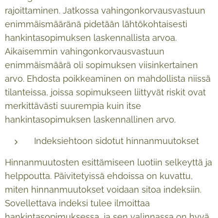
rajoittaminen. Jatkossa vahingonkorvausvastuun
enimmäismääränä pidetään lähtökohtaisesti
hankintasopimuksen laskennallista arvoa.
Aikaisemmin vahingonkorvausvastuun
enimmäismäärä oli sopimuksen viisinkertainen
arvo. Ehdosta poikkeaminen on mahdollista niissä
tilanteissa, joissa sopimukseen liittyvät riskit ovat
merkittävästi suurempia kuin itse
hankintasopimuksen laskennallinen arvo.
Indeksiehtoon sidotut hinnanmuutokset
Hinnanmuutosten esittämiseen luotiin selkeyttä ja
helppoutta. Päivitetyissä ehdoissa on kuvattu,
miten hinnanmuutokset voidaan sitoa indeksiin.
Sovellettava indeksi tulee ilmoittaa
hankintasopimuksessa, ja sen valinnassa on hyvä