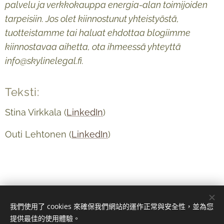
palvelu ja verkkokauppa energia-alan toimijoiden
tarpeisiin. Jos olet kiinnostunut yhteistyöstä,
tuotteistamme tai haluat ehdottaa blogiimme
kiinnostavaa aihetta, ota ihmeessä yhteyttä
info@skylinelegal.fi.
Teksti:
Stina Virkkala (
LinkedIn
)
Outi Lehtonen (
LinkedIn
)
我們使用了 cookies 來確保我們網站的運作正常與安全性，並為您
提供最佳的使用體驗。