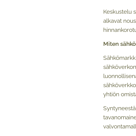
Keskustelu s
alkavat nous
hinnankorotu
Miten sähkö
Sähkömarkkin
sähköverkon 
luonnollisena
sähköverkkoy
yhtiön omist
Syntyneestä 
tavanomainen
valvontamalli