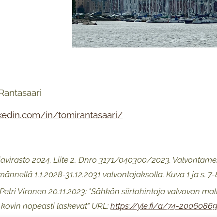
 Rantasaari
nkedin.com/in/tomirantasaari/
avirasto 2024. Liite 2, Dnro 3171/040300/2023. Valvontamen
männellä 1.1.2028-31.12.2031 valvontajaksolla. Kuva 1 ja s. 7-
Petri Vironen 20.11.2023: "Sähkön siirtohintoja valvovan ma
 kovin nopeasti laskevat" URL:
https://yle.fi/a/74-2006086