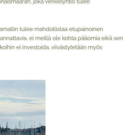
onaismäärän, joka verkkoyhtiö tulee
tamallin tulee mahdollistaa etupainoinen
annattavia, ei meillä ole kohta pääomia eikä sen
ihin ei investoida, viivästytetään myös