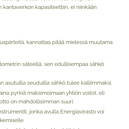
kantaverkon kapasiteettiin, ei niinkään
ruspiirteitä, kannattaa pitää mielessä muutama
lometrin säteellä, sen edullisempaa sähkö
asutuilla seuduilla sähkö tulee kalliimmaksi.
ina pyrkiä maksimoimaan yhtiön voitot, eli
tuotto on mahdollisimman suuri.
nstrumentti, jonka avulla Energiavirasto voi
skemiselle