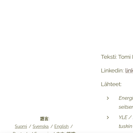
Teksti: Tomi
Linkedin:
li
Lähteet:
Energi
seitse
YLE / 
語言
tuskin
Suomi
Svenska
English