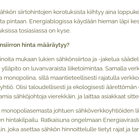
ähkön siirtohintojen korotuksista kiihtyy aina loppuk
ta pintaan. Energiablogissa käydään hieman läpi kesku
ksissa tosiasiassa on kyse.
nsiirron hinta määräytyy?
oita mukaan lukien sähkönsiirtoa ja -jakelua sääde
ylläpito on luvanvaraista liiketoimintaa. Samalla verk
 monopolina, sillä maantieteellisesti rajatulla verkko
htiö. Olisi taloudellisesti ja ekologisesti äärettö
amia sähköjohtoja vierekkäin, ja laittaa asiakkaat sit
monopoliasemasta johtuen sähköverkkoyhtiöiden liiket
 hintakilpailu. Ratkaisuna ongelmaan Energiavirast
n, joka asettaa sähkön hinnoittelulle tietyt rajat ja t