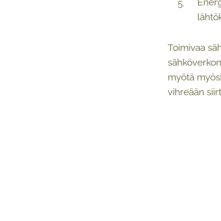
Energ
lähtö
Toimivaa säh
sähköverkon 
myötä myöskä
vihreään siir