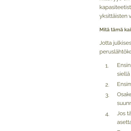
kapasiteetis
yksittäisten 
Mitä tämä kai
Jotta julkis
peruslähtöko
Ensin
siellä
Ensim
Osake
suunn
Jos t
asett