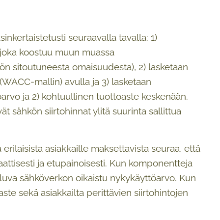
nkertaistetusti seuraavalla tavalla: 1)
o (joka koostuu muun muassa
öön sitoutuneesta omaisuudesta), 2) lasketaan
WACC-mallin) avulla ja 3) lasketaan
arvo ja 2) kohtuullinen tuottoaste keskenään.
t sähkön siirtohinnat ylitä suurinta sallittua
laisista asiakkaille maksettavista seuraa, että
attisesti ja etupainoisesti. Kun komponentteja
uluva sähköverkon oikaistu nykykäyttöarvo. Kun
te sekä asiakkailta perittävien siirtohintojen