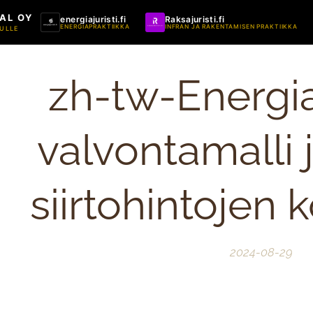
AL OY
energiajuristi.fi
Raksajuristi.fi
ENERGIAPRAKTIIKKA
INFRAN JA RAKENTAMISEN PRAKTIIKKA
ULLE
zh-tw-Energia
valvontamalli 
siirtohintojen 
2024-08-29