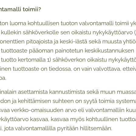
tamalli toimii?
on luoma kohtuullisen tuoton valvontamalli toimii yksi
 kullekin sähköverkolle sen oikaistu nykykäyttöarv
enttien pitoajoista ja keski-iästä sekä muusta yhti
 tuottoaste pääoman painotetun keskikustannuksen (
 tuotto kertomalla 1) sähköverkon oikaistu nykykäyttö
nen tuottoaste on tiedossa, on vain valvottava, etteivä
oa.
alain asettamista kannustimista sekä muun muassa eri
idon ja kehittämisen suhteen on syytä toimia systema
svaa verkko-omaisuuden arvo eli valvontamalliin ku
ykäyttöarvo kasvaa, kasvaa myös kohtuullinen tuottoas
, jota valvontamallilla pyritään hillitsemään.