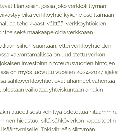
yvät tilanteisiin, joissa joko verkkoliittymän
 viivästyy eikä verkkoyhtiö kykene osoittamaan
 haluaa tehokkaasti välttää, verkkoyhtiöiden
ajohtoa sekä maakaapeloida verkkoaan.
liaan siihen suuntaan, ettei verkkoyhtiöiden
vassa valvontamallissa on uudistettu verkon
a jokaisen investoinnin toteutusvuoden hintojen
lissa on myös luovuttu vuosien 2024-2027 ajaksi
jossa sähköverkkoyhtiöt ovat uhanneet vähentää
puolestaan vaikuttaa yhteiskuntaan ainakin
akin alueellisesti kehittyä odotettua hitaammin.
tuminen hidastuu, sillä sähköverkon kapasiteetin
lisääntymiselle. Toki vihreän siirtymän