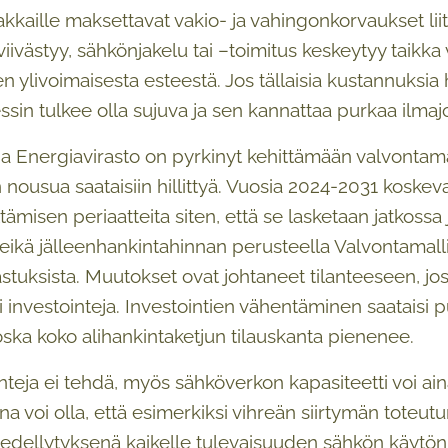
akkaille maksettavat vakio- ja vahingonkorvaukset liitt
iivästyy, sähkönjakelu tai –toimitus keskeytyy taikka
n ylivoimaisesta esteestä. Jos tällaisia kustannuksia
ssin tulkee olla sujuva ja sen kannattaa purkaa ilm
a Energiavirasto on pyrkinyt kehittämään valvontamal
en nousua saataisiin hillittyä. Vuosia 2024-2031 koske
tämisen periaatteita siten, että se lasketaan jatkoss
 eikä jälleenhankintahinnan perusteella Valvontamal
kastuksista. Muutokset ovat johtaneet tilanteeseen, 
 investointeja. Investointien vähentäminen saataisi 
 koska koko alihankintaketjun tilauskanta pienenee.
nteja ei tehdä, myös sähköverkon kapasiteetti voi ain
ana voi olla, että esimerkiksi vihreän siirtymän toteu
n edellytyksenä kaikelle tulevaisuuden sähkön käytön 