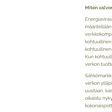
Miten valvon
Energiavirast
määritellään
verkkokompon
kohtuullinen
kohtuullinen
Kun kohtuulli
verkon tuott
Sähkömarkkin
verkon ylläp
uusitaan, ka
oikaistu nyk
kokonaispotti