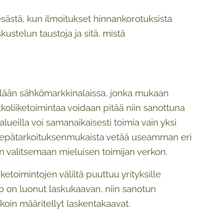
esästä, kun ilmoitukset hinnankorotuksista
stelun taustoja ja sitä, mistä
llään sähkömarkkinalaissa, jonka mukaan
koliiketoimintaa voidaan pitää niin sanottuna
alueilla voi samanaikaisesti toimia vain yksi
män epätarkoituksenmukaista vetää useamman eri
ten valitsemaan mieluisen toimijan verkon.
oimintojen väliltä puuttuu yrityksille
o on luonut laskukaavan, niin sanotun
arkoin määritellyt laskentakaavat.