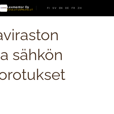
Lexmentor Oy
FI
SV
EN
DE
FR
ZH
KOULUTUSPALVELUT
viraston
ja sähkön
korotukset