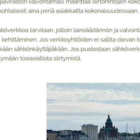
iaviraston valvontamalli määrittää siirtohintojen kok
kohtaisesti aina periä asiakkailta kokonaisuudessaan.
köverkkoa tarvitaan, jolloin lainsäädännön ja valvon
kehittäminen. Jos verkkoyhtiöiden ei sallita olevan k
än sähkönkäyttäjiäkään. Jos puolestaan sähköverkko
tymään tosiasiallista siirtymistä.