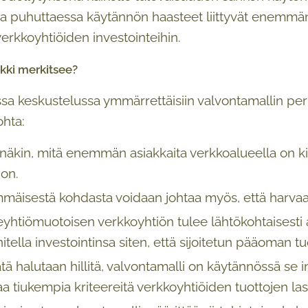
ta puhuttaessa käytännön haasteet liittyvät enemmän 
verkkoyhtiöiden investointeihin.
kki merkitsee?
essa keskustelussa ymmärrettäisiin valvontamallin pe
hta:
näkin, mitä enemmän asiakkaita verkkoalueella on ki
 on.
mäisestä kohdasta voidaan johtaa myös, että harvaan 
yhtiömuotoisen verkkoyhtiön tulee lähtökohtaisesti a
itella investointinsa siten, että sijoitetun pääoman 
ätä halutaan hillitä, valvontamalli on käytännössä se i
aa tiukempia kriteereitä verkkoyhtiöiden tuottojen la