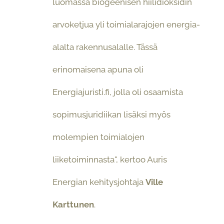
luomassa biogeenisen hiilidioksidin
arvoketjua yli toimialarajojen energia-
alalta rakennusalalle. Tässä
erinomaisena apuna oli
Energiajuristi.fi, jolla oli osaamista
sopimusjuridiikan lisäksi myös
molempien toimialojen
liiketoiminnasta", kertoo Auris
Energian kehitysjohtaja
Ville
Karttunen
.