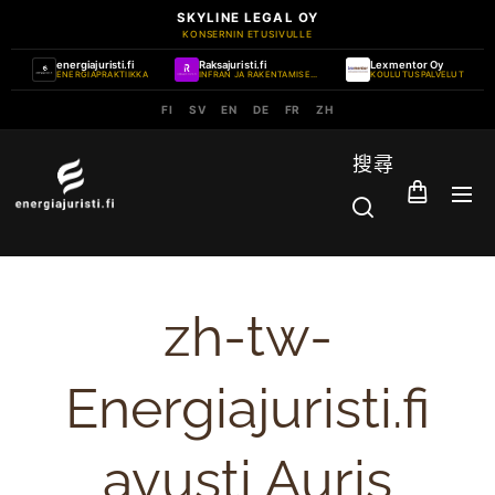
SKYLINE LEGAL OY
KONSERNIN ETUSIVULLE
energiajuristi.fi
Raksajuristi.fi
Lexmentor Oy
ENERGIAPRAKTIIKKA
INFRAN JA RAKENTAMISEN PRAKTIIKKA
KOULUTUSPALVELUT
FI
SV
EN
DE
FR
ZH
搜尋
zh-tw-
Energiajuristi.fi
avusti Auris