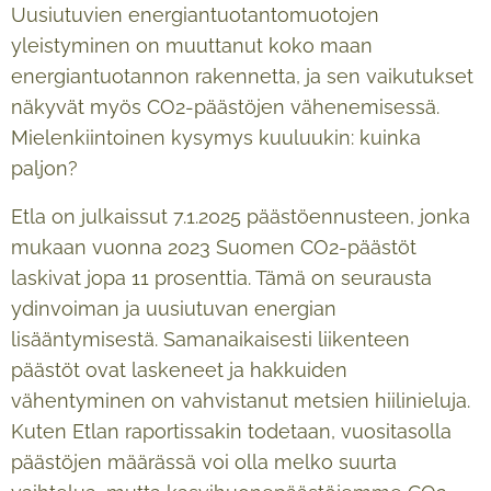
Uusiutuvien energiantuotantomuotojen
yleistyminen on muuttanut koko maan
energiantuotannon rakennetta, ja sen vaikutukset
näkyvät myös CO2-päästöjen vähenemisessä.
Mielenkiintoinen kysymys kuuluukin: kuinka
paljon?
Etla on julkaissut 7.1.2025 päästöennusteen, jonka
mukaan vuonna 2023 Suomen CO2-päästöt
laskivat jopa 11 prosenttia. Tämä on seurausta
ydinvoiman ja uusiutuvan energian
lisääntymisestä. Samanaikaisesti liikenteen
päästöt ovat laskeneet ja hakkuiden
vähentyminen on vahvistanut metsien hiilinieluja.
Kuten Etlan raportissakin todetaan, vuositasolla
päästöjen määrässä voi olla melko suurta