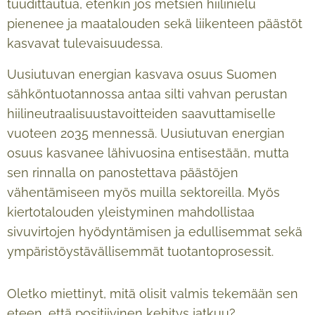
tuudittautua, etenkin jos metsien hiilinielu
pienenee ja maatalouden sekä liikenteen päästöt
kasvavat tulevaisuudessa.
Uusiutuvan energian kasvava osuus Suomen
sähköntuotannossa antaa silti vahvan perustan
hiilineutraalisuustavoitteiden saavuttamiselle
vuoteen 2035 mennessä. Uusiutuvan energian
osuus kasvanee lähivuosina entisestään, mutta
sen rinnalla on panostettava päästöjen
vähentämiseen myös muilla sektoreilla. Myös
kiertotalouden yleistyminen mahdollistaa
sivuvirtojen hyödyntämisen ja edullisemmat sekä
ympäristöystävällisemmät tuotantoprosessit.
Oletko miettinyt, mitä olisit valmis tekemään sen
eteen, että positiivinen kehitys jatkuu?