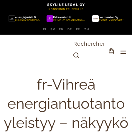
SKYLINE LEGAL OY
KONSERNIN ETUSIVULLE
energiajuristi.fi
Raksajuristi.fi
Lexmentor Oy
ENERGIAPRAKTIIKKA
INFRAN JA RAKENTAMISEN PRAKTIIKKA
KOULUTUSPALVELUT
FI
SV
EN
DE
FR
ZH
Rechercher
fr-Vihreä
energiantuotanto
yleistyy – näkyykö