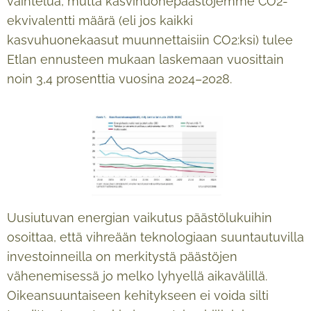
vaihtelua, mutta kasvihuonepäästöjemme CO2-
ekvivalentti määrä (eli jos kaikki
kasvuhuonekaasut muunnettaisiin CO2:ksi) tulee
Etlan ennusteen mukaan laskemaan vuosittain
noin 3,4 prosenttia vuosina 2024–2028.
Uusiutuvan energian vaikutus päästölukuihin
osoittaa, että vihreään teknologiaan suuntautuvilla
investoinneilla on merkitystä päästöjen
vähenemisessä jo melko lyhyellä aikavälillä.
Oikeansuuntaiseen kehitykseen ei voida silti