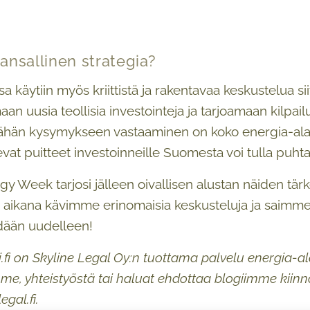
nsallinen strategia?
 käytiin myös kriittistä ja rakentavaa keskustelua si
an uusia teollisia investointeja ja tarjoamaan kilpail
ähän kysymykseen vastaaminen on koko energia-alan 
evat puitteet investoinneille Suomesta voi tulla puhta
y Week tarjosi jälleen oivallisen alustan näiden tä
ikana kävimme erinomaisia keskusteluja ja saimme 
ään uudelleen!
i.fi on Skyline Legal Oy:n tuottama palvelu energia-al
me, yhteistyöstä tai haluat ehdottaa blogiimme kiinn
egal.fi.