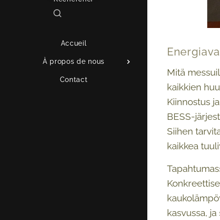
Accueil
Energiava
À propos de nous
Mitä messuil
Contact
kaikkien huu
Kiinnostus ja
BESS-järjest
Siihen tarvi
kaikkea tuul
Tapahtumass
Konkreettis
kaukolämpöve
kasvussa, ja 