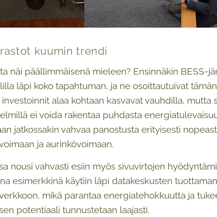
rastot kuumin trendi
ta näi päällimmäisenä mieleen? Ensinnäkin BESS-järj
lilla läpi koko tapahtuman, ja ne osoittautuivat tämä
 investoinnit alaa kohtaan kasvavat vauhdilla, mutta s
elmillä ei voida rakentaa puhdasta energiatulevaisu
taan jatkossakin vahvaa panostusta erityisesti nopea
ivoimaan ja aurinkövoimaan.
a nousi vahvasti esiin myös sivuvirtojen hyödyntäm
ena esimerkkinä käytiin läpi datakeskusten tuottam
rkkoon, mikä parantaa energiatehokkuutta ja tukee k
sen potentiaali tunnustetaan laajasti.