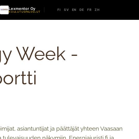
Lexmentor Oy
FI
SV
EN
DE
FR
ZH
KOULUTUSPALVELUT
gy Week -
ortti
ijat, asiantuntijat ja päättäjät yhteen Vaasaan
tulevaisuuden näkymiin. Energiajuristi.fi ja