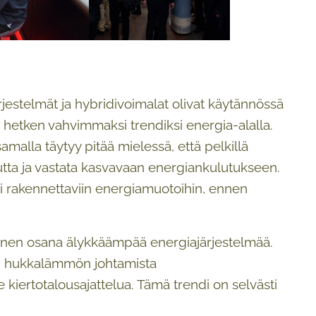
estelmät ja hybridivoimalat olivat käytännössä
n hetken vahvimmaksi trendiksi energia-alalla.
amalla täytyy pitää mielessä, että pelkillä
utta ja vastata kasvavaan energiankulutukseen.
sti rakennettaviin energiamuotoihin, ennen
inen osana älykkäämpää energiajärjestelmää.
an hukkalämmön johtamista
iertotalousajattelua. Tämä trendi on selvästi