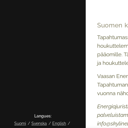
Suomen ka
Tapahtumassa
houkuttelema
pääomille. T
ja houkuttel
Vaasan Energ
Tapahtuman a
vuonna nähd
Energiajurist
palveluistam
Langues
info@skylinel
Suomi
Svenska
English