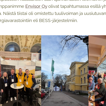
umppanimme
Envisor Oy
olivat tapahtumassa esillä yhte
. Näistä tiistai oli omistettu tuulivoiman ja uusiutuv
rgiavarastointiin eli BESS-järjestelmiin.