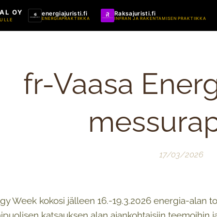
AL OY
energiajuristi.fi
Raksajuristi.fi
ENERGIAPRAKTIIKKA
INFRAN JA RAKENTAMISEN PRAKTIIKKA
ULLE
fr-Vaasa Ener
messurap
17/03/2026
y Week kokosi jälleen 16.-19.3.2026 energia-alan toim
ipuolisen katsauksen alan ajankohtaisiin teemoihin ja 