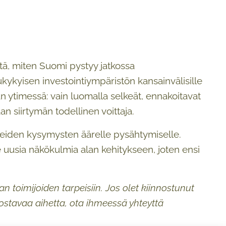
itä, miten Suomi pystyy jatkossa
ukykyisen investointiympäristön kansainvälisille
ytimessä: vain luomalla selkeät, ennakoitavat
an siirtymän todellinen voittaja.
rkeiden kysymysten äärelle pysähtymiselle.
uusia näkökulmia alan kehitykseen, joten ensi
an toimijoiden tarpeisiin. Jos olet kiinnostunut
ostavaa aihetta, ota ihmeessä yhteyttä