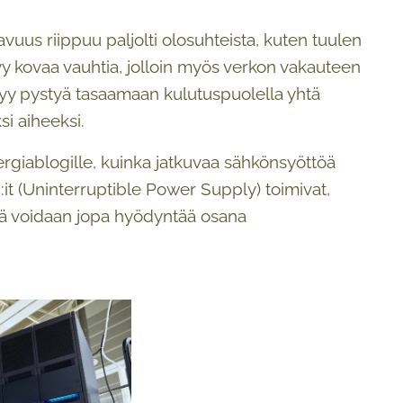
vuus riippuu paljolti olosuhteista, kuten tuulen
y kovaa vauhtia, jolloin myös verkon vakauteen
ytyy pystyä tasaamaan kulutuspuolella yhtä
i aiheeksi.
nergiablogille, kuinka jatkuvaa sähkönsyöttöä
:it (Uninterruptible Power Supply) toimivat,
itä voidaan jopa hyödyntää osana