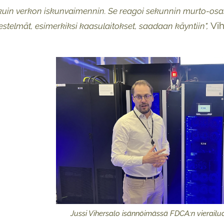
 kuin verkon iskunvaimennin. Se reagoi sekunnin murto-osa
Vih
stelmät, esimerkiksi kaasulaitokset, saadaan käyntiin",
Jussi Vihersalo isännöimässä FDCA:n vierailu