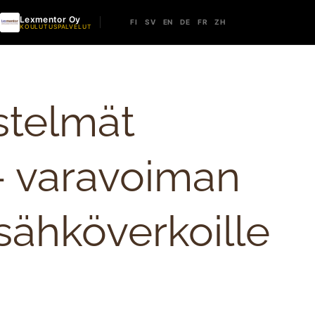
Lexmentor Oy
FI
SV
EN
DE
FR
ZH
KOULUTUSPALVELUT
stelmät
– varavoiman
 sähköverkoille