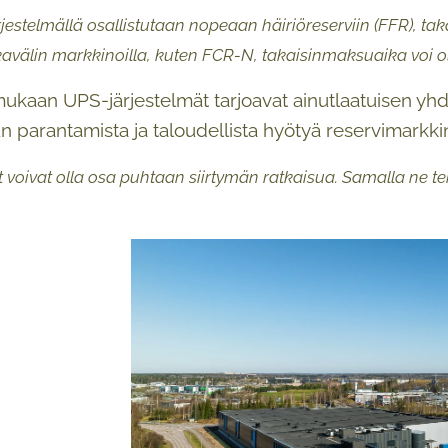
rjestelmällä osallistutaan nopeaan häiriöreserviin (FFR), t
välin markkinoilla, kuten FCR-N, takaisinmaksuaika voi o
ukaan UPS-järjestelmät tarjoavat ainutlaatuisen yh
 parantamista ja taloudellista hyötyä reservimarkkin
t voivat olla osa puhtaan siirtymän ratkaisua. Samalla ne 