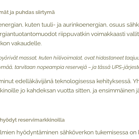
mät ja puhdas siirtymä
nergian, kuten tuuli- ja aurinkoenergian, osuus säh
rgiantuotantomuodot riippuvatkin voimakkaasti vallit
rkon vakaudelle.
 pyörivät massat, kuten hiilivoimalat, ovat hidastaneet taaj
tymää, tarvitaan nopeampia reservejä – ja tässä UPS-järjes
minut edelläkävijänä teknologisessa kehityksessä. Yh
kkinoille jo kahdeksan vuotta sitten, ja ensimmäinen 
hyödyt reservimarkkinoilla
lmien hyödyntäminen sähköverkon tukemisessa on ko