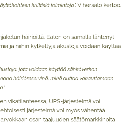
Vihersalo kertoo.
yttökohteen kriittisiä toimintoja",
jakelun häiriöiltä. Eaton on samalla lähtenyt
lmiä ja niihin kytkettyjä akustoja voidaan käyttää
akustoja, jota voidaan käyttää sähköverkon
eana häiriöreservinä, mikä auttaa vakauttamaan
a."
n vikatilanteessa, UPS-järjestelmä voi
ehtoisesti järjestelmä voi myös vähentää
en arvokkaan osan taajuuden säätömarkkinoita