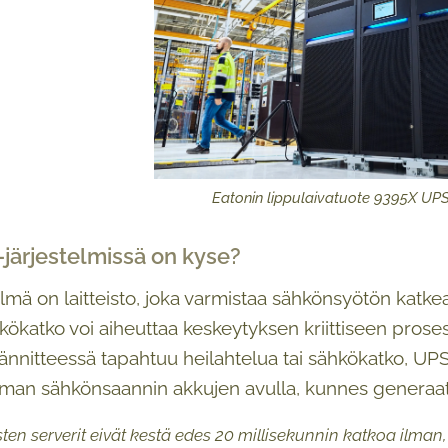
Eatonin lippulaivatuote 9395X UP
järjestelmissä on kyse?
lmä on laitteisto, joka varmistaa sähkönsyötön katkea
hkökatko voi aiheuttaa keskeytyksen kriittiseen proses
ännitteessä tapahtuu heilahtelua tai sähkökatko, UPS 
an sähkönsaannin akkujen avulla, kunnes generaattor
en serverit eivät kestä edes 20 millisekunnin katkoa ilman,