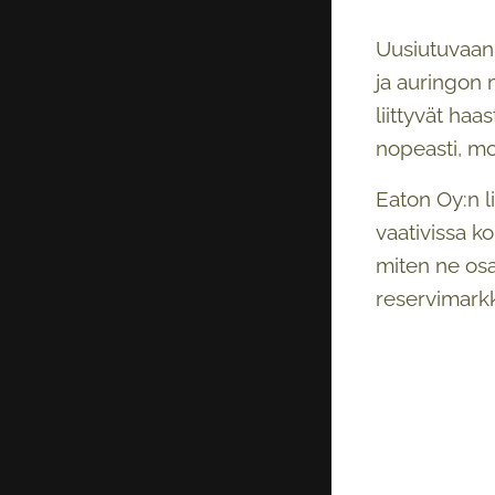
Uusiutuvaan 
ja auringon 
liittyvät ha
nopeasti, mo
Eaton Oy:n l
vaativissa k
miten ne osa
reservimarkk