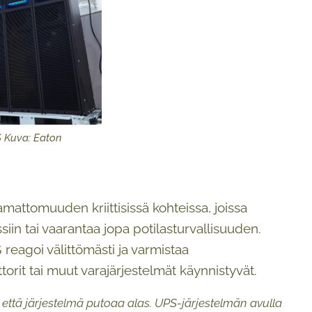
S Kuva: Eaton
mattomuuden kriittisissä kohteissa, joissa
siin tai vaarantaa jopa potilasturvallisuuden.
reagoi välittömästi ja varmistaa
it tai muut varajärjestelmät käynnistyvät.
 että järjestelmä putoaa alas. UPS-järjestelmän avulla