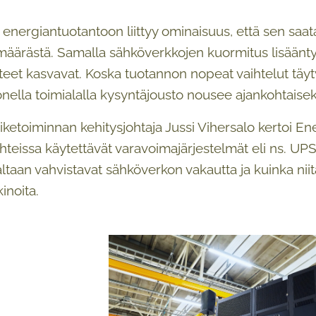
energiantuotantoon liittyy ominaisuus, että sen saata
määrästä. Samalla sähköverkkojen kuormitus lisäänty
asteet kasvavat. Koska tuotannon nopeat vaihtelut tä
nella toimialalla kysyntäjousto nousee ajankohtaiseks
iiketoiminnan kehitysjohtaja Jussi Vihersalo kertoi E
ohteissa käytettävät varavoimajärjestelmät eli ns. UPS
ltaan vahvistavat sähköverkon vakautta ja kuinka ni
inoita.