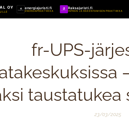
AL OY
energiajuristi.fi
Raksajuristi.fi
ENERGIAPRAKTIIKKA
INFRAN JA RAKENTAMISEN PRAKTIIKKA
ULLE
fr-UPS-järje
atakeskuksissa 
äksi taustatukea
23/03/2025