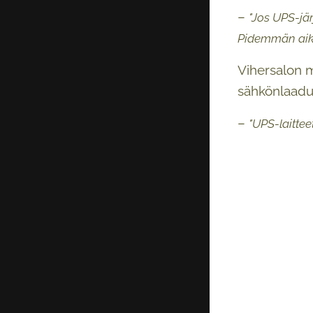
–
"Jos UPS-jä
Pidemmän aika
Vihersalon m
sähkönlaadun
–
"UPS-laittee