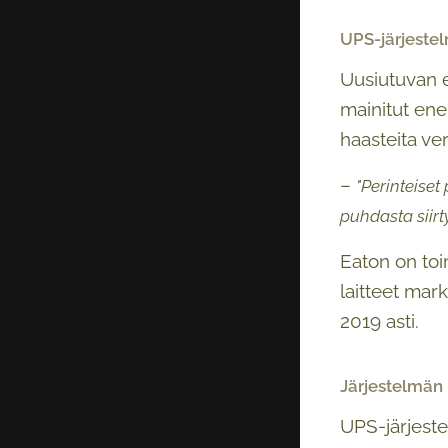
UPS-järjestel
Uusiutuvan e
mainitut ene
haasteita ve
–
"Perinteiset
puhdasta siir
Eaton on toi
laitteet mar
2019 asti.
Järjestelmän 
UPS-järjeste