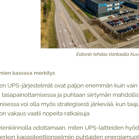
Eatonin tehdas Vantaalla Kuv
lmien kasvava merkitys
n UPS-järjestelmät ovat paljon enemmän kuin vain va
 tasapainottamisessa ja puhtaan siirtymän mahdolli
isessa voi olla myös strategisesti järkevää, kun ta
on vakaus vaatii nopeita ratkaisuja.
nkiinnolla odottamaan, miten UPS-laitteiden hyödyn
erkon kapasiteettiongelmiin puhtaiden energiamuot