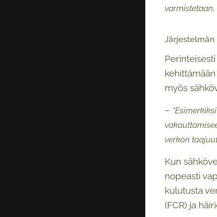
varmistetaan, 
Järjestelmän 
Perinteisest
kehittämään l
myös sähköv
–
"Esimerkiks
vakauttamisee
verkon taajuut
Kun sähköver
nopeasti vap
kulutusta ve
(FCR) ja häir