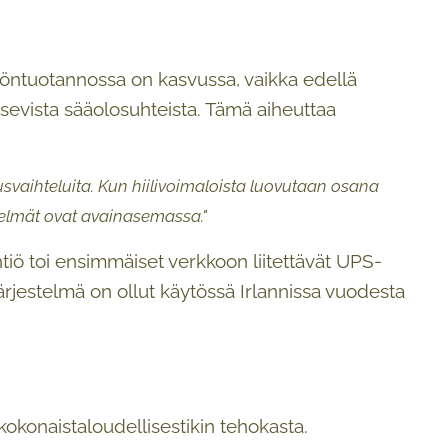
köntuotannossa on kasvussa, vaikka edellä
sevista sääolosuhteista. Tämä aiheuttaa
uusvaihteluita. Kun hiilivoimaloista luovutaan osana
telmät ovat avainasemassa."
tiö toi ensimmäiset verkkoon liitettävät UPS-
järjestelmä on ollut käytössä Irlannissa vuodesta
konaistaloudellisestikin tehokasta.