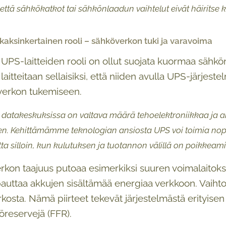
että sähkökatkot tai sähkönlaadun vaihtelut eivät häiritse kä
kaksinkertainen rooli – sähköverkon tuki ja varavoima
i UPS-laitteiden rooli on ollut suojata kuormaa sähkön
aitteitaan sellaisiksi, että niiden avulla UPS-järjeste
erkon tukemiseen.
i datakeskuksissa on valtava määrä tehoelektroniikkaa ja 
n. Kehittämämme teknologian ansiosta UPS voi toimia nop
ta silloin, kun kulutuksen ja tuotannon välillä on poikkeami
kon taajuus putoaa esimerkiksi suuren voimalaitokse
auttaa akkujen sisältämää energiaa verkkoon. Vaihto
rkosta. Nämä piirteet tekevät järjestelmästä erityis
iöreservejä (FFR).