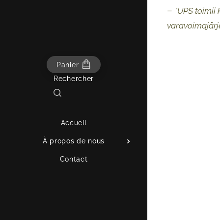
–
"UPS toimii
varavoimajärje
Panier
Rechercher
Accueil
À propos de nous
Contact