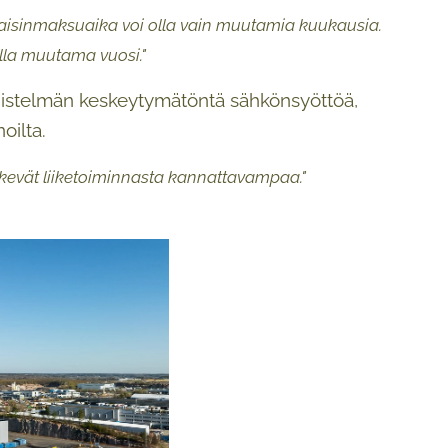
akaisinmaksuaika voi olla vain muutamia kuukausia.
lla muutama vuosi."
distelmän keskeytymätöntä sähkönsyöttöä,
oilta.
tekevät liiketoiminnasta kannattavampaa."