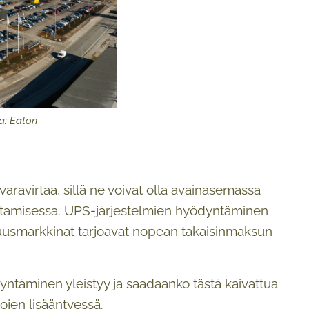
a: Eaton
ravirtaa, sillä ne voivat olla avainasemassa
stamisessa. UPS-järjestelmien hyödyntäminen
ajuusmarkkinat tarjoavat nopean takaisinmaksun
täminen yleistyy ja saadaanko tästä kaivattua
ojen lisääntyessä.