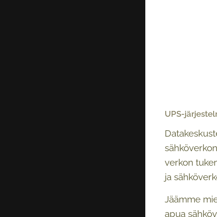
UPS-järjeste
Datakeskuste
sähköverkon
verkon tukem
ja sähköverk
Jäämme miele
apua sähköv