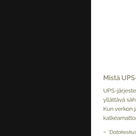
Mistä UPS-
UPS-järjeste
yllättävä sä
Kun verkon j
katkeamattom
–
"Datakeskust